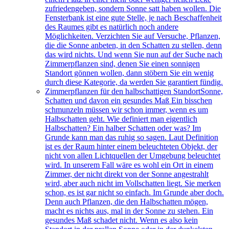
zufriedengeben, sondern Sonne satt haben wollen. Die
Fensterbank ist eine gute Stelle, je nach Beschaffenheit
des Raumes gibt es natürlich noch andere
Möglichkeiten. Verzichten Sie auf Versuche, Pflanzen,
die die Sonne anbeten, in den Schatten zu stellen, denn
das wird nichts. Und wenn Sie nun auf der Suche nach
Zimmerpflanzen sind, denen Sie einen sonnigen
Standort gönnen wollen, dann stöbern Sie ein wenig
durch diese Kategorie, da werden Sie garantiert fündig.
Zimmerpflanzen für den halbschattigen Standort
Sonne,
Schatten und davon ein gesundes Maß Ein bisschen
schmunzeln müssen wir schon immer, wenn es um
Halbschatten geht. Wie definiert man eigentlich
Halbschatten? Ein halber Schatten oder was? Im
Grunde kann man das ruhig so sagen. Laut Definition
ist es der Raum hinter einem beleuchteten Objekt, der
nicht von allen Lichtquellen der Umgebung beleuchtet
wird. In unserem Fall wäre es wohl ein Ort in einem
Zimmer, der nicht direkt von der Sonne angestrahlt
wird, aber auch nicht im Vollschatten liegt. Sie merken
schon, es ist gar nicht so einfach. Im Grunde aber doch.
Denn auch Pflanzen, die den Halbschatten mögen,
macht es nichts aus, mal in der Sonne zu stehen. Ein
gesundes Maß schadet nicht. Wenn es also kein