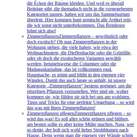
die Ecken der Räume kleiden. Und weil es überall
Beiträge gibt, die thematisch nicht in die vorgegebenen
Kategorien passen, haben wir uns das Sammelsurium
überlegt. Hier kommen bunt gemischt alle Artikel rein,
die wir sonst nicht unterbekommen. Das Reinlesen
lohnt sich also!
Zimmerpflanzen
Zimmerpflanzen – gewöhnlich oder
doch exotisch? Ob nun Zimmerpflanzen in der
Wohnung stehen, die viele haben, wie etwa der
Weihnachtsstern, die Dieffenbachie oder die Grünlilie,
oder ob doch die exotischeren Varianten gewählt
werden, beispielsweise die Columnee oder die
Madagaskarpalme, das ist vollkommen egal.
Hauptsache, es grünt und blüht in den eigenen vier
Wänden. Damit das auch lange so anhält, ist unsere
Kategorie „Zimmerpflanzen“ bestens geeignet, um die
einzelnen Pflanzen vorzustellen. Wer sind sie, woher
kommen sie, wie fühlen sie sich bei uns am wohlsten.
Tipps und Tricks für eine perfekte Umgebung – so wird
das was mit Ihren Zimmerpflanzen!
Zimmerpflanzen pflegen
Zimmerpflanzen pflegen – so
wird das was! Es soll alles schön grünen und blühen,
am besten sollte es aber keine Mühe machen. Naja, wer
so denkt, der holt sich wohl lieber Strohblumen nach
Hause. Denn wenn man die eigenen vier Wände schön