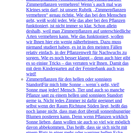
Zimmerpflanzen vermehren! Wenn´s auch mal was
Kleines sein darf, ist unsere Rubrik „Zimmerpflanzen
vermehren“ genau richtig. Wie das bei den Menschen
geht, weiß wohl jeder. Wie das aber bei den Pflanzen
funktioniert, ist nicht immer so klar. Schon allein
deshalb, weil man Zimmerpflanzen auf unterschiedliche
Arten vermehren kann. Wie das funktioniert, wollen
wir Ihnen hier ein wenig näherbringen. Dazu muss
niemand studiert haben, es ist in den meisten Fällen
relativ einfach, in der Pflanzenwelt für Nachwuchs zu
sorgen. Wie es noch besser klappt – denn auch hier gibt
es so einige Tricks – das verraten wir Ihnen. Damit das
mit dem Kindergarten auf der Fensterbank auch was
wird!
Zimmerpflanzen für den hellen oder sonnigen
Standort
Für mich bitte Sonne – wenn´s geht, viel!
Sonne mag jeder! Mensch, Tier und auch so manche
Pflanze sagt zu einem hellen und sonnigen Standort
gerne ja. Nicht jedes Zimmer ist dafür geeignet und
selbst wenn der Raum Richtung Süden liegt, heißt das
noch lange nicht, dass man dort überall sonnenhungrige
Blumen postieren kann. Denn wenn Pflanzen wirklich
Sonne lieben, dann wollen sie auch so viel wie möglich
davon abbekommen. Das heißt, dass sie sich nicht mit
einem Platz in einer mehr oder weniger hellen Ecke