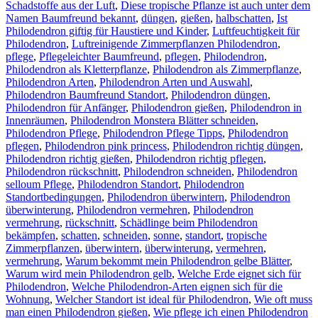
Schadstoffe aus der Luft
,
Diese tropische Pflanze ist auch unter dem
Namen Baumfreund bekannt
,
düngen
,
gießen
,
halbschatten
,
Ist
Philodendron giftig für Haustiere und Kinder
,
Luftfeuchtigkeit für
Philodendron
,
Luftreinigende Zimmerpflanzen Philodendron
,
pflege
,
Pflegeleichter Baumfreund
,
pflegen
,
Philodendron
,
Philodendron als Kletterpflanze
,
Philodendron als Zimmerpflanze
,
Philodendron Arten
,
Philodendron Arten und Auswahl
,
Philodendron Baumfreund Standort
,
Philodendron düngen
,
Philodendron für Anfänger
,
Philodendron gießen
,
Philodendron in
Innenräumen
,
Philodendron Monstera Blätter schneiden
,
Philodendron Pflege
,
Philodendron Pflege Tipps
,
Philodendron
pflegen
,
Philodendron pink princess
,
Philodendron richtig düngen
,
Philodendron richtig gießen
,
Philodendron richtig pflegen
,
Philodendron rückschnitt
,
Philodendron schneiden
,
Philodendron
selloum Pflege
,
Philodendron Standort
,
Philodendron
Standortbedingungen
,
Philodendron überwintern
,
Philodendron
überwinterung
,
Philodendron vermehren
,
Philodendron
vermehrung
,
rückschnitt
,
Schädlinge beim Philodendron
bekämpfen
,
schatten
,
schneiden
,
sonne
,
standort
,
tropische
Zimmerpflanzen
,
überwintern
,
überwinterung
,
vermehren
,
vermehrung
,
Warum bekommt mein Philodendron gelbe Blätter
,
Warum wird mein Philodendron gelb
,
Welche Erde eignet sich für
Philodendron
,
Welche Philodendron-Arten eignen sich für die
Wohnung
,
Welcher Standort ist ideal für Philodendron
,
Wie oft muss
man einen Philodendron gießen
,
Wie pflege ich einen Philodendron