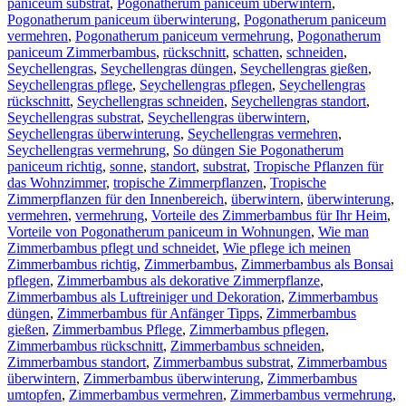
paniceum substrat
,
Pogonatherum paniceum überwintern
,
Pogonatherum paniceum überwinterung
,
Pogonatherum paniceum
vermehren
,
Pogonatherum paniceum vermehrung
,
Pogonatherum
paniceum Zimmerbambus
,
rückschnitt
,
schatten
,
schneiden
,
Seychellengras
,
Seychellengras düngen
,
Seychellengras gießen
,
Seychellengras pflege
,
Seychellengras pflegen
,
Seychellengras
rückschnitt
,
Seychellengras schneiden
,
Seychellengras standort
,
Seychellengras substrat
,
Seychellengras überwintern
,
Seychellengras überwinterung
,
Seychellengras vermehren
,
Seychellengras vermehrung
,
So düngen Sie Pogonatherum
paniceum richtig
,
sonne
,
standort
,
substrat
,
Tropische Pflanzen für
das Wohnzimmer
,
tropische Zimmerpflanzen
,
Tropische
Zimmerpflanzen für den Innenbereich
,
überwintern
,
überwinterung
,
vermehren
,
vermehrung
,
Vorteile des Zimmerbambus für Ihr Heim
,
Vorteile von Pogonatherum paniceum in Wohnungen
,
Wie man
Zimmerbambus pflegt und schneidet
,
Wie pflege ich meinen
Zimmerbambus richtig
,
Zimmerbambus
,
Zimmerbambus als Bonsai
pflegen
,
Zimmerbambus als dekorative Zimmerpflanze
,
Zimmerbambus als Luftreiniger und Dekoration
,
Zimmerbambus
düngen
,
Zimmerbambus für Anfänger Tipps
,
Zimmerbambus
gießen
,
Zimmerbambus Pflege
,
Zimmerbambus pflegen
,
Zimmerbambus rückschnitt
,
Zimmerbambus schneiden
,
Zimmerbambus standort
,
Zimmerbambus substrat
,
Zimmerbambus
überwintern
,
Zimmerbambus überwinterung
,
Zimmerbambus
umtopfen
,
Zimmerbambus vermehren
,
Zimmerbambus vermehrung
,