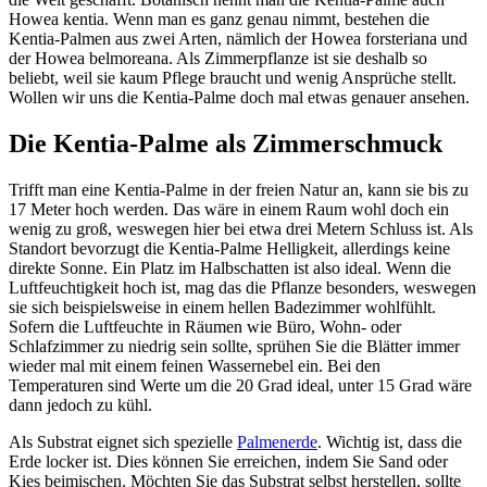
Howea kentia. Wenn man es ganz genau nimmt, bestehen die
Kentia-Palmen aus zwei Arten, nämlich der Howea forsteriana und
der Howea belmoreana. Als Zimmerpflanze ist sie deshalb so
beliebt, weil sie kaum Pflege braucht und wenig Ansprüche stellt.
Wollen wir uns die Kentia-Palme doch mal etwas genauer ansehen.
Die Kentia-Palme als Zimmerschmuck
Trifft man eine Kentia-Palme in der freien Natur an, kann sie bis zu
17 Meter hoch werden. Das wäre in einem Raum wohl doch ein
wenig zu groß, weswegen hier bei etwa drei Metern Schluss ist. Als
Standort bevorzugt die Kentia-Palme Helligkeit, allerdings keine
direkte Sonne. Ein Platz im Halbschatten ist also ideal. Wenn die
Luftfeuchtigkeit hoch ist, mag das die Pflanze besonders, weswegen
sie sich beispielsweise in einem hellen Badezimmer wohlfühlt.
Sofern die Luftfeuchte in Räumen wie Büro, Wohn- oder
Schlafzimmer zu niedrig sein sollte, sprühen Sie die Blätter immer
wieder mal mit einem feinen Wassernebel ein. Bei den
Temperaturen sind Werte um die 20 Grad ideal, unter 15 Grad wäre
dann jedoch zu kühl.
Als Substrat eignet sich spezielle
Palmenerde
. Wichtig ist, dass die
Erde locker ist. Dies können Sie erreichen, indem Sie Sand oder
Kies beimischen. Möchten Sie das Substrat selbst herstellen, sollte