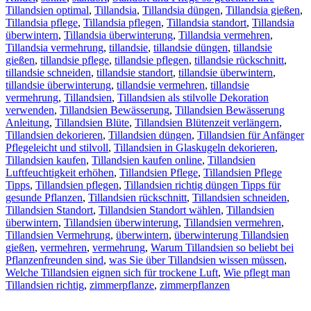
Tillandsien optimal
,
Tillandsia
,
Tillandsia düngen
,
Tillandsia gießen
,
Tillandsia pflege
,
Tillandsia pflegen
,
Tillandsia standort
,
Tillandsia
überwintern
,
Tillandsia überwinterung
,
Tillandsia vermehren
,
Tillandsia vermehrung
,
tillandsie
,
tillandsie düngen
,
tillandsie
gießen
,
tillandsie pflege
,
tillandsie pflegen
,
tillandsie rückschnitt
,
tillandsie schneiden
,
tillandsie standort
,
tillandsie überwintern
,
tillandsie überwinterung
,
tillandsie vermehren
,
tillandsie
vermehrung
,
Tillandsien
,
Tillandsien als stilvolle Dekoration
verwenden
,
Tillandsien Bewässerung
,
Tillandsien Bewässerung
Anleitung
,
Tillandsien Blüte
,
Tillandsien Blütenzeit verlängern
,
Tillandsien dekorieren
,
Tillandsien düngen
,
Tillandsien für Anfänger
Pflegeleicht und stilvoll
,
Tillandsien in Glaskugeln dekorieren
,
Tillandsien kaufen
,
Tillandsien kaufen online
,
Tillandsien
Luftfeuchtigkeit erhöhen
,
Tillandsien Pflege
,
Tillandsien Pflege
Tipps
,
Tillandsien pflegen
,
Tillandsien richtig düngen Tipps für
gesunde Pflanzen
,
Tillandsien rückschnitt
,
Tillandsien schneiden
,
Tillandsien Standort
,
Tillandsien Standort wählen
,
Tillandsien
überwintern
,
Tillandsien überwinterung
,
Tillandsien vermehren
,
Tillandsien Vermehrung
,
überwintern
,
überwinterung Tillandsien
gießen
,
vermehren
,
vermehrung
,
Warum Tillandsien so beliebt bei
Pflanzenfreunden sind
,
was Sie über Tillandsien wissen müssen
,
Welche Tillandsien eignen sich für trockene Luft
,
Wie pflegt man
Tillandsien richtig
,
zimmerpflanze
,
zimmerpflanzen