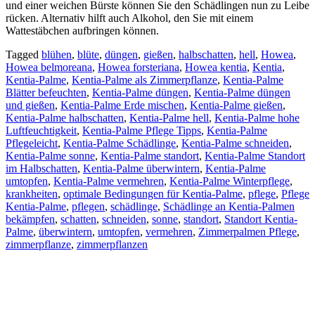
und einer weichen Bürste können Sie den Schädlingen nun zu Leibe
rücken. Alternativ hilft auch Alkohol, den Sie mit einem
Wattestäbchen aufbringen können.
Tagged
blühen
,
blüte
,
düngen
,
gießen
,
halbschatten
,
hell
,
Howea
,
Howea belmoreana
,
Howea forsteriana
,
Howea kentia
,
Kentia
,
Kentia-Palme
,
Kentia-Palme als Zimmerpflanze
,
Kentia-Palme
Blätter befeuchten
,
Kentia-Palme düngen
,
Kentia-Palme düngen
und gießen
,
Kentia-Palme Erde mischen
,
Kentia-Palme gießen
,
Kentia-Palme halbschatten
,
Kentia-Palme hell
,
Kentia-Palme hohe
Luftfeuchtigkeit
,
Kentia-Palme Pflege Tipps
,
Kentia-Palme
Pflegeleicht
,
Kentia-Palme Schädlinge
,
Kentia-Palme schneiden
,
Kentia-Palme sonne
,
Kentia-Palme standort
,
Kentia-Palme Standort
im Halbschatten
,
Kentia-Palme überwintern
,
Kentia-Palme
umtopfen
,
Kentia-Palme vermehren
,
Kentia-Palme Winterpflege
,
krankheiten
,
optimale Bedingungen für Kentia-Palme
,
pflege
,
Pflege
Kentia-Palme
,
pflegen
,
schädlinge
,
Schädlinge an Kentia-Palmen
bekämpfen
,
schatten
,
schneiden
,
sonne
,
standort
,
Standort Kentia-
Palme
,
überwintern
,
umtopfen
,
vermehren
,
Zimmerpalmen Pflege
,
zimmerpflanze
,
zimmerpflanzen