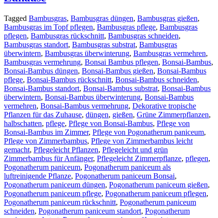
Tagged
Bambusgras
,
Bambusgras düngen
,
Bambusgras gießen
,
Bambusgras im Topf pflegen
,
Bambusgras pflege
,
Bambusgras
pflegen
,
Bambusgras rückschnitt
,
Bambusgras schneiden
,
Bambusgras standort
,
Bambusgras substrat
,
Bambusgras
überwintern
,
Bambusgras überwinterung
,
Bambusgras vermehren
,
Bambusgras vermehrung
,
Bonsai Bambus pflegen
,
Bonsai-Bambus
,
Bonsai-Bambus düngen
,
Bonsai-Bambus gießen
,
Bonsai-Bambus
pflege
,
Bonsai-Bambus rückschnitt
,
Bonsai-Bambus schneiden
,
Bonsai-Bambus standort
,
Bonsai-Bambus substrat
,
Bonsai-Bambus
überwintern
,
Bonsai-Bambus überwinterung
,
Bonsai-Bambus
vermehren
,
Bonsai-Bambus vermehrung
,
Dekorative tropische
Pflanzen für das Zuhause
,
düngen
,
gießen
,
Grüne Zimmerpflanzen
,
halbschatten
,
pflege
,
Pflege von Bonsai-Bambus
,
Pflege von
Bonsai-Bambus im Zimmer
,
Pflege von Pogonatherum paniceum
,
Pflege von Zimmerbambus
,
Pflege von Zimmerbambus leicht
gemacht
,
Pflegeleicht Pflanzen
,
Pflegeleicht und grün
Zimmerbambus für Anfänger
,
Pflegeleicht Zimmerpflanze
,
pflegen
,
Pogonatherum paniceum
,
Pogonatherum paniceum als
luftreinigende Pflanze
,
Pogonatherum paniceum Bonsai
,
Pogonatherum paniceum düngen
,
Pogonatherum paniceum gießen
,
Pogonatherum paniceum pflege
,
Pogonatherum paniceum pflegen
,
Pogonatherum paniceum rückschnitt
,
Pogonatherum paniceum
schneiden
,
Pogonatherum paniceum standort
,
Pogonatherum