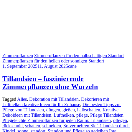
Zimmerpflanzen
Zimmerpflanzen für den halbschattigen Standort
Zimmerpflanzen für den hellen oder sonnigen Standort
1. September 2025
11. August 2025
cane
Tillandsien – faszinierende
Zimmerpflanzen ohne Wurzeln
Tagged
Alles
,
Dekoration mit Tillandsien
,
Dekorieren mit
Luftnelken kreative Ideen für Ihr Zuhause
,
Die besten Tipps zur
Pflege von Tillandsien
,
düngen
,
gießen
,
halbschatten
,
Kreative
Dekoideen mit Tillandsien
,
Luftnelken
,
pflege
,
Pflege Tillandsien
,
Pflegeleichte Zimmerpflanzen für jeden Raum: Tillandsien
,
pflegen
,
rückschnitt
,
schatten
,
schneiden
,
So vermehren Sie Tillandsien durch
Kindel
,
sonne
,
standort
,
Standort und Pflege so gedeihen Ihre