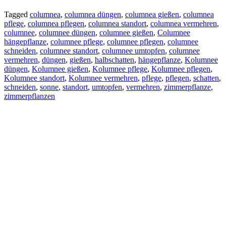
Tagged
columnea
,
columnea düngen
,
columnea gießen
,
columnea
pflege
,
columnea pflegen
,
columnea standort
,
columnea vermehren
,
columnee
,
columnee düngen
,
columnee gießen
,
Columnee
hängepflanze
,
columnee pflege
,
columnee pflegen
,
columnee
schneiden
,
columnee standort
,
columnee umtopfen
,
columnee
vermehren
,
düngen
,
gießen
,
halbschatten
,
hängepflanze
,
Kolumnee
düngen
,
Kolumnee gießen
,
Kolumnee pflege
,
Kolumnee pflegen
,
Kolumnee standort
,
Kolumnee vermehren
,
pflege
,
pflegen
,
schatten
,
schneiden
,
sonne
,
standort
,
umtopfen
,
vermehren
,
zimmerpflanze
,
zimmerpflanzen