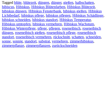
Tagged
blüte
,
blütezeit
,
düngen
,
dünger
,
gießen
,
halbschatten
,
hibiscus
,
Hibiskus
,
Hibiskus Blütenfarben
,
Hibiskus Blütezeit
,
hibiskus düngen
,
Hibiskus Fensterbank
,
hibiskus gießen
,
Hibiskus
Lichtbedarf
,
hibiskus pflege
,
hibiskus pflegen
,
Hibiskus Schädlinge
,
hibiskus schneiden
,
hibiskus standort
,
Hibiskus Temperatur
,
Hibiskus umtopfen
,
hibiskus vermehren
,
Hibiskus Wachstum
,
Hibiskus Winterpflege
,
pflege
,
pflegen
,
roseneibisch
,
roseneibisch
düngen
,
roseneibisch gießen
,
roseneibisch pflege
,
roseneibisch
standort
,
roseneibisch vermehren
,
rückschnitt
,
schatten
,
schneiden
,
sonne
,
sonnig
,
standort
,
substrat
,
vermehren
,
zimmerhibiskus
,
zimmerpflanze
,
zimmerpflanzen
,
zurückschneiden