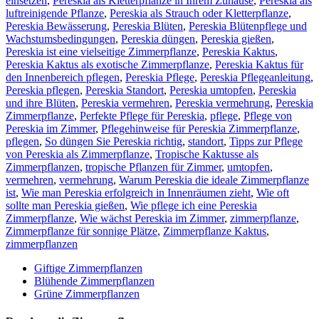
einsetzen
,
Pereskia als Kletterpflanze in Ihrem Zuhause
,
Pereskia als
luftreinigende Pflanze
,
Pereskia als Strauch oder Kletterpflanze
,
Pereskia Bewässerung
,
Pereskia Blüten
,
Pereskia Blütenpflege und
Wachstumsbedingungen
,
Pereskia düngen
,
Pereskia gießen
,
Pereskia ist eine vielseitige Zimmerpflanze
,
Pereskia Kaktus
,
Pereskia Kaktus als exotische Zimmerpflanze
,
Pereskia Kaktus für
den Innenbereich pflegen
,
Pereskia Pflege
,
Pereskia Pflegeanleitung
,
Pereskia pflegen
,
Pereskia Standort
,
Pereskia umtopfen
,
Pereskia
und ihre Blüten
,
Pereskia vermehren
,
Pereskia vermehrung
,
Pereskia
Zimmerpflanze
,
Perfekte Pflege für Pereskia
,
pflege
,
Pflege von
Pereskia im Zimmer
,
Pflegehinweise für Pereskia Zimmerpflanze
,
pflegen
,
So düngen Sie Pereskia richtig
,
standort
,
Tipps zur Pflege
von Pereskia als Zimmerpflanze
,
Tropische Kaktusse als
Zimmerpflanzen
,
tropische Pflanzen für Zimmer
,
umtopfen
,
vermehren
,
vermehrung
,
Warum Pereskia die ideale Zimmerpflanze
ist
,
Wie man Pereskia erfolgreich in Innenräumen zieht
,
Wie oft
sollte man Pereskia gießen
,
Wie pflege ich eine Pereskia
Zimmerpflanze
,
Wie wächst Pereskia im Zimmer
,
zimmerpflanze
,
Zimmerpflanze für sonnige Plätze
,
Zimmerpflanze Kaktus
,
zimmerpflanzen
Giftige Zimmerpflanzen
Blühende Zimmerpflanzen
Grüne Zimmerpflanzen