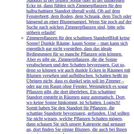
Standort in der prallen Sonne oder in der dunkelsten
Ecke ist, dann fühlen sich Zimmerpflanzen für den
halbschattigen Standort überall wohl. Ob auf dem
Fensterbrett, dem Boden, dem Schrank, dem Tisch oder
hängend an einer Blumenampel. Wenn Sie noch auf der
Suche nach solchen Zimmerpflanzen sind, bitte sehr,
stöbern erlaubt!
Zimmerpflanzen für den schattigen Standort
Bloß keine
Sonne! Dunkle Räume, kaum Sonne – man kann sich
eigentlich gar nicht vorstellen, dass das ideale
Bedingungen für so manche Pflanzen sein können.
Aber es gibt sie. Zimmerpflanzen, die die Sonne
verabscheuen und den Schatten bevorzugen. Gut so,
denn so können wir auch dunkle Ecken in Räumen mit
Blumen versehen und aufhübschen. Schatten heißt im
Übrigen nicht, dass es dunkel sein soll im Zimmer –
oder gar ein Raum ohne Fenster. Wenngleich es sogar
Pflanzen gibt, die dort überleben. Ein schattiger
Standort entsteht in Räumen ganz automatisch. Dort,
wo keine Sonne hinkommt, ist Schatten. Logisch!
Somit haben Sie den Standort für Pflanzen, die
schattige Standorte bevorzugen, gefunden. Und sollten
Sie nicht wissen, welche Pflanzen Schatten mögen,
dann schauen Sie sich unsere Kategorie mal genauer
an, dort finden Sie einige Blumen, die auch bei Ihnen