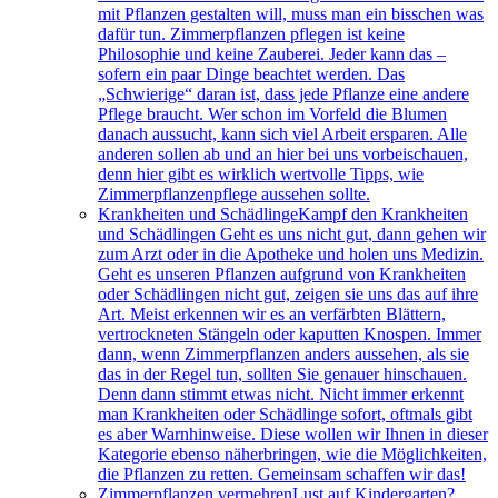
mit Pflanzen gestalten will, muss man ein bisschen was
dafür tun. Zimmerpflanzen pflegen ist keine
Philosophie und keine Zauberei. Jeder kann das –
sofern ein paar Dinge beachtet werden. Das
„Schwierige“ daran ist, dass jede Pflanze eine andere
Pflege braucht. Wer schon im Vorfeld die Blumen
danach aussucht, kann sich viel Arbeit ersparen. Alle
anderen sollen ab und an hier bei uns vorbeischauen,
denn hier gibt es wirklich wertvolle Tipps, wie
Zimmerpflanzenpflege aussehen sollte.
Krankheiten und Schädlinge
Kampf den Krankheiten
und Schädlingen Geht es uns nicht gut, dann gehen wir
zum Arzt oder in die Apotheke und holen uns Medizin.
Geht es unseren Pflanzen aufgrund von Krankheiten
oder Schädlingen nicht gut, zeigen sie uns das auf ihre
Art. Meist erkennen wir es an verfärbten Blättern,
vertrockneten Stängeln oder kaputten Knospen. Immer
dann, wenn Zimmerpflanzen anders aussehen, als sie
das in der Regel tun, sollten Sie genauer hinschauen.
Denn dann stimmt etwas nicht. Nicht immer erkennt
man Krankheiten oder Schädlinge sofort, oftmals gibt
es aber Warnhinweise. Diese wollen wir Ihnen in dieser
Kategorie ebenso näherbringen, wie die Möglichkeiten,
die Pflanzen zu retten. Gemeinsam schaffen wir das!
Zimmerpflanzen vermehren
Lust auf Kindergarten?