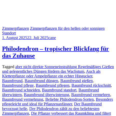
Zimmerpflanzen
Zimmerpflanzen für den hellen oder sonnigen
Standort
1. August 2025
22. Juli 2025
cane
Philodendron – tropischer Blickfang für
das Zuhause
Tagged
aber nicht direkte Sonneneinstrahlung Regelmäßiges Gießen
und gelegentliches Düngen fördern das Wachstum
,
Auch als
Kletterpflanze oder Ampelpflanze ein echter Hingucker
,
Baumfreund
,
Baumfreund düngen
,
Baumfreund gießen
,
Baumfreund pflege
,
Baumfreund pflegen
,
Baumfreund rückschnitt
,
Baumfreund schneiden
,
Baumfreund standort
,
Baumfreund
überwintern
,
Baumfreund überwinterung
,
Baumfreund vermehren
,
Baumfreund vermehrung
,
Beliebte Philodendron-Sorten
,
Besonders
pflegeleicht und ideal für Pflanzenanfänger
,
Der Baumfreund
bevorzugt helle
,
Der Philodendron zählt zu den beliebtesten
Zimmerpflanzen
,
Die Pflanze verbessert das Raumklima und filtert