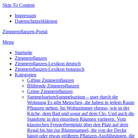
Skip To Content
Impressum
Datenschutzerklärung
Zimmerpflanzen-Portal
Menu
Startseite
Zimmerpflanzen
Zimmerpflanzen-Lexikon deutsch
Zimmerpflanzen-Lexikon botanisch
Kategorien
Giftige Zimmerpflanzen
Blühende Zimmerpflanzen
Grüne Zimmerpflanzen
Sam­mel­su­ri­um
Sammelsurium – quer durch die
Wohnung Es gibt Menschen, die haben in jedem Raum
Pflanzen stehen. Im Wohnzimmer ebenso, wie in der
Küche, dem Bad und sogar auf dem Clo. Und auch die
Standorte in den einzelnen Räumen variieren. Vom
klassischen Fensterbrettplatz über den Platz auf dem
Regal bis hin zur Blumenampel, die von der Decke
hängt oder etwas größeren Pflanzen-Ausführungen, die