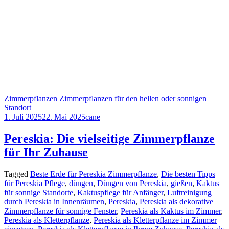
Zimmerpflanzen
Zimmerpflanzen für den hellen oder sonnigen
Standort
1. Juli 2025
22. Mai 2025
cane
Pereskia: Die vielseitige Zimmerpflanze
für Ihr Zuhause
Tagged
Beste Erde für Pereskia Zimmerpflanze
,
Die besten Tipps
für Pereskia Pflege
,
düngen
,
Düngen von Pereskia
,
gießen
,
Kaktus
für sonnige Standorte
,
Kaktuspflege für Anfänger
,
Luftreinigung
durch Pereskia in Innenräumen
,
Pereskia
,
Pereskia als dekorative
Zimmerpflanze für sonnige Fenster
,
Pereskia als Kaktus im Zimmer
,
Pereskia als Kletterpflanze
,
Pereskia als Kletterpflanze im Zimmer