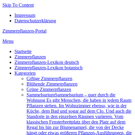
Skip To Content
Impressum
Datenschutzerklärung
Zimmerpflanzen-Portal
Menu
Startseite
Zimmerpflanzen
Zimmerpflanzen-Lexikon deutsch
Zimmerpflanzen-Lexikon botanisch
Kategorien
Giftige Zimmerpflanzen
Blühende Zimmerpflanzen
Grüne Zimmerpflanzen
Sam­mel­su­ri­um
Sammelsurium – quer durch die
Wohnung Es gibt Menschen, die haben in jedem Raum
Pflanzen stehen. Im Wohnzimmer ebenso, wie in der
Küche, dem Bad und sogar auf dem Clo. Und auch die
Standorte in den einzelnen Räumen variieren. Vom
klassischen Fensterbrettplatz über den Platz auf dem
Regal bis hin zur Blumenampel, die von der Decke
hängt oder etwas größeren Pflanzen-Ausführungen, die