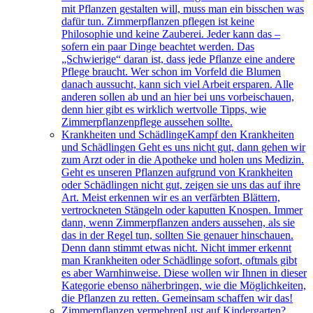
mit Pflanzen gestalten will, muss man ein bisschen was
dafür tun. Zimmerpflanzen pflegen ist keine
Philosophie und keine Zauberei. Jeder kann das –
sofern ein paar Dinge beachtet werden. Das
„Schwierige“ daran ist, dass jede Pflanze eine andere
Pflege braucht. Wer schon im Vorfeld die Blumen
danach aussucht, kann sich viel Arbeit ersparen. Alle
anderen sollen ab und an hier bei uns vorbeischauen,
denn hier gibt es wirklich wertvolle Tipps, wie
Zimmerpflanzenpflege aussehen sollte.
Krankheiten und Schädlinge
Kampf den Krankheiten
und Schädlingen Geht es uns nicht gut, dann gehen wir
zum Arzt oder in die Apotheke und holen uns Medizin.
Geht es unseren Pflanzen aufgrund von Krankheiten
oder Schädlingen nicht gut, zeigen sie uns das auf ihre
Art. Meist erkennen wir es an verfärbten Blättern,
vertrockneten Stängeln oder kaputten Knospen. Immer
dann, wenn Zimmerpflanzen anders aussehen, als sie
das in der Regel tun, sollten Sie genauer hinschauen.
Denn dann stimmt etwas nicht. Nicht immer erkennt
man Krankheiten oder Schädlinge sofort, oftmals gibt
es aber Warnhinweise. Diese wollen wir Ihnen in dieser
Kategorie ebenso näherbringen, wie die Möglichkeiten,
die Pflanzen zu retten. Gemeinsam schaffen wir das!
Zimmerpflanzen vermehren
Lust auf Kindergarten?