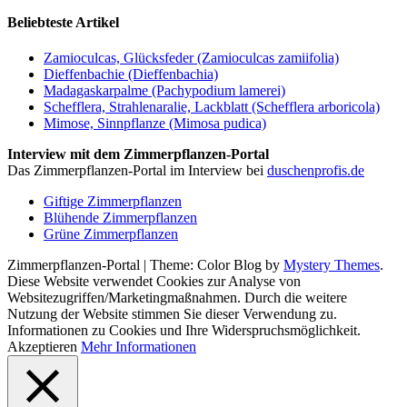
Beliebteste Artikel
Zamioculcas, Glücksfeder (Zamioculcas zamiifolia)
Dieffenbachie (Dieffenbachia)
Madagaskarpalme (Pachypodium lamerei)
Schefflera, Strahlenaralie, Lackblatt (Schefflera arboricola)
Mimose, Sinnpflanze (Mimosa pudica)
Interview mit dem Zimmerpflanzen-Portal
Das Zimmerpflanzen-Portal im Interview bei
duschenprofis.de
Giftige Zimmerpflanzen
Blühende Zimmerpflanzen
Grüne Zimmerpflanzen
Zimmerpflanzen-Portal
|
Theme: Color Blog by
Mystery Themes
.
Diese Website verwendet Cookies zur Analyse von
Websitezugriffen/Marketingmaßnahmen. Durch die weitere
Nutzung der Website stimmen Sie dieser Verwendung zu.
Informationen zu Cookies und Ihre Widerspruchsmöglichkeit.
Akzeptieren
Mehr Informationen