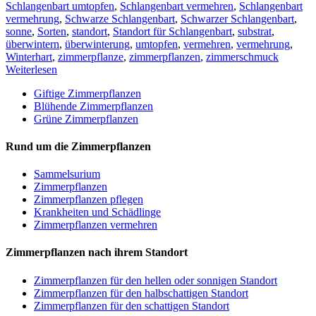
Schlangenbart umtopfen
,
Schlangenbart vermehren
,
Schlangenbart
vermehrung
,
Schwarze Schlangenbart
,
Schwarzer Schlangenbart
,
sonne
,
Sorten
,
standort
,
Standort für Schlangenbart
,
substrat
,
überwintern
,
überwinterung
,
umtopfen
,
vermehren
,
vermehrung
,
Winterhart
,
zimmerpflanze
,
zimmerpflanzen
,
zimmerschmuck
Weiterlesen
Giftige Zimmerpflanzen
Blühende Zimmerpflanzen
Grüne Zimmerpflanzen
Rund um die Zimmerpflanzen
Sam­mel­su­ri­um
Zimmerpflanzen
Zimmerpflanzen pflegen
Krankheiten und Schädlinge
Zimmerpflanzen vermehren
Zimmerpflanzen nach ihrem Standort
Zimmerpflanzen für den hellen oder sonnigen Standort
Zimmerpflanzen für den halbschattigen Standort
Zimmerpflanzen für den schattigen Standort