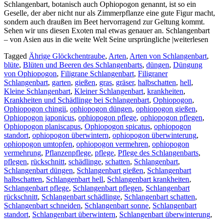
Schlangenbart, botanisch auch Ophiopogon genannt, ist so ein
Geselle, der aber nicht nur als Zimmerpflanze eine gute Figur macht,
sondern auch draußen im Beet hervorragend zur Geltung kommt.
Sehen wir uns diesen Exoten mal etwas genauer an. Schlangenbart
– von Asien aus in die weite Welt Seine ursprüngliche |weiterlesen
Tagged
Ährige Glöckchentraube
,
Arten
,
Arten von Schlangenbart
,
blüte
,
Blüten und Beeren des Schlangenbarts
,
düngen
,
Düngung
von Ophiopogon
,
Filigrane Schlangenbart
,
Filigraner
Schlangenbart
,
garten
,
gießen
,
gras
,
gräser
,
halbschatten
,
hell
,
Kleine Schlangenbart
,
Kleiner Schlangenbart
,
krankheiten
,
Krankheiten und Schädlinge bei Schlangenbart
,
Ophiopogon
,
Ophiopogon chingii
,
ophiopogon düngen
,
ophiopogon gießen
,
Ophiopogon japonicus
,
ophiopogon pflege
,
ophiopogon pflegen
,
Ophiopogon planiscapus
,
Ophiopogon spicatus
,
ophiopogon
standort
,
ophiopogon überwintern
,
ophiopogon überwinterung
,
ophiopogon umtopfen
,
ophiopogon vermehren
,
ophiopogon
vermehrung
,
Pflanzenpflege
,
pflege
,
Pflege des Schlangenbarts
,
pflegen
,
rückschnitt
,
schädlinge
,
schatten
,
Schlangenbart
,
Schlangenbart düngen
,
Schlangenbart gießen
,
Schlangenbart
halbschatten
,
Schlangenbart hell
,
Schlangenbart krankheiten
,
Schlangenbart pflege
,
Schlangenbart pflegen
,
Schlangenbart
rückschnitt
,
Schlangenbart schädlinge
,
Schlangenbart schatten
,
Schlangenbart schneiden
,
Schlangenbart sonne
,
Schlangenbart
standort
,
Schlangenbart überwintern
,
Schlangenbart überwinterung
,