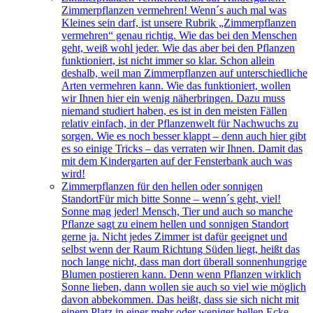
Zimmerpflanzen vermehren! Wenn´s auch mal was
Kleines sein darf, ist unsere Rubrik „Zimmerpflanzen
vermehren“ genau richtig. Wie das bei den Menschen
geht, weiß wohl jeder. Wie das aber bei den Pflanzen
funktioniert, ist nicht immer so klar. Schon allein
deshalb, weil man Zimmerpflanzen auf unterschiedliche
Arten vermehren kann. Wie das funktioniert, wollen
wir Ihnen hier ein wenig näherbringen. Dazu muss
niemand studiert haben, es ist in den meisten Fällen
relativ einfach, in der Pflanzenwelt für Nachwuchs zu
sorgen. Wie es noch besser klappt – denn auch hier gibt
es so einige Tricks – das verraten wir Ihnen. Damit das
mit dem Kindergarten auf der Fensterbank auch was
wird!
Zimmerpflanzen für den hellen oder sonnigen
Standort
Für mich bitte Sonne – wenn´s geht, viel!
Sonne mag jeder! Mensch, Tier und auch so manche
Pflanze sagt zu einem hellen und sonnigen Standort
gerne ja. Nicht jedes Zimmer ist dafür geeignet und
selbst wenn der Raum Richtung Süden liegt, heißt das
noch lange nicht, dass man dort überall sonnenhungrige
Blumen postieren kann. Denn wenn Pflanzen wirklich
Sonne lieben, dann wollen sie auch so viel wie möglich
davon abbekommen. Das heißt, dass sie sich nicht mit
einem Platz in einer mehr oder weniger hellen Ecke