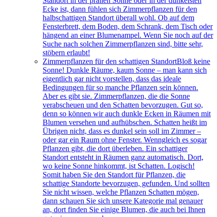
Standort in der prallen Sonne oder in der dunkelsten
Ecke ist, dann fühlen sich Zimmerpflanzen für den
halbschattigen Standort überall wohl. Ob auf dem
Fensterbrett, dem Boden, dem Schrank, dem Tisch oder
hängend an einer Blumenampel. Wenn Sie noch auf der
Suche nach solchen Zimmerpflanzen sind, bitte sehr,
stöbern erlaubt!
Zimmerpflanzen für den schattigen Standort
Bloß keine
Sonne! Dunkle Räume, kaum Sonne – man kann sich
eigentlich gar nicht vorstellen, dass das ideale
Bedingungen für so manche Pflanzen sein können.
Aber es gibt sie. Zimmerpflanzen, die die Sonne
verabscheuen und den Schatten bevorzugen. Gut so,
denn so können wir auch dunkle Ecken in Räumen mit
Blumen versehen und aufhübschen. Schatten heißt im
Übrigen nicht, dass es dunkel sein soll im Zimmer –
oder gar ein Raum ohne Fenster. Wenngleich es sogar
Pflanzen gibt, die dort überleben. Ein schattiger
Standort entsteht in Räumen ganz automatisch. Dort,
wo keine Sonne hinkommt, ist Schatten. Logisch!
Somit haben Sie den Standort für Pflanzen, die
schattige Standorte bevorzugen, gefunden. Und sollten
Sie nicht wissen, welche Pflanzen Schatten mögen,
dann schauen Sie sich unsere Kategorie mal genauer
an, dort finden Sie einige Blumen, die auch bei Ihnen