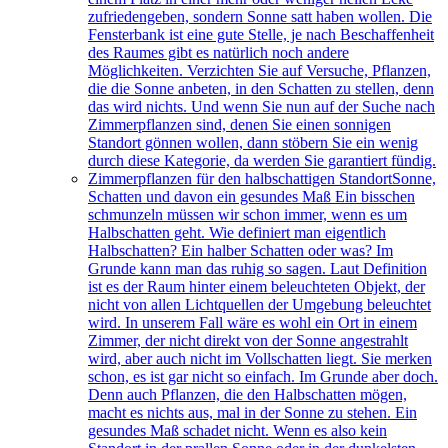
zufriedengeben, sondern Sonne satt haben wollen. Die
Fensterbank ist eine gute Stelle, je nach Beschaffenheit
des Raumes gibt es natürlich noch andere
Möglichkeiten. Verzichten Sie auf Versuche, Pflanzen,
die die Sonne anbeten, in den Schatten zu stellen, denn
das wird nichts. Und wenn Sie nun auf der Suche nach
Zimmerpflanzen sind, denen Sie einen sonnigen
Standort gönnen wollen, dann stöbern Sie ein wenig
durch diese Kategorie, da werden Sie garantiert fündig.
Zimmerpflanzen für den halbschattigen Standort
Sonne,
Schatten und davon ein gesundes Maß Ein bisschen
schmunzeln müssen wir schon immer, wenn es um
Halbschatten geht. Wie definiert man eigentlich
Halbschatten? Ein halber Schatten oder was? Im
Grunde kann man das ruhig so sagen. Laut Definition
ist es der Raum hinter einem beleuchteten Objekt, der
nicht von allen Lichtquellen der Umgebung beleuchtet
wird. In unserem Fall wäre es wohl ein Ort in einem
Zimmer, der nicht direkt von der Sonne angestrahlt
wird, aber auch nicht im Vollschatten liegt. Sie merken
schon, es ist gar nicht so einfach. Im Grunde aber doch.
Denn auch Pflanzen, die den Halbschatten mögen,
macht es nichts aus, mal in der Sonne zu stehen. Ein
gesundes Maß schadet nicht. Wenn es also kein