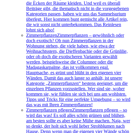
die Ecken der Räume kleiden. Und weil es überall
Beiträge gibt, die thematisch nicht in die vorgegebenen
Kategorien passen, haben wir uns das Sammelsurium
überlegt. Hier kommen bunt gemischt alle Artikel rein,
die wir sonst nicht unterbekommen. Das Reinlesen
lohnt sich also!
Zimmerpflanzen
Zimmerpflanzen – gewöhnlich oder
doch exotisch? Ob nun Zimmerpflanzen in der
Wohnung stehen, die viele haben, wie etwa der
Weihnachtsstern, die Dieffenbachie oder die Grünlilie,
oder ob doch die exotischeren Varianten gewählt
werden, beispielsweise die Columnee oder die
Madagaskarpalme, das ist vollkommen egal.
Hauptsache, es grünt und blüht in den eigenen vier
Wänden. Damit das auch lange so anhält, ist unsere
Kategorie „Zimmerpflanzen“ bestens geeignet, um die
einzelnen Pflanzen vorzustellen. Wer sind sie, woher
kommen sie, wie fühlen sie sich bei uns am wohlsten.
Tipps und Tricks für eine perfekte Umgebung – so wird
das was mit Ihren Zimmerpflanzen!
Zimmerpflanzen pflegen
Zimmerpflanzen pflegen – so
wird das was! Es soll alles schön grünen und blühen,
am besten sollte es aber keine Mühe machen. Naja, wer
so denkt, der holt sich wohl lieber Strohblumen nach
Hause. Denn wenn man die eigenen vier Wände schön