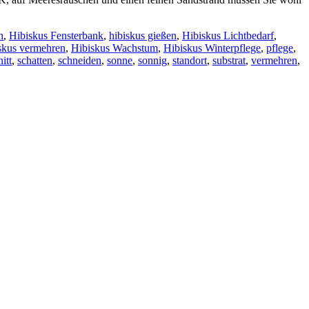
n
,
Hibiskus Fensterbank
,
hibiskus gießen
,
Hibiskus Lichtbedarf
,
skus vermehren
,
Hibiskus Wachstum
,
Hibiskus Winterpflege
,
pflege
,
itt
,
schatten
,
schneiden
,
sonne
,
sonnig
,
standort
,
substrat
,
vermehren
,