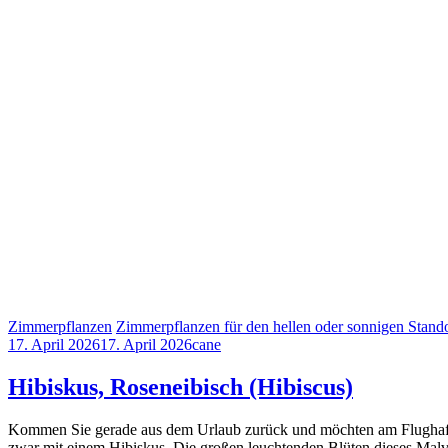
Zimmerpflanzen
Zimmerpflanzen für den hellen oder sonnigen Stando
17. April 2026
17. April 2026
cane
Hibiskus, Roseneibisch (Hibiscus)
Kommen Sie gerade aus dem Urlaub zurück und möchten am Flughafen 
zwar mit einem Hibiskus. Die großen leuchtenden Blüten dieses Mal