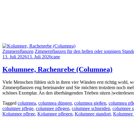
Zimmerpflanzen
Zimmerpflanzen für den hellen oder sonnigen Stando
13. Juli 2026
13. Juli 2026
cane
Kolumnee, Rachenrebe (Columnea)
Viele Menschen fühlen sich in ihren vier Wänden erst richtig wohl, 
Zimmerpflanzen eng beieinander und Sie möchten trotzdem noch mehr
schönes Exemplar. An den überhängenden Trieben sitzen |weiterlesen
Tagged
columnea
,
columnea düngen
,
columnea gießen
,
columnea pfl
columnee pflege
,
columnee pflegen
,
columnee schneiden
,
columnee s
Kolumnee pflege
,
Kolumnee pflegen
,
Kolumnee standort
,
Kolumnee 