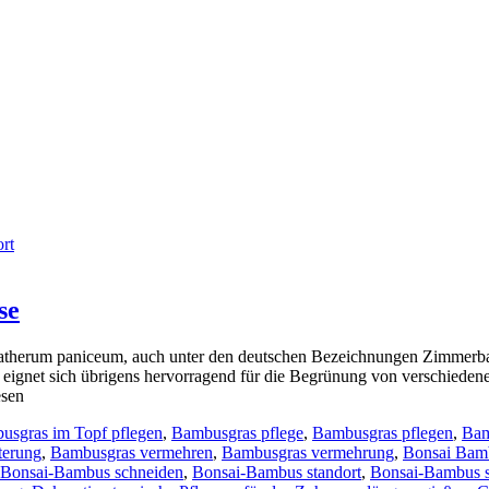
rt
se
atherum paniceum, auch unter den deutschen Bezeichnungen Zimmerb
nze eignet sich übrigens hervorragend für die Begrünung von verschied
esen
usgras im Topf pflegen
,
Bambusgras pflege
,
Bambusgras pflegen
,
Bam
terung
,
Bambusgras vermehren
,
Bambusgras vermehrung
,
Bonsai Bam
Bonsai-Bambus schneiden
,
Bonsai-Bambus standort
,
Bonsai-Bambus s