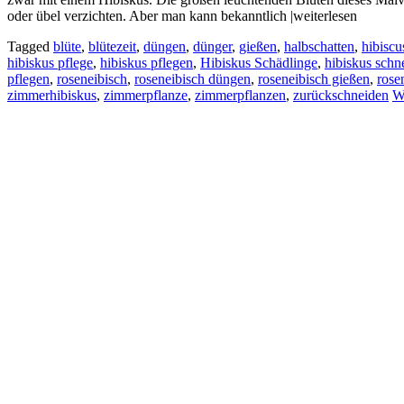
oder übel verzichten. Aber man kann bekanntlich |weiterlesen
Tagged
blüte
,
blütezeit
,
düngen
,
dünger
,
gießen
,
halbschatten
,
hibiscu
hibiskus pflege
,
hibiskus pflegen
,
Hibiskus Schädlinge
,
hibiskus schn
pflegen
,
roseneibisch
,
roseneibisch düngen
,
roseneibisch gießen
,
rose
zimmerhibiskus
,
zimmerpflanze
,
zimmerpflanzen
,
zurückschneiden
W