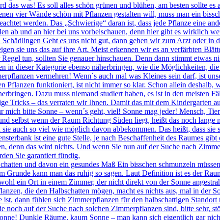
d das was! Es soll alles schön grünen und blühen, am besten sollte es
en vier Wände schön mit Pflanzen gestalten will, muss man ein bissch
beachtet werden. Das „Schwierige“ daran ist, dass jede Pflanze eine a
llen ab und an hier bei uns vorbeischauen, denn hier gibt es wirklich w
Schädlingen Geht es uns nicht gut, dann gehen wir zum Arzt oder in d
igen sie uns das auf ihre Art. Meist erkennen wir es an verfärbten Blä
 Regel tun, sollten Sie genauer hinschauen. Denn dann stimmt etwas n
en in dieser Kategorie ebenso näherbringen, wie die Möglichkeiten, die
erpflanzen vermehren! Wenn´s auch mal was Kleines sein darf, ist uns
n Pflanzen funktioniert, ist nicht immer so klar. Schon allein deshalb
herbringen. Dazu muss niemand studiert haben, es ist in den meisten Fä
nige Tricks – das verraten wir Ihnen. Damit das mit dem Kindergarten 
r mich bitte Sonne – wenn´s geht, viel! Sonne mag jeder! Mensch, Tie
t und selbst wenn der Raum Richtung Süden liegt, heißt das noch lange 
ie auch so viel wie möglich davon abbekommen. Das heißt, dass sie si
sterbank ist eine gute Stelle, je nach Beschaffenheit des Raumes gibt 
llen, denn das wird nichts. Und wenn Sie nun auf der Suche nach Zimm
den Sie garantiert fündig.
chatten und davon ein gesundes Maß Ein bisschen schmunzeln müssen 
m Grunde kann man das ruhig so sagen. Laut Definition ist es der Raum
hl ein Ort in einem Zimmer, der nicht direkt von der Sonne angestrahlt
lanzen, die den Halbschatten mögen, macht es nichts aus, mal in der S
ke ist, dann fühlen sich Zimmerpflanzen für den halbschattigen Stando
noch auf der Suche nach solchen Zimmerpflanzen sind, bitte sehr, stö
onne! Dunkle Räume, kaum Sonne – man kann sich eigentlich gar nicht