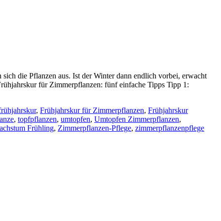
sich die Pflanzen aus. Ist der Winter dann endlich vorbei, erwacht
rühjahrskur für Zimmerpflanzen: fünf einfache Tipps Tipp 1:
frühjahrskur
,
Frühjahrskur für Zimmerpflanzen
,
Frühjahrskur
lanze
,
topfpflanzen
,
umtopfen
,
Umtopfen Zimmerpflanzen
,
achstum Frühling
,
Zimmerpflanzen-Pflege
,
zimmerpflanzenpflege