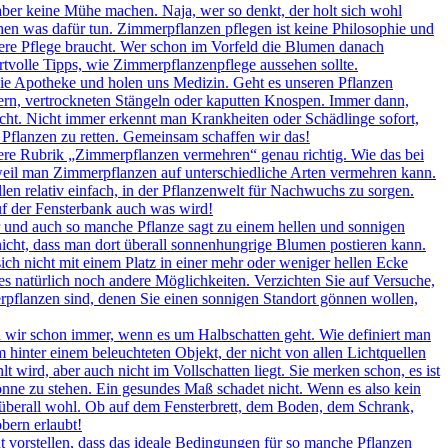
 aber keine Mühe machen. Naja, wer so denkt, der holt sich wohl
en was dafür tun. Zimmerpflanzen pflegen ist keine Philosophie und
ndere Pflege braucht. Wer schon im Vorfeld die Blumen danach
ertvolle Tipps, wie Zimmerpflanzenpflege aussehen sollte.
ie Apotheke und holen uns Medizin. Geht es unseren Pflanzen
ttern, vertrockneten Stängeln oder kaputten Knospen. Immer dann,
icht. Nicht immer erkennt man Krankheiten oder Schädlinge sofort,
 Pflanzen zu retten. Gemeinsam schaffen wir das!
ere Rubrik „Zimmerpflanzen vermehren“ genau richtig. Wie das bei
, weil man Zimmerpflanzen auf unterschiedliche Arten vermehren kann.
llen relativ einfach, in der Pflanzenwelt für Nachwuchs zu sorgen.
auf der Fensterbank auch was wird!
r und auch so manche Pflanze sagt zu einem hellen und sonnigen
nicht, dass man dort überall sonnenhungrige Blumen postieren kann.
ch nicht mit einem Platz in einer mehr oder weniger hellen Ecke
es natürlich noch andere Möglichkeiten. Verzichten Sie auf Versuche,
erpflanzen sind, denen Sie einen sonnigen Standort gönnen wollen,
wir schon immer, wenn es um Halbschatten geht. Wie definiert man
 hinter einem beleuchteten Objekt, der nicht von allen Lichtquellen
 wird, aber auch nicht im Vollschatten liegt. Sie merken schon, es ist
onne zu stehen. Ein gesundes Maß schadet nicht. Wenn es also kein
rt überall wohl. Ob auf dem Fensterbrett, dem Boden, dem Schrank,
bern erlaubt!
 vorstellen, dass das ideale Bedingungen für so manche Pflanzen