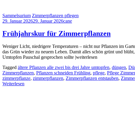
Sam­mel­su­ri­um
Zimmerpflanzen pflegen
29. Januar 2026
29. Januar 2026
cane
Frühjahrskur für Zimmerpflanzen
Weniger Licht, niedrigere Temperaturen – nicht nur Pflanzen im Garten
das Grün wieder zu neuem Leben. Damit alles schön grünt und blüht, 
Umtopfen Pauschal gesprochen sollte |weiterlesen
Tagged
ältere Pflanzen alle zwei bis drei Jahre umtopfen
,
düngen
,
Dün
Zimmerpflanzen
,
Pflanzen schneiden Frühling
,
pflege
,
Pflege Zimmer
zimmerpflanze
,
zimmerpflanzen
,
Zimmerpflanzen entstauben
,
Zimmer
Weiterlesen