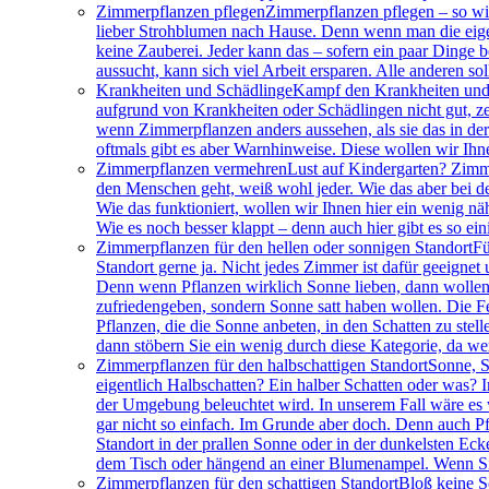
Zimmerpflanzen pflegen
Zimmerpflanzen pflegen – so wir
lieber Strohblumen nach Hause. Denn wenn man die eigen
keine Zauberei. Jeder kann das – sofern ein paar Dinge 
aussucht, kann sich viel Arbeit ersparen. Alle anderen so
Krankheiten und Schädlinge
Kampf den Krankheiten und 
aufgrund von Krankheiten oder Schädlingen nicht gut, ze
wenn Zimmerpflanzen anders aussehen, als sie das in der
oftmals gibt es aber Warnhinweise. Diese wollen wir Ihn
Zimmerpflanzen vermehren
Lust auf Kindergarten? Zimm
den Menschen geht, weiß wohl jeder. Wie das aber bei de
Wie das funktioniert, wollen wir Ihnen hier ein wenig nä
Wie es noch besser klappt – denn auch hier gibt es so ei
Zimmerpflanzen für den hellen oder sonnigen Standort
Fü
Standort gerne ja. Nicht jedes Zimmer ist dafür geeigne
Denn wenn Pflanzen wirklich Sonne lieben, dann wollen s
zufriedengeben, sondern Sonne satt haben wollen. Die Fen
Pflanzen, die die Sonne anbeten, in den Schatten zu ste
dann stöbern Sie ein wenig durch diese Kategorie, da wer
Zimmerpflanzen für den halbschattigen Standort
Sonne, S
eigentlich Halbschatten? Ein halber Schatten oder was? I
der Umgebung beleuchtet wird. In unserem Fall wäre es wo
gar nicht so einfach. Im Grunde aber doch. Denn auch Pf
Standort in der prallen Sonne oder in der dunkelsten Ec
dem Tisch oder hängend an einer Blumenampel. Wenn Sie 
Zimmerpflanzen für den schattigen Standort
Bloß keine S