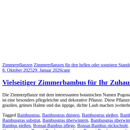
Zimmerpflanzen
Zimmerpflanzen für den hellen oder sonnigen Stando
8. Oktober 2025
29. Januar 2026
cane
Vielseitiger Zimmerbambus für Ihr Zuhau
Die Zimmerpflanze mit dem interessanten botanischen Namen Pogon
ist eine besonders pflegeleichte und dekorative Pflanze. Diese Pfla
grazilen, grünen Halme und das üppige, dichte Laub machen |weiterl
Tagged
Bambusgras
,
Bambusgras düngen
,
Bambusgras gießen
,
Bamb
Bambusgras substrat
,
Bambusgras überwintern
,
Bambusgras überwin
Bambus gießen
,
Bonsai-Bambus pflege
,
Bonsai-Bambus rückschnitt
,