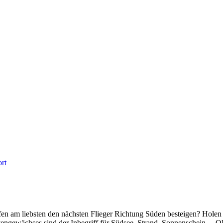
rt
am liebsten den nächsten Flieger Richtung Süden besteigen? Holen S
vengewächses sind der Inbegriff für Südsee, Strand, Sonnenschein… O