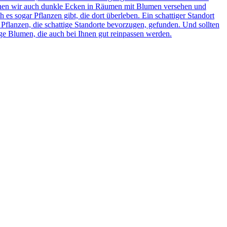
önnen wir auch dunkle Ecken in Räumen mit Blumen versehen und
es sogar Pflanzen gibt, die dort überleben. Ein schattiger Standort
Pflanzen, die schattige Standorte bevorzugen, gefunden. Und sollten
ige Blumen, die auch bei Ihnen gut reinpassen werden.