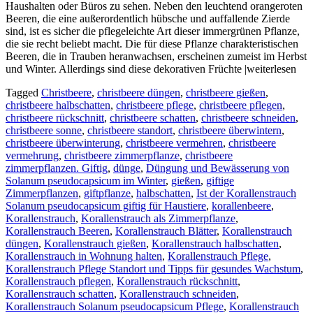
Haushalten oder Büros zu sehen. Neben den leuchtend orangeroten
Beeren, die eine außerordentlich hübsche und auffallende Zierde
sind, ist es sicher die pflegeleichte Art dieser immergrünen Pflanze,
die sie recht beliebt macht. Die für diese Pflanze charakteristischen
Beeren, die in Trauben heranwachsen, erscheinen zumeist im Herbst
und Winter. Allerdings sind diese dekorativen Früchte |weiterlesen
Tagged
Christbeere
,
christbeere düngen
,
christbeere gießen
,
christbeere halbschatten
,
christbeere pflege
,
christbeere pflegen
,
christbeere rückschnitt
,
christbeere schatten
,
christbeere schneiden
,
christbeere sonne
,
christbeere standort
,
christbeere überwintern
,
christbeere überwinterung
,
christbeere vermehren
,
christbeere
vermehrung
,
christbeere zimmerpflanze
,
christbeere
zimmerpflanzen. Giftig
,
dünge
,
Düngung und Bewässerung von
Solanum pseudocapsicum im Winter
,
gießen
,
giftige
Zimmerpflanzen
,
giftpflanze
,
halbschatten
,
Ist der Korallenstrauch
Solanum pseudocapsicum giftig für Haustiere
,
korallenbeere
,
Korallenstrauch
,
Korallenstrauch als Zimmerpflanze
,
Korallenstrauch Beeren
,
Korallenstrauch Blätter
,
Korallenstrauch
düngen
,
Korallenstrauch gießen
,
Korallenstrauch halbschatten
,
Korallenstrauch in Wohnung halten
,
Korallenstrauch Pflege
,
Korallenstrauch Pflege Standort und Tipps für gesundes Wachstum
,
Korallenstrauch pflegen
,
Korallenstrauch rückschnitt
,
Korallenstrauch schatten
,
Korallenstrauch schneiden
,
Korallenstrauch Solanum pseudocapsicum Pflege
,
Korallenstrauch