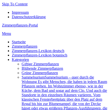
Skip To Content
Impressum
Datenschutzerklärung
Zimmerpflanzen-Portal
Menu
Startseite
Zimmerpflanzen
Zimmerpflanzen-Lexikon deutsch
Zimmerpflanzen-Lexikon botanisch
Kategorien
Giftige Zimmerpflanzen
Blühende Zimmerpflanzen
Grüne Zimmerpflanzen
Sam­mel­su­ri­um
Sammelsurium – quer durch die
Wohnung Es gibt Menschen, die haben in jedem Raum
Pflanzen stehen. Im Wohnzimmer ebenso, wie in der
Küche, dem Bad und sogar auf dem Clo. Und auch die
Standorte in den einzelnen Räumen variieren. Vom
klassischen Fensterbrettplatz über den Platz auf dem
Regal bis hin zur Blumenampel, die von der Decke
hängt oder etwas größeren Pflanzen-Ausführungen, die