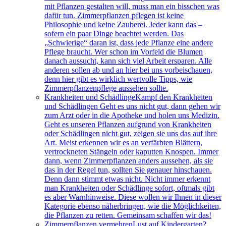
mit Pflanzen gestalten will, muss man ein bisschen was
dafür tun. Zimmerpflanzen pflegen ist keine
Philosophie und keine Zauberei. Jeder kann das –
sofern ein paar Dinge beachtet werden. Das
„Schwierige“ daran ist, dass jede Pflanze eine andere
Pflege braucht. Wer schon im Vorfeld die Blumen
danach aussucht, kann sich viel Arbeit ersparen. Alle
anderen sollen ab und an hier bei uns vorbeischauen,
denn hier gibt es wirklich wertvolle Tipps, wie
Zimmerpflanzenpflege aussehen sollte.
Krankheiten und Schädlinge
Kampf den Krankheiten
und Schädlingen Geht es uns nicht gut, dann gehen wir
zum Arzt oder in die Apotheke und holen uns Medizin.
Geht es unseren Pflanzen aufgrund von Krankheiten
oder Schädlingen nicht gut, zeigen sie uns das auf ihre
Art. Meist erkennen wir es an verfärbten Blättern,
vertrockneten Stängeln oder kaputten Knospen. Immer
dann, wenn Zimmerpflanzen anders aussehen, als sie
das in der Regel tun, sollten Sie genauer hinschauen.
Denn dann stimmt etwas nicht. Nicht immer erkennt
man Krankheiten oder Schädlinge sofort, oftmals gibt
es aber Warnhinweise. Diese wollen wir Ihnen in dieser
Kategorie ebenso näherbringen, wie die Möglichkeiten,
die Pflanzen zu retten. Gemeinsam schaffen wir das!
Zimmerpflanzen vermehren
Lust auf Kindergarten?