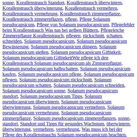
sonne
,
Korallenstrauch Standort
,
Korallenstrauch überwintern
,
Korallenstrauch überwinterung
,
Korallenstrauch vermehren
,
Korallenstrauch vermehrung
,
Korallenstrauch zimmerpflanze
,
Korallenstrauch zimmerpflazen
,
pflege
,
Pflege Solanum
pseudocapsicum
,
Pflege von Solanum pseudocapsicum
,
Pflegefehler
beim Korallenstrauch Was tun bei gelben Blättern
,
Pflegeleiche
Zimmerpflanze Korallenstrauch
,
pflegen
,
rückschnitt
,
schatten
,
schneiden
,
Solanum pseudocapsicum
,
Solanum pseudocapsicum
Bewässerung
,
Solanum pseudocapsicum düngen
,
Solanum
pseudocapsicum gießen
,
Solanum pseudocapsicum Giftigkeit
,
Solanum pseudocapsicum GiftigkeitWie pflege ich den
Korallenstrauch Solanum pseudocapsicum als Zimmerpflanze
,
Solanum pseudocapsicum halbschatten
,
Solanum pseudocapsicum
kaufen
,
Solanum pseudocapsicum pflege
,
Solanum pseudocapsicum
pflegen
,
Solanum pseudocapsicum rückschnitt
,
Solanum
pseudocapsicum schatten
,
Solanum pseudocapsicum schneiden
,
Solanum pseudocapsicum sonne
,
Solanum pseudocapsicum
standort
,
Solanum pseudocapsicum Tipps
,
Solanum
pseudocapsicum überwintern
,
Solanum pseudocapsicum
überwinterung
,
Solanum pseudocapsicum vermehren
,
Solanum
pseudocapsicum vermehrung
,
Solanum pseudocapsicum
zimmerpflanze
,
Solanum pseudocapsicum zimmerpflanzen
,
sonne
,
standort
,
Standort und Tipps für gesundes Wachstum
,
überwintern
,
überwinterung
,
vermehren
,
vermehrung
,
Was muss ich bei der
Pflege des Korallenstrauchs Solanum pseudocapsicum beachten
,