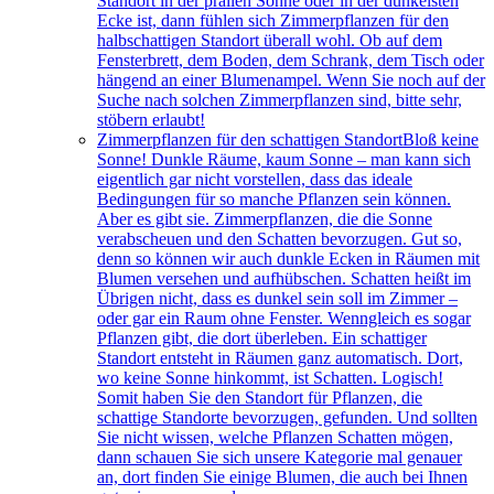
Standort in der prallen Sonne oder in der dunkelsten
Ecke ist, dann fühlen sich Zimmerpflanzen für den
halbschattigen Standort überall wohl. Ob auf dem
Fensterbrett, dem Boden, dem Schrank, dem Tisch oder
hängend an einer Blumenampel. Wenn Sie noch auf der
Suche nach solchen Zimmerpflanzen sind, bitte sehr,
stöbern erlaubt!
Zimmerpflanzen für den schattigen Standort
Bloß keine
Sonne! Dunkle Räume, kaum Sonne – man kann sich
eigentlich gar nicht vorstellen, dass das ideale
Bedingungen für so manche Pflanzen sein können.
Aber es gibt sie. Zimmerpflanzen, die die Sonne
verabscheuen und den Schatten bevorzugen. Gut so,
denn so können wir auch dunkle Ecken in Räumen mit
Blumen versehen und aufhübschen. Schatten heißt im
Übrigen nicht, dass es dunkel sein soll im Zimmer –
oder gar ein Raum ohne Fenster. Wenngleich es sogar
Pflanzen gibt, die dort überleben. Ein schattiger
Standort entsteht in Räumen ganz automatisch. Dort,
wo keine Sonne hinkommt, ist Schatten. Logisch!
Somit haben Sie den Standort für Pflanzen, die
schattige Standorte bevorzugen, gefunden. Und sollten
Sie nicht wissen, welche Pflanzen Schatten mögen,
dann schauen Sie sich unsere Kategorie mal genauer
an, dort finden Sie einige Blumen, die auch bei Ihnen