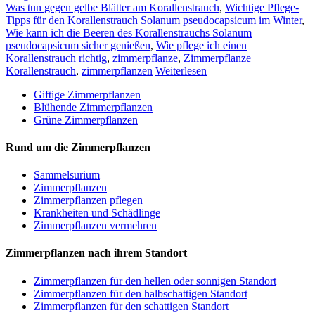
Was tun gegen gelbe Blätter am Korallenstrauch
,
Wichtige Pflege-
Tipps für den Korallenstrauch Solanum pseudocapsicum im Winter
,
Wie kann ich die Beeren des Korallenstrauchs Solanum
pseudocapsicum sicher genießen
,
Wie pflege ich einen
Korallenstrauch richtig
,
zimmerpflanze
,
Zimmerpflanze
Korallenstrauch
,
zimmerpflanzen
Weiterlesen
Giftige Zimmerpflanzen
Blühende Zimmerpflanzen
Grüne Zimmerpflanzen
Rund um die Zimmerpflanzen
Sam­mel­su­ri­um
Zimmerpflanzen
Zimmerpflanzen pflegen
Krankheiten und Schädlinge
Zimmerpflanzen vermehren
Zimmerpflanzen nach ihrem Standort
Zimmerpflanzen für den hellen oder sonnigen Standort
Zimmerpflanzen für den halbschattigen Standort
Zimmerpflanzen für den schattigen Standort