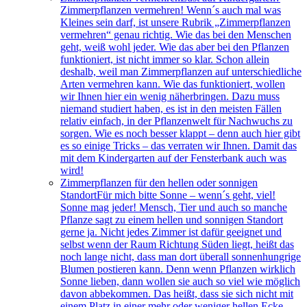
Zimmerpflanzen vermehren! Wenn´s auch mal was
Kleines sein darf, ist unsere Rubrik „Zimmerpflanzen
vermehren“ genau richtig. Wie das bei den Menschen
geht, weiß wohl jeder. Wie das aber bei den Pflanzen
funktioniert, ist nicht immer so klar. Schon allein
deshalb, weil man Zimmerpflanzen auf unterschiedliche
Arten vermehren kann. Wie das funktioniert, wollen
wir Ihnen hier ein wenig näherbringen. Dazu muss
niemand studiert haben, es ist in den meisten Fällen
relativ einfach, in der Pflanzenwelt für Nachwuchs zu
sorgen. Wie es noch besser klappt – denn auch hier gibt
es so einige Tricks – das verraten wir Ihnen. Damit das
mit dem Kindergarten auf der Fensterbank auch was
wird!
Zimmerpflanzen für den hellen oder sonnigen
Standort
Für mich bitte Sonne – wenn´s geht, viel!
Sonne mag jeder! Mensch, Tier und auch so manche
Pflanze sagt zu einem hellen und sonnigen Standort
gerne ja. Nicht jedes Zimmer ist dafür geeignet und
selbst wenn der Raum Richtung Süden liegt, heißt das
noch lange nicht, dass man dort überall sonnenhungrige
Blumen postieren kann. Denn wenn Pflanzen wirklich
Sonne lieben, dann wollen sie auch so viel wie möglich
davon abbekommen. Das heißt, dass sie sich nicht mit
einem Platz in einer mehr oder weniger hellen Ecke