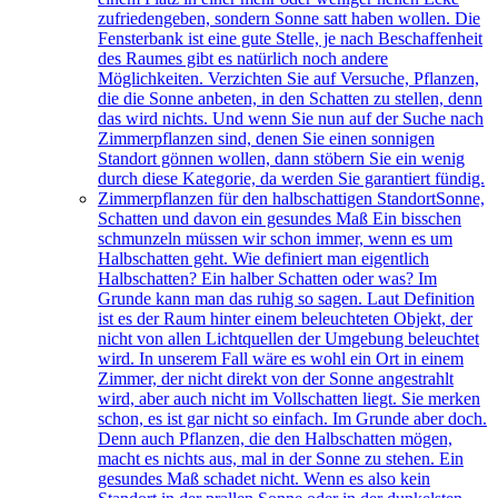
zufriedengeben, sondern Sonne satt haben wollen. Die
Fensterbank ist eine gute Stelle, je nach Beschaffenheit
des Raumes gibt es natürlich noch andere
Möglichkeiten. Verzichten Sie auf Versuche, Pflanzen,
die die Sonne anbeten, in den Schatten zu stellen, denn
das wird nichts. Und wenn Sie nun auf der Suche nach
Zimmerpflanzen sind, denen Sie einen sonnigen
Standort gönnen wollen, dann stöbern Sie ein wenig
durch diese Kategorie, da werden Sie garantiert fündig.
Zimmerpflanzen für den halbschattigen Standort
Sonne,
Schatten und davon ein gesundes Maß Ein bisschen
schmunzeln müssen wir schon immer, wenn es um
Halbschatten geht. Wie definiert man eigentlich
Halbschatten? Ein halber Schatten oder was? Im
Grunde kann man das ruhig so sagen. Laut Definition
ist es der Raum hinter einem beleuchteten Objekt, der
nicht von allen Lichtquellen der Umgebung beleuchtet
wird. In unserem Fall wäre es wohl ein Ort in einem
Zimmer, der nicht direkt von der Sonne angestrahlt
wird, aber auch nicht im Vollschatten liegt. Sie merken
schon, es ist gar nicht so einfach. Im Grunde aber doch.
Denn auch Pflanzen, die den Halbschatten mögen,
macht es nichts aus, mal in der Sonne zu stehen. Ein
gesundes Maß schadet nicht. Wenn es also kein