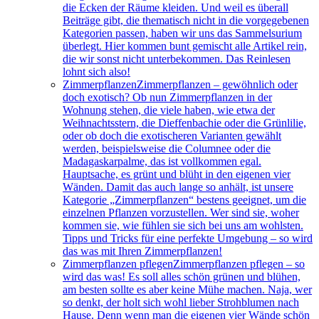
die Ecken der Räume kleiden. Und weil es überall
Beiträge gibt, die thematisch nicht in die vorgegebenen
Kategorien passen, haben wir uns das Sammelsurium
überlegt. Hier kommen bunt gemischt alle Artikel rein,
die wir sonst nicht unterbekommen. Das Reinlesen
lohnt sich also!
Zimmerpflanzen
Zimmerpflanzen – gewöhnlich oder
doch exotisch? Ob nun Zimmerpflanzen in der
Wohnung stehen, die viele haben, wie etwa der
Weihnachtsstern, die Dieffenbachie oder die Grünlilie,
oder ob doch die exotischeren Varianten gewählt
werden, beispielsweise die Columnee oder die
Madagaskarpalme, das ist vollkommen egal.
Hauptsache, es grünt und blüht in den eigenen vier
Wänden. Damit das auch lange so anhält, ist unsere
Kategorie „Zimmerpflanzen“ bestens geeignet, um die
einzelnen Pflanzen vorzustellen. Wer sind sie, woher
kommen sie, wie fühlen sie sich bei uns am wohlsten.
Tipps und Tricks für eine perfekte Umgebung – so wird
das was mit Ihren Zimmerpflanzen!
Zimmerpflanzen pflegen
Zimmerpflanzen pflegen – so
wird das was! Es soll alles schön grünen und blühen,
am besten sollte es aber keine Mühe machen. Naja, wer
so denkt, der holt sich wohl lieber Strohblumen nach
Hause. Denn wenn man die eigenen vier Wände schön