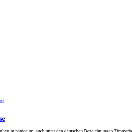
rt
se
atherum paniceum, auch unter den deutschen Bezeichnungen Zimmerb