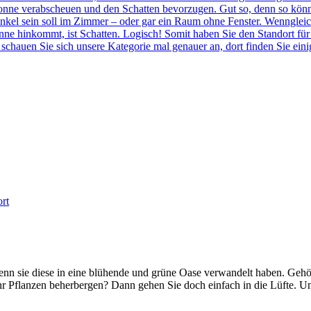
e Sonne verabscheuen und den Schatten bevorzugen. Gut so, denn so k
nkel sein soll im Zimmer – oder gar ein Raum ohne Fenster. Wenngleich 
ne hinkommt, ist Schatten. Logisch! Somit haben Sie den Standort für 
schauen Sie sich unsere Kategorie mal genauer an, dort finden Sie ein
rt
wenn sie diese in eine blühende und grüne Oase verwandelt haben. Geh
 Pflanzen beherbergen? Dann gehen Sie doch einfach in die Lüfte. U