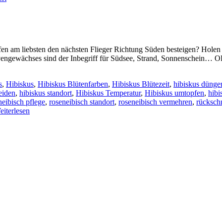
am liebsten den nächsten Flieger Richtung Süden besteigen? Holen S
vengewächses sind der Inbegriff für Südsee, Strand, Sonnenschein… O
s
,
Hibiskus
,
Hibiskus Blütenfarben
,
Hibiskus Blütezeit
,
hibiskus dünge
eiden
,
hibiskus standort
,
Hibiskus Temperatur
,
Hibiskus umtopfen
,
hibi
neibisch pflege
,
roseneibisch standort
,
roseneibisch vermehren
,
rückschn
eiterlesen