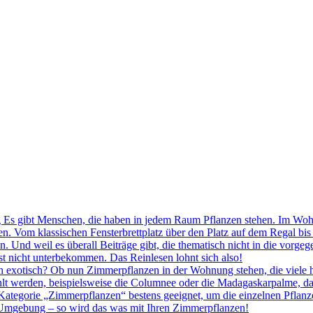
Es gibt Menschen, die haben in jedem Raum Pflanzen stehen. Im Woh
en. Vom klassischen Fensterbrettplatz über den Platz auf dem Regal bi
 Und weil es überall Beiträge gibt, die thematisch nicht in die vorg
st nicht unterbekommen. Das Reinlesen lohnt sich also!
exotisch? Ob nun Zimmerpflanzen in der Wohnung stehen, die viele ha
hlt werden, beispielsweise die Columnee oder die Madagaskarpalme, da
 Kategorie „Zimmerpflanzen“ bestens geeignet, um die einzelnen Pflanze
e Umgebung – so wird das was mit Ihren Zimmerpflanzen!