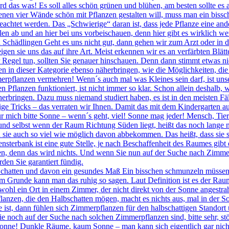
d das was! Es soll alles schön grünen und blühen, am besten sollte es
en vier Wände schön mit Pflanzen gestalten will, muss man ein bissch
beachtet werden. Das „Schwierige“ daran ist, dass jede Pflanze eine a
llen ab und an hier bei uns vorbeischauen, denn hier gibt es wirklich w
Schädlingen Geht es uns nicht gut, dann gehen wir zum Arzt oder in d
igen sie uns das auf ihre Art. Meist erkennen wir es an verfärbten Blä
 Regel tun, sollten Sie genauer hinschauen. Denn dann stimmt etwas n
en in dieser Kategorie ebenso näherbringen, wie die Möglichkeiten, die
erpflanzen vermehren! Wenn´s auch mal was Kleines sein darf, ist uns
n Pflanzen funktioniert, ist nicht immer so klar. Schon allein deshalb
herbringen. Dazu muss niemand studiert haben, es ist in den meisten Fä
nige Tricks – das verraten wir Ihnen. Damit das mit dem Kindergarten 
r mich bitte Sonne – wenn´s geht, viel! Sonne mag jeder! Mensch, Tie
t und selbst wenn der Raum Richtung Süden liegt, heißt das noch lange 
ie auch so viel wie möglich davon abbekommen. Das heißt, dass sie si
sterbank ist eine gute Stelle, je nach Beschaffenheit des Raumes gibt 
llen, denn das wird nichts. Und wenn Sie nun auf der Suche nach Zimm
den Sie garantiert fündig.
chatten und davon ein gesundes Maß Ein bisschen schmunzeln müssen 
m Grunde kann man das ruhig so sagen. Laut Definition ist es der Raum
hl ein Ort in einem Zimmer, der nicht direkt von der Sonne angestrahlt
lanzen, die den Halbschatten mögen, macht es nichts aus, mal in der S
ke ist, dann fühlen sich Zimmerpflanzen für den halbschattigen Stando
noch auf der Suche nach solchen Zimmerpflanzen sind, bitte sehr, stö
onne! Dunkle Räume, kaum Sonne – man kann sich eigentlich gar nicht