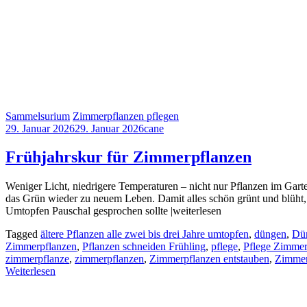
Sam­mel­su­ri­um
Zimmerpflanzen pflegen
29. Januar 2026
29. Januar 2026
cane
Frühjahrskur für Zimmerpflanzen
Weniger Licht, niedrigere Temperaturen – nicht nur Pflanzen im Garten
das Grün wieder zu neuem Leben. Damit alles schön grünt und blüht, 
Umtopfen Pauschal gesprochen sollte |weiterlesen
Tagged
ältere Pflanzen alle zwei bis drei Jahre umtopfen
,
düngen
,
Dün
Zimmerpflanzen
,
Pflanzen schneiden Frühling
,
pflege
,
Pflege Zimmer
zimmerpflanze
,
zimmerpflanzen
,
Zimmerpflanzen entstauben
,
Zimmer
Weiterlesen