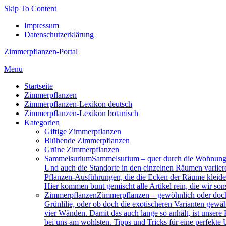
Skip To Content
Impressum
Datenschutzerklärung
Zimmerpflanzen-Portal
Menu
Startseite
Zimmerpflanzen
Zimmerpflanzen-Lexikon deutsch
Zimmerpflanzen-Lexikon botanisch
Kategorien
Giftige Zimmerpflanzen
Blühende Zimmerpflanzen
Grüne Zimmerpflanzen
Sam­mel­su­ri­um
Sammelsurium – quer durch die Wohnung 
Und auch die Standorte in den einzelnen Räumen variier
Pflanzen-Ausführungen, die die Ecken der Räume kleiden.
Hier kommen bunt gemischt alle Artikel rein, die wir son
Zimmerpflanzen
Zimmerpflanzen – gewöhnlich oder doch 
Grünlilie, oder ob doch die exotischeren Varianten gewä
vier Wänden. Damit das auch lange so anhält, ist unsere
bei uns am wohlsten. Tipps und Tricks für eine perfekt