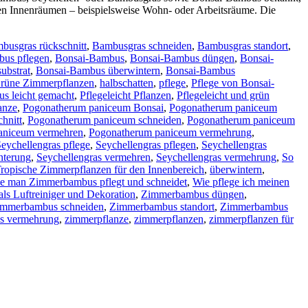
enen Innenräumen – beispielsweise Wohn- oder Arbeitsräume. Die
busgras rückschnitt
,
Bambusgras schneiden
,
Bambusgras standort
,
bus pflegen
,
Bonsai-Bambus
,
Bonsai-Bambus düngen
,
Bonsai-
ubstrat
,
Bonsai-Bambus überwintern
,
Bonsai-Bambus
rüne Zimmerpflanzen
,
halbschatten
,
pflege
,
Pflege von Bonsai-
s leicht gemacht
,
Pflegeleicht Pflanzen
,
Pflegeleicht und grün
anze
,
Pogonatherum paniceum Bonsai
,
Pogonatherum paniceum
hnitt
,
Pogonatherum paniceum schneiden
,
Pogonatherum paniceum
aniceum vermehren
,
Pogonatherum paniceum vermehrung
,
eychellengras pflege
,
Seychellengras pflegen
,
Seychellengras
nterung
,
Seychellengras vermehren
,
Seychellengras vermehrung
,
So
ropische Zimmerpflanzen für den Innenbereich
,
überwintern
,
e man Zimmerbambus pflegt und schneidet
,
Wie pflege ich meinen
s Luftreiniger und Dekoration
,
Zimmerbambus düngen
,
immerbambus schneiden
,
Zimmerbambus standort
,
Zimmerbambus
s vermehrung
,
zimmerpflanze
,
zimmerpflanzen
,
zimmerpflanzen für