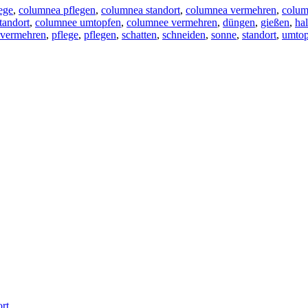
ege
,
columnea pflegen
,
columnea standort
,
columnea vermehren
,
colu
tandort
,
columnee umtopfen
,
columnee vermehren
,
düngen
,
gießen
,
ha
vermehren
,
pflege
,
pflegen
,
schatten
,
schneiden
,
sonne
,
standort
,
umtop
rt