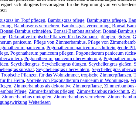
nze eignet sich übrigens hervorragend für die Begrünung von verschied
esen
usgras im Topf pflegen
,
Bambusgras pflege
,
Bambusgras pflegen
,
Bam
terung
,
Bambusgras vermehren
,
Bambusgras vermehrung
,
Bonsai Bam
Bonsai-Bambus schneiden
,
Bonsai-Bambus standort
,
Bonsai-Bambus s
ung
,
Dekorative tropische Pflanzen für das Zuhause
,
düngen
,
gießen
,
G
therum paniceum
,
Pflege von Zimmerbambus
,
Pflege von Zimmerbambu
ogonatherum paniceum
,
Pogonatherum paniceum als luftreinigende Pfl
lege
,
Pogonatherum paniceum pflegen
,
Pogonatherum paniceum rücksc
überwintern
,
Pogonatherum paniceum überwinterung
,
Pogonatherum p
iden
,
Seychellengras
,
Seychellengras düngen
,
Seychellengras gießen
,
S
ellengras substrat
,
Seychellengras überwintern
,
Seychellengras überwi
,
Tropische Pflanzen für das Wohnzimmer
,
tropische Zimmerpflanzen
,
T
für Ihr Heim
,
Vorteile von Pogonatherum paniceum in Wohnungen
,
Wi
flegen
,
Zimmerbambus als dekorative Zimmerpflanze
,
Zimmerbambus al
ambus Pflege
,
Zimmerbambus pflegen
,
Zimmerbambus rückschnitt
,
Z
,
Zimmerbambus umtopfen
,
Zimmerbambus vermehren
,
Zimmerbambu
igungswirkung
Weiterlesen