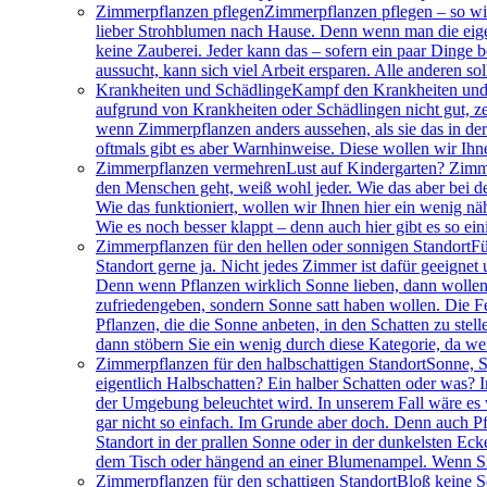
Zimmerpflanzen pflegen
Zimmerpflanzen pflegen – so wir
lieber Strohblumen nach Hause. Denn wenn man die eigen
keine Zauberei. Jeder kann das – sofern ein paar Dinge 
aussucht, kann sich viel Arbeit ersparen. Alle anderen so
Krankheiten und Schädlinge
Kampf den Krankheiten und 
aufgrund von Krankheiten oder Schädlingen nicht gut, ze
wenn Zimmerpflanzen anders aussehen, als sie das in der
oftmals gibt es aber Warnhinweise. Diese wollen wir Ihn
Zimmerpflanzen vermehren
Lust auf Kindergarten? Zimm
den Menschen geht, weiß wohl jeder. Wie das aber bei de
Wie das funktioniert, wollen wir Ihnen hier ein wenig nä
Wie es noch besser klappt – denn auch hier gibt es so ei
Zimmerpflanzen für den hellen oder sonnigen Standort
Fü
Standort gerne ja. Nicht jedes Zimmer ist dafür geeigne
Denn wenn Pflanzen wirklich Sonne lieben, dann wollen s
zufriedengeben, sondern Sonne satt haben wollen. Die Fen
Pflanzen, die die Sonne anbeten, in den Schatten zu ste
dann stöbern Sie ein wenig durch diese Kategorie, da wer
Zimmerpflanzen für den halbschattigen Standort
Sonne, S
eigentlich Halbschatten? Ein halber Schatten oder was? I
der Umgebung beleuchtet wird. In unserem Fall wäre es wo
gar nicht so einfach. Im Grunde aber doch. Denn auch Pf
Standort in der prallen Sonne oder in der dunkelsten Ec
dem Tisch oder hängend an einer Blumenampel. Wenn Sie 
Zimmerpflanzen für den schattigen Standort
Bloß keine S