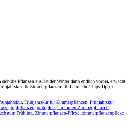
sich die Pflanzen aus. Ist der Winter dann endlich vorbei, erwacht
rühjahrskur für Zimmerpflanzen: fünf einfache Tipps Tipp 1:
frühjahrskur
,
Frühjahrskur für Zimmerpflanzen
,
Frühjahrskur
lanze
,
topfpflanzen
,
umtopfen
,
Umtopfen Zimmerpflanzen
,
achstum Frühling
,
Zimmerpflanzen-Pflege
,
zimmerpflanzenpflege