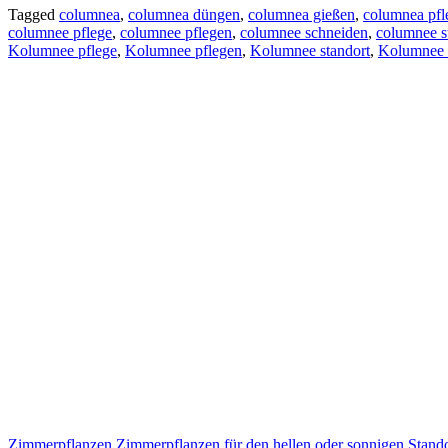
Tagged
columnea
,
columnea düngen
,
columnea gießen
,
columnea pfl
columnee pflege
,
columnee pflegen
,
columnee schneiden
,
columnee s
Kolumnee pflege
,
Kolumnee pflegen
,
Kolumnee standort
,
Kolumnee 
Zimmerpflanzen
Zimmerpflanzen für den hellen oder sonnigen Stando