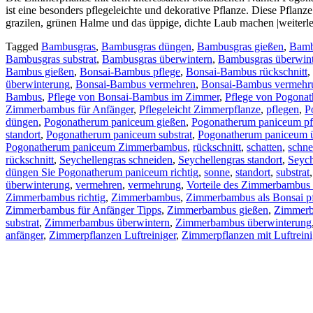
ist eine besonders pflegeleichte und dekorative Pflanze. Diese Pfla
grazilen, grünen Halme und das üppige, dichte Laub machen |weiterl
Tagged
Bambusgras
,
Bambusgras düngen
,
Bambusgras gießen
,
Bamb
Bambusgras substrat
,
Bambusgras überwintern
,
Bambusgras überwin
Bambus gießen
,
Bonsai-Bambus pflege
,
Bonsai-Bambus rückschnitt
,
überwinterung
,
Bonsai-Bambus vermehren
,
Bonsai-Bambus vermehr
Bambus
,
Pflege von Bonsai-Bambus im Zimmer
,
Pflege von Pogona
Zimmerbambus für Anfänger
,
Pflegeleicht Zimmerpflanze
,
pflegen
,
P
düngen
,
Pogonatherum paniceum gießen
,
Pogonatherum paniceum pf
standort
,
Pogonatherum paniceum substrat
,
Pogonatherum paniceum 
Pogonatherum paniceum Zimmerbambus
,
rückschnitt
,
schatten
,
schne
rückschnitt
,
Seychellengras schneiden
,
Seychellengras standort
,
Seych
düngen Sie Pogonatherum paniceum richtig
,
sonne
,
standort
,
substrat
überwinterung
,
vermehren
,
vermehrung
,
Vorteile des Zimmerbambus 
Zimmerbambus richtig
,
Zimmerbambus
,
Zimmerbambus als Bonsai p
Zimmerbambus für Anfänger Tipps
,
Zimmerbambus gießen
,
Zimmerb
substrat
,
Zimmerbambus überwintern
,
Zimmerbambus überwinterung
anfänger
,
Zimmerpflanzen Luftreiniger
,
Zimmerpflanzen mit Luftrein