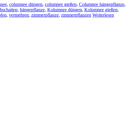
mnee
,
columnee düngen
,
columnee gießen
,
Columnee hängepflanze
,
lbschatten
,
hängepflanze
,
Kolumnee düngen
,
Kolumnee gießen
,
fen
,
vermehren
,
zimmerpflanze
,
zimmerpflanzen
Weiterlesen