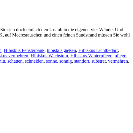
ie sich doch einfach den Urlaub in die eigenen vier Wände. Und
K, auf Meeresrauschen und einen feinen Sandstrand müssen Sie wohl
n
,
Hibiskus Fensterbank
,
hibiskus gießen
,
Hibiskus Lichtbedarf
,
skus vermehren
,
Hibiskus Wachstum
,
Hibiskus Winterpflege
,
pflege
,
itt
,
schatten
,
schneiden
,
sonne
,
sonnig
,
standort
,
substrat
,
vermehren
,