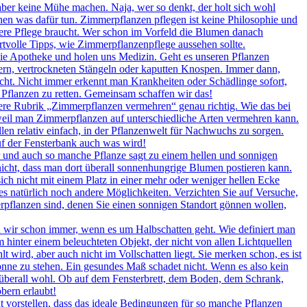
 aber keine Mühe machen. Naja, wer so denkt, der holt sich wohl
en was dafür tun. Zimmerpflanzen pflegen ist keine Philosophie und
ndere Pflege braucht. Wer schon im Vorfeld die Blumen danach
ertvolle Tipps, wie Zimmerpflanzenpflege aussehen sollte.
ie Apotheke und holen uns Medizin. Geht es unseren Pflanzen
ttern, vertrockneten Stängeln oder kaputten Knospen. Immer dann,
icht. Nicht immer erkennt man Krankheiten oder Schädlinge sofort,
 Pflanzen zu retten. Gemeinsam schaffen wir das!
ere Rubrik „Zimmerpflanzen vermehren“ genau richtig. Wie das bei
, weil man Zimmerpflanzen auf unterschiedliche Arten vermehren kann.
llen relativ einfach, in der Pflanzenwelt für Nachwuchs zu sorgen.
auf der Fensterbank auch was wird!
r und auch so manche Pflanze sagt zu einem hellen und sonnigen
nicht, dass man dort überall sonnenhungrige Blumen postieren kann.
ch nicht mit einem Platz in einer mehr oder weniger hellen Ecke
es natürlich noch andere Möglichkeiten. Verzichten Sie auf Versuche,
erpflanzen sind, denen Sie einen sonnigen Standort gönnen wollen,
wir schon immer, wenn es um Halbschatten geht. Wie definiert man
 hinter einem beleuchteten Objekt, der nicht von allen Lichtquellen
 wird, aber auch nicht im Vollschatten liegt. Sie merken schon, es ist
onne zu stehen. Ein gesundes Maß schadet nicht. Wenn es also kein
rt überall wohl. Ob auf dem Fensterbrett, dem Boden, dem Schrank,
bern erlaubt!
 vorstellen, dass das ideale Bedingungen für so manche Pflanzen