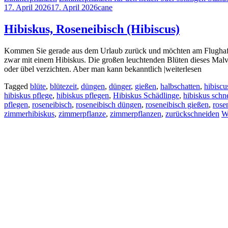
17. April 2026
17. April 2026
cane
Hibiskus, Roseneibisch (Hibiscus)
Kommen Sie gerade aus dem Urlaub zurück und möchten am Flughafen 
zwar mit einem Hibiskus. Die großen leuchtenden Blüten dieses Mal
oder übel verzichten. Aber man kann bekanntlich |weiterlesen
Tagged
blüte
,
blütezeit
,
düngen
,
dünger
,
gießen
,
halbschatten
,
hibiscu
hibiskus pflege
,
hibiskus pflegen
,
Hibiskus Schädlinge
,
hibiskus schn
pflegen
,
roseneibisch
,
roseneibisch düngen
,
roseneibisch gießen
,
rose
zimmerhibiskus
,
zimmerpflanze
,
zimmerpflanzen
,
zurückschneiden
W