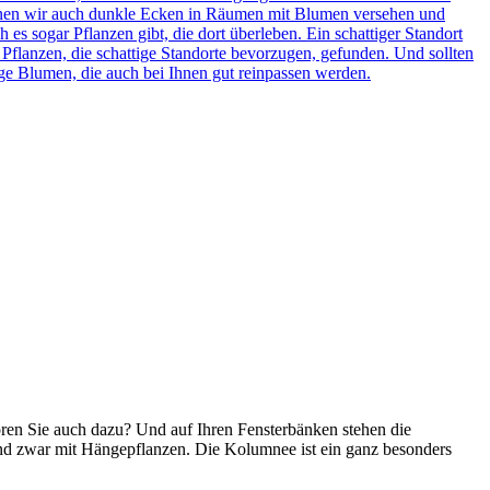
önnen wir auch dunkle Ecken in Räumen mit Blumen versehen und
es sogar Pflanzen gibt, die dort überleben. Ein schattiger Standort
Pflanzen, die schattige Standorte bevorzugen, gefunden. Und sollten
ige Blumen, die auch bei Ihnen gut reinpassen werden.
ören Sie auch dazu? Und auf Ihren Fensterbänken stehen die
nd zwar mit Hängepflanzen. Die Kolumnee ist ein ganz besonders