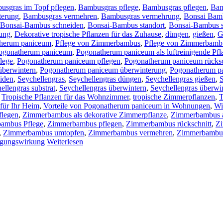
usgras im Topf pflegen
,
Bambusgras pflege
,
Bambusgras pflegen
,
Bam
terung
,
Bambusgras vermehren
,
Bambusgras vermehrung
,
Bonsai Bam
Bonsai-Bambus schneiden
,
Bonsai-Bambus standort
,
Bonsai-Bambus s
ung
,
Dekorative tropische Pflanzen für das Zuhause
,
düngen
,
gießen
,
G
therum paniceum
,
Pflege von Zimmerbambus
,
Pflege von Zimmerbambu
ogonatherum paniceum
,
Pogonatherum paniceum als luftreinigende Pfl
lege
,
Pogonatherum paniceum pflegen
,
Pogonatherum paniceum rücksc
überwintern
,
Pogonatherum paniceum überwinterung
,
Pogonatherum p
iden
,
Seychellengras
,
Seychellengras düngen
,
Seychellengras gießen
,
S
ellengras substrat
,
Seychellengras überwintern
,
Seychellengras überwi
,
Tropische Pflanzen für das Wohnzimmer
,
tropische Zimmerpflanzen
,
T
für Ihr Heim
,
Vorteile von Pogonatherum paniceum in Wohnungen
,
Wi
flegen
,
Zimmerbambus als dekorative Zimmerpflanze
,
Zimmerbambus al
ambus Pflege
,
Zimmerbambus pflegen
,
Zimmerbambus rückschnitt
,
Z
,
Zimmerbambus umtopfen
,
Zimmerbambus vermehren
,
Zimmerbambu
igungswirkung
Weiterlesen