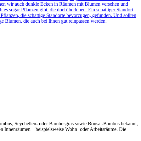
önnen wir auch dunkle Ecken in Räumen mit Blumen versehen und
es sogar Pflanzen gibt, die dort überleben. Ein schattiger Standort
Pflanzen, die schattige Standorte bevorzugen, gefunden. Und sollten
ige Blumen, die auch bei Ihnen gut reinpassen werden.
ambus, Seychellen- oder Bambusgras sowie Bonsai-Bambus bekannt,
enen Innenräumen – beispielsweise Wohn- oder Arbeitsräume. Die