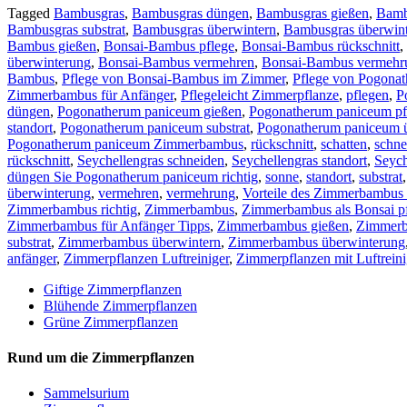
Tagged
Bambusgras
,
Bambusgras düngen
,
Bambusgras gießen
,
Bamb
Bambusgras substrat
,
Bambusgras überwintern
,
Bambusgras überwin
Bambus gießen
,
Bonsai-Bambus pflege
,
Bonsai-Bambus rückschnitt
,
überwinterung
,
Bonsai-Bambus vermehren
,
Bonsai-Bambus vermehr
Bambus
,
Pflege von Bonsai-Bambus im Zimmer
,
Pflege von Pogona
Zimmerbambus für Anfänger
,
Pflegeleicht Zimmerpflanze
,
pflegen
,
P
düngen
,
Pogonatherum paniceum gießen
,
Pogonatherum paniceum pf
standort
,
Pogonatherum paniceum substrat
,
Pogonatherum paniceum 
Pogonatherum paniceum Zimmerbambus
,
rückschnitt
,
schatten
,
schne
rückschnitt
,
Seychellengras schneiden
,
Seychellengras standort
,
Seych
düngen Sie Pogonatherum paniceum richtig
,
sonne
,
standort
,
substrat
überwinterung
,
vermehren
,
vermehrung
,
Vorteile des Zimmerbambus 
Zimmerbambus richtig
,
Zimmerbambus
,
Zimmerbambus als Bonsai p
Zimmerbambus für Anfänger Tipps
,
Zimmerbambus gießen
,
Zimmerb
substrat
,
Zimmerbambus überwintern
,
Zimmerbambus überwinterung
anfänger
,
Zimmerpflanzen Luftreiniger
,
Zimmerpflanzen mit Luftrein
Giftige Zimmerpflanzen
Blühende Zimmerpflanzen
Grüne Zimmerpflanzen
Rund um die Zimmerpflanzen
Sam­mel­su­ri­um