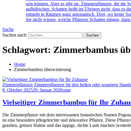
sein können. Aber es gibt sie. Zimmerpflanzen, die di
aufhübschen. Schatten heißt im Übrigen nicht, dass es du
entsteht in Räumen ganz automatisch. Dort, wo keine Son
Sie nicht wissen, welche Pflanzen Schatten mögen, dann 
Suche
Suchen nach:
Schlagwort:
Zimmerbambus üb
Home
Zimmerbambus überwinterung
Zimmerpflanzen
Zimmerpflanzen für den hellen oder sonnigen Stando
8. Oktober 2025
29. Januar 2026
cane
Vielseitiger Zimmerbambus für Ihr Zuhau
Die Zimmerpflanze mit dem interessanten botanischen Namen Pogon
ist eine besonders pflegeleichte und dekorative Pflanze. Diese Pfla
grazilen, grünen Halme und das üppige, dichte Laub machen |weiterl