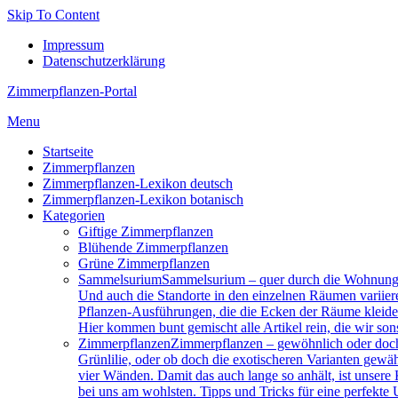
Skip To Content
Impressum
Datenschutzerklärung
Zimmerpflanzen-Portal
Menu
Startseite
Zimmerpflanzen
Zimmerpflanzen-Lexikon deutsch
Zimmerpflanzen-Lexikon botanisch
Kategorien
Giftige Zimmerpflanzen
Blühende Zimmerpflanzen
Grüne Zimmerpflanzen
Sam­mel­su­ri­um
Sammelsurium – quer durch die Wohnung 
Und auch die Standorte in den einzelnen Räumen variier
Pflanzen-Ausführungen, die die Ecken der Räume kleiden.
Hier kommen bunt gemischt alle Artikel rein, die wir son
Zimmerpflanzen
Zimmerpflanzen – gewöhnlich oder doch 
Grünlilie, oder ob doch die exotischeren Varianten gewä
vier Wänden. Damit das auch lange so anhält, ist unsere
bei uns am wohlsten. Tipps und Tricks für eine perfekt