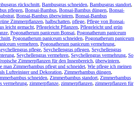
busgras rückschnitt
,
Bambusgras schneiden
,
Bambusgras standort
,
bus pflegen
,
Bonsai-Bambus
,
Bonsai-Bambus düngen
,
Bonsai-
ubstrat
,
Bonsai-Bambus überwintern
,
Bonsai-Bambus
rüne Zimmerpflanzen
,
halbschatten
,
pflege
,
Pflege von Bonsai-
s leicht gemacht
,
Pflegeleicht Pflanzen
,
Pflegeleicht und grün
anze
,
Pogonatherum paniceum Bonsai
,
Pogonatherum paniceum
hnitt
,
Pogonatherum paniceum schneiden
,
Pogonatherum paniceum
aniceum vermehren
,
Pogonatherum paniceum vermehrung
,
eychellengras pflege
,
Seychellengras pflegen
,
Seychellengras
nterung
,
Seychellengras vermehren
,
Seychellengras vermehrung
,
So
ropische Zimmerpflanzen für den Innenbereich
,
überwintern
,
e man Zimmerbambus pflegt und schneidet
,
Wie pflege ich meinen
s Luftreiniger und Dekoration
,
Zimmerbambus düngen
,
immerbambus schneiden
,
Zimmerbambus standort
,
Zimmerbambus
s vermehrung
,
zimmerpflanze
,
zimmerpflanzen
,
zimmerpflanzen für