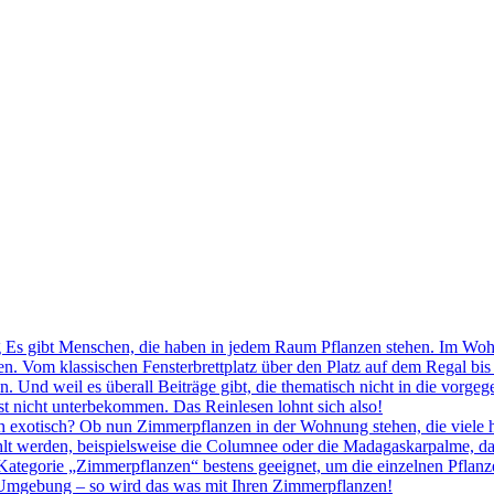
Es gibt Menschen, die haben in jedem Raum Pflanzen stehen. Im Woh
en. Vom klassischen Fensterbrettplatz über den Platz auf dem Regal bi
 Und weil es überall Beiträge gibt, die thematisch nicht in die vorg
st nicht unterbekommen. Das Reinlesen lohnt sich also!
exotisch? Ob nun Zimmerpflanzen in der Wohnung stehen, die viele ha
hlt werden, beispielsweise die Columnee oder die Madagaskarpalme, da
 Kategorie „Zimmerpflanzen“ bestens geeignet, um die einzelnen Pflanze
e Umgebung – so wird das was mit Ihren Zimmerpflanzen!