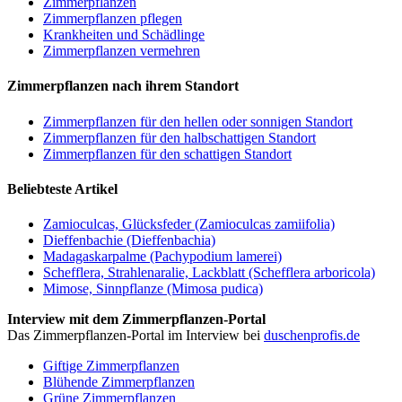
Zimmerpflanzen
Zimmerpflanzen pflegen
Krankheiten und Schädlinge
Zimmerpflanzen vermehren
Zimmerpflanzen nach ihrem Standort
Zimmerpflanzen für den hellen oder sonnigen Standort
Zimmerpflanzen für den halbschattigen Standort
Zimmerpflanzen für den schattigen Standort
Beliebteste Artikel
Zamioculcas, Glücksfeder (Zamioculcas zamiifolia)
Dieffenbachie (Dieffenbachia)
Madagaskarpalme (Pachypodium lamerei)
Schefflera, Strahlenaralie, Lackblatt (Schefflera arboricola)
Mimose, Sinnpflanze (Mimosa pudica)
Interview mit dem Zimmerpflanzen-Portal
Das Zimmerpflanzen-Portal im Interview bei
duschenprofis.de
Giftige Zimmerpflanzen
Blühende Zimmerpflanzen
Grüne Zimmerpflanzen