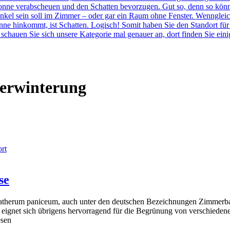
e Sonne verabscheuen und den Schatten bevorzugen. Gut so, denn so k
nkel sein soll im Zimmer – oder gar ein Raum ohne Fenster. Wenngleich 
ne hinkommt, ist Schatten. Logisch! Somit haben Sie den Standort für 
schauen Sie sich unsere Kategorie mal genauer an, dort finden Sie ein
erwinterung
rt
se
atherum paniceum, auch unter den deutschen Bezeichnungen Zimmerb
nze eignet sich übrigens hervorragend für die Begrünung von verschied
esen