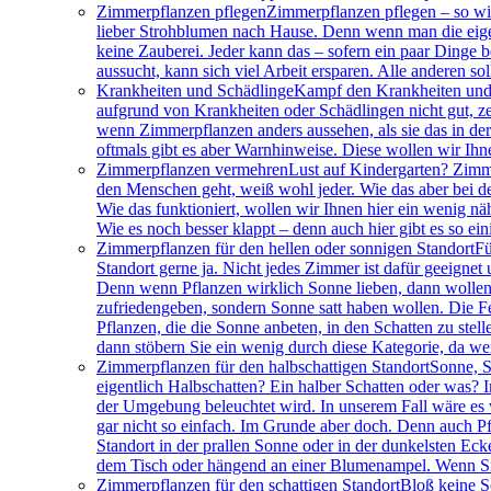
Zimmerpflanzen pflegen
Zimmerpflanzen pflegen – so wir
lieber Strohblumen nach Hause. Denn wenn man die eigen
keine Zauberei. Jeder kann das – sofern ein paar Dinge 
aussucht, kann sich viel Arbeit ersparen. Alle anderen so
Krankheiten und Schädlinge
Kampf den Krankheiten und 
aufgrund von Krankheiten oder Schädlingen nicht gut, ze
wenn Zimmerpflanzen anders aussehen, als sie das in der
oftmals gibt es aber Warnhinweise. Diese wollen wir Ihn
Zimmerpflanzen vermehren
Lust auf Kindergarten? Zimm
den Menschen geht, weiß wohl jeder. Wie das aber bei de
Wie das funktioniert, wollen wir Ihnen hier ein wenig nä
Wie es noch besser klappt – denn auch hier gibt es so ei
Zimmerpflanzen für den hellen oder sonnigen Standort
Fü
Standort gerne ja. Nicht jedes Zimmer ist dafür geeigne
Denn wenn Pflanzen wirklich Sonne lieben, dann wollen s
zufriedengeben, sondern Sonne satt haben wollen. Die Fen
Pflanzen, die die Sonne anbeten, in den Schatten zu ste
dann stöbern Sie ein wenig durch diese Kategorie, da wer
Zimmerpflanzen für den halbschattigen Standort
Sonne, S
eigentlich Halbschatten? Ein halber Schatten oder was? I
der Umgebung beleuchtet wird. In unserem Fall wäre es wo
gar nicht so einfach. Im Grunde aber doch. Denn auch Pf
Standort in der prallen Sonne oder in der dunkelsten Ec
dem Tisch oder hängend an einer Blumenampel. Wenn Sie 
Zimmerpflanzen für den schattigen Standort
Bloß keine S