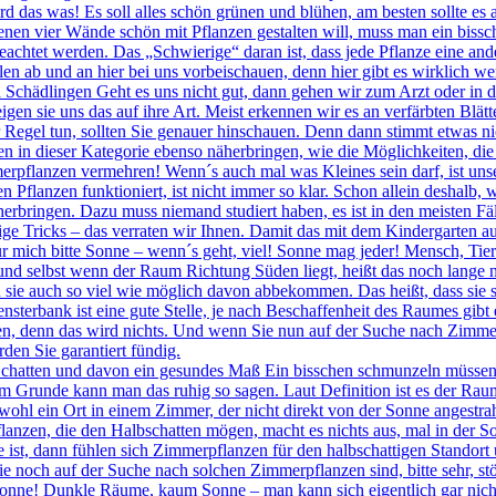
d das was! Es soll alles schön grünen und blühen, am besten sollte es
en vier Wände schön mit Pflanzen gestalten will, muss man ein bissch
beachtet werden. Das „Schwierige“ daran ist, dass jede Pflanze eine a
llen ab und an hier bei uns vorbeischauen, denn hier gibt es wirklich w
Schädlingen Geht es uns nicht gut, dann gehen wir zum Arzt oder in d
igen sie uns das auf ihre Art. Meist erkennen wir es an verfärbten Blä
 Regel tun, sollten Sie genauer hinschauen. Denn dann stimmt etwas n
en in dieser Kategorie ebenso näherbringen, wie die Möglichkeiten, die
erpflanzen vermehren! Wenn´s auch mal was Kleines sein darf, ist uns
n Pflanzen funktioniert, ist nicht immer so klar. Schon allein deshalb
herbringen. Dazu muss niemand studiert haben, es ist in den meisten Fä
nige Tricks – das verraten wir Ihnen. Damit das mit dem Kindergarten 
r mich bitte Sonne – wenn´s geht, viel! Sonne mag jeder! Mensch, Tie
t und selbst wenn der Raum Richtung Süden liegt, heißt das noch lange 
ie auch so viel wie möglich davon abbekommen. Das heißt, dass sie si
sterbank ist eine gute Stelle, je nach Beschaffenheit des Raumes gibt 
llen, denn das wird nichts. Und wenn Sie nun auf der Suche nach Zimm
den Sie garantiert fündig.
chatten und davon ein gesundes Maß Ein bisschen schmunzeln müssen 
m Grunde kann man das ruhig so sagen. Laut Definition ist es der Raum
hl ein Ort in einem Zimmer, der nicht direkt von der Sonne angestrahlt
lanzen, die den Halbschatten mögen, macht es nichts aus, mal in der S
ke ist, dann fühlen sich Zimmerpflanzen für den halbschattigen Stando
noch auf der Suche nach solchen Zimmerpflanzen sind, bitte sehr, stö
onne! Dunkle Räume, kaum Sonne – man kann sich eigentlich gar nicht