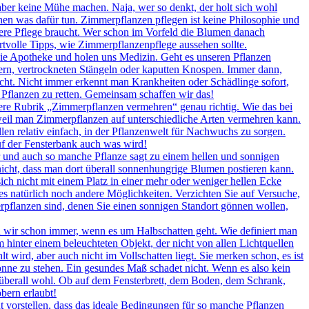
 aber keine Mühe machen. Naja, wer so denkt, der holt sich wohl
en was dafür tun. Zimmerpflanzen pflegen ist keine Philosophie und
ndere Pflege braucht. Wer schon im Vorfeld die Blumen danach
ertvolle Tipps, wie Zimmerpflanzenpflege aussehen sollte.
ie Apotheke und holen uns Medizin. Geht es unseren Pflanzen
ttern, vertrockneten Stängeln oder kaputten Knospen. Immer dann,
icht. Nicht immer erkennt man Krankheiten oder Schädlinge sofort,
 Pflanzen zu retten. Gemeinsam schaffen wir das!
ere Rubrik „Zimmerpflanzen vermehren“ genau richtig. Wie das bei
, weil man Zimmerpflanzen auf unterschiedliche Arten vermehren kann.
llen relativ einfach, in der Pflanzenwelt für Nachwuchs zu sorgen.
auf der Fensterbank auch was wird!
r und auch so manche Pflanze sagt zu einem hellen und sonnigen
nicht, dass man dort überall sonnenhungrige Blumen postieren kann.
ch nicht mit einem Platz in einer mehr oder weniger hellen Ecke
es natürlich noch andere Möglichkeiten. Verzichten Sie auf Versuche,
erpflanzen sind, denen Sie einen sonnigen Standort gönnen wollen,
wir schon immer, wenn es um Halbschatten geht. Wie definiert man
 hinter einem beleuchteten Objekt, der nicht von allen Lichtquellen
 wird, aber auch nicht im Vollschatten liegt. Sie merken schon, es ist
onne zu stehen. Ein gesundes Maß schadet nicht. Wenn es also kein
rt überall wohl. Ob auf dem Fensterbrett, dem Boden, dem Schrank,
bern erlaubt!
 vorstellen, dass das ideale Bedingungen für so manche Pflanzen