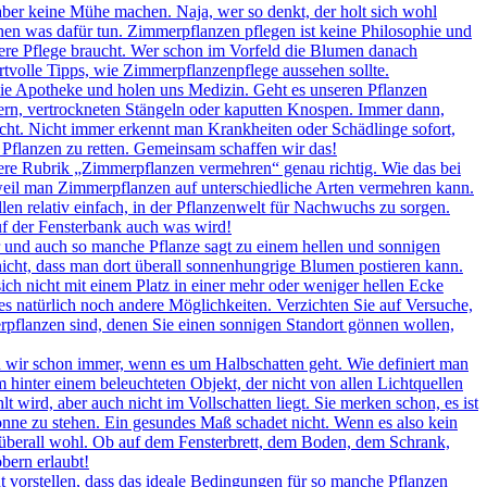
 aber keine Mühe machen. Naja, wer so denkt, der holt sich wohl
en was dafür tun. Zimmerpflanzen pflegen ist keine Philosophie und
ndere Pflege braucht. Wer schon im Vorfeld die Blumen danach
ertvolle Tipps, wie Zimmerpflanzenpflege aussehen sollte.
ie Apotheke und holen uns Medizin. Geht es unseren Pflanzen
ttern, vertrockneten Stängeln oder kaputten Knospen. Immer dann,
icht. Nicht immer erkennt man Krankheiten oder Schädlinge sofort,
 Pflanzen zu retten. Gemeinsam schaffen wir das!
ere Rubrik „Zimmerpflanzen vermehren“ genau richtig. Wie das bei
, weil man Zimmerpflanzen auf unterschiedliche Arten vermehren kann.
llen relativ einfach, in der Pflanzenwelt für Nachwuchs zu sorgen.
auf der Fensterbank auch was wird!
r und auch so manche Pflanze sagt zu einem hellen und sonnigen
nicht, dass man dort überall sonnenhungrige Blumen postieren kann.
ch nicht mit einem Platz in einer mehr oder weniger hellen Ecke
es natürlich noch andere Möglichkeiten. Verzichten Sie auf Versuche,
erpflanzen sind, denen Sie einen sonnigen Standort gönnen wollen,
wir schon immer, wenn es um Halbschatten geht. Wie definiert man
 hinter einem beleuchteten Objekt, der nicht von allen Lichtquellen
 wird, aber auch nicht im Vollschatten liegt. Sie merken schon, es ist
onne zu stehen. Ein gesundes Maß schadet nicht. Wenn es also kein
rt überall wohl. Ob auf dem Fensterbrett, dem Boden, dem Schrank,
bern erlaubt!
 vorstellen, dass das ideale Bedingungen für so manche Pflanzen