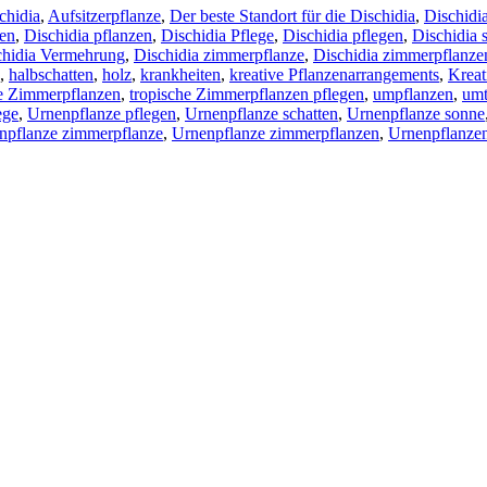
chidia
,
Aufsitzerpflanze
,
Der beste Standort für die Dischidia
,
Dischidi
ten
,
Dischidia pflanzen
,
Dischidia Pflege
,
Dischidia pflegen
,
Dischidia 
chidia Vermehrung
,
Dischidia zimmerpflanze
,
Dischidia zimmerpflanze
,
halbschatten
,
holz
,
krankheiten
,
kreative Pflanzenarrangements
,
Kreat
he Zimmerpflanzen
,
tropische Zimmerpflanzen pflegen
,
umpflanzen
,
umt
ege
,
Urnenpflanze pflegen
,
Urnenpflanze schatten
,
Urnenpflanze sonne
npflanze zimmerpflanze
,
Urnenpflanze zimmerpflanzen
,
Urnenpflanze