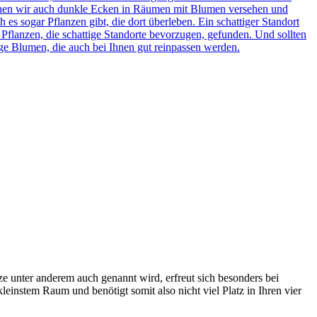
önnen wir auch dunkle Ecken in Räumen mit Blumen versehen und
es sogar Pflanzen gibt, die dort überleben. Ein schattiger Standort
Pflanzen, die schattige Standorte bevorzugen, gefunden. Und sollten
ige Blumen, die auch bei Ihnen gut reinpassen werden.
ze unter anderem auch genannt wird, erfreut sich besonders bei
kleinstem Raum und benötigt somit also nicht viel Platz in Ihren vier