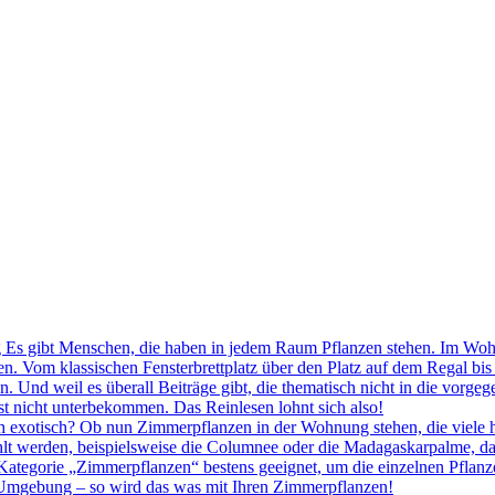
Es gibt Menschen, die haben in jedem Raum Pflanzen stehen. Im Woh
en. Vom klassischen Fensterbrettplatz über den Platz auf dem Regal bi
 Und weil es überall Beiträge gibt, die thematisch nicht in die vorg
st nicht unterbekommen. Das Reinlesen lohnt sich also!
exotisch? Ob nun Zimmerpflanzen in der Wohnung stehen, die viele ha
hlt werden, beispielsweise die Columnee oder die Madagaskarpalme, da
 Kategorie „Zimmerpflanzen“ bestens geeignet, um die einzelnen Pflanze
e Umgebung – so wird das was mit Ihren Zimmerpflanzen!