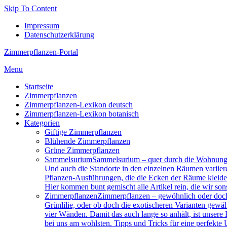
Skip To Content
Impressum
Datenschutzerklärung
Zimmerpflanzen-Portal
Menu
Startseite
Zimmerpflanzen
Zimmerpflanzen-Lexikon deutsch
Zimmerpflanzen-Lexikon botanisch
Kategorien
Giftige Zimmerpflanzen
Blühende Zimmerpflanzen
Grüne Zimmerpflanzen
Sam­mel­su­ri­um
Sammelsurium – quer durch die Wohnung 
Und auch die Standorte in den einzelnen Räumen variier
Pflanzen-Ausführungen, die die Ecken der Räume kleiden.
Hier kommen bunt gemischt alle Artikel rein, die wir son
Zimmerpflanzen
Zimmerpflanzen – gewöhnlich oder doch 
Grünlilie, oder ob doch die exotischeren Varianten gewä
vier Wänden. Damit das auch lange so anhält, ist unsere
bei uns am wohlsten. Tipps und Tricks für eine perfekt