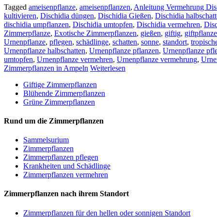
Tagged
ameisenpflanze
,
ameisenpflanzen
,
Anleitung Vermehrung Dis
kultivieren
,
Dischidia düngen
,
Dischidia Gießen
,
Dischidia halbschat
dischidia umpflanzen
,
Dischidia umtopfen
,
Dischidia vermehren
,
Dis
Zimmerpflanze
,
Exotische Zimmerpflanzen
,
gießen
,
giftig
,
giftpflanze
Urnenpflanze
,
pflegen
,
schädlinge
,
schatten
,
sonne
,
standort
,
tropisc
Urnenpflanze halbschatten
,
Urnenpflanze pflanzen
,
Urnenpflanze pfl
umtopfen
,
Urnenpflanze vermehren
,
Urnenpflanze vermehrung
,
Urne
Zimmerpflanzen in Ampeln
Weiterlesen
Giftige Zimmerpflanzen
Blühende Zimmerpflanzen
Grüne Zimmerpflanzen
Rund um die Zimmerpflanzen
Sam­mel­su­ri­um
Zimmerpflanzen
Zimmerpflanzen pflegen
Krankheiten und Schädlinge
Zimmerpflanzen vermehren
Zimmerpflanzen nach ihrem Standort
Zimmerpflanzen für den hellen oder sonnigen Standort