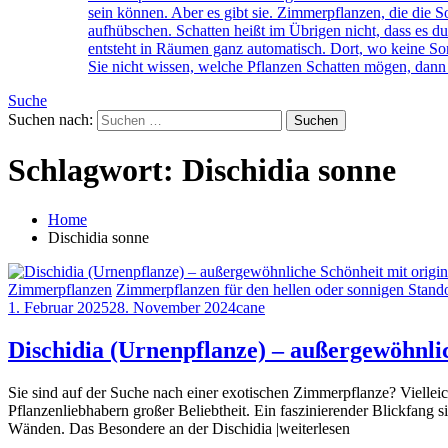
sein können. Aber es gibt sie. Zimmerpflanzen, die di
aufhübschen. Schatten heißt im Übrigen nicht, dass es du
entsteht in Räumen ganz automatisch. Dort, wo keine Son
Sie nicht wissen, welche Pflanzen Schatten mögen, dann 
Suche
Suchen nach:
Schlagwort:
Dischidia sonne
Home
Dischidia sonne
Zimmerpflanzen
Zimmerpflanzen für den hellen oder sonnigen Stando
1. Februar 2025
28. November 2024
cane
Dischidia (Urnenpflanze) – außergewöhnlic
Sie sind auf der Suche nach einer exotischen Zimmerpflanze? Vielleic
Pflanzenliebhabern großer Beliebtheit. Ein faszinierender Blickfang si
Wänden. Das Besondere an der Dischidia |weiterlesen