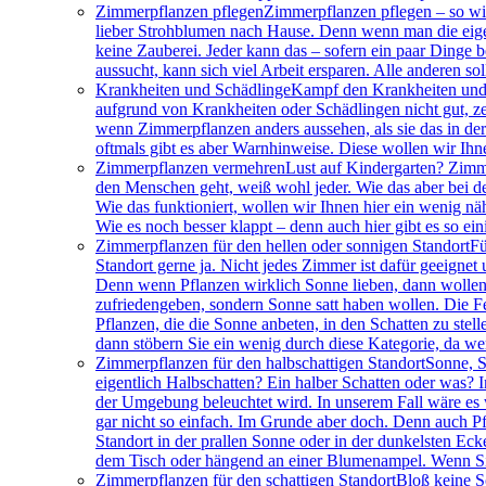
Zimmerpflanzen pflegen
Zimmerpflanzen pflegen – so wir
lieber Strohblumen nach Hause. Denn wenn man die eigen
keine Zauberei. Jeder kann das – sofern ein paar Dinge 
aussucht, kann sich viel Arbeit ersparen. Alle anderen so
Krankheiten und Schädlinge
Kampf den Krankheiten und 
aufgrund von Krankheiten oder Schädlingen nicht gut, ze
wenn Zimmerpflanzen anders aussehen, als sie das in der
oftmals gibt es aber Warnhinweise. Diese wollen wir Ihn
Zimmerpflanzen vermehren
Lust auf Kindergarten? Zimm
den Menschen geht, weiß wohl jeder. Wie das aber bei de
Wie das funktioniert, wollen wir Ihnen hier ein wenig nä
Wie es noch besser klappt – denn auch hier gibt es so ei
Zimmerpflanzen für den hellen oder sonnigen Standort
Fü
Standort gerne ja. Nicht jedes Zimmer ist dafür geeigne
Denn wenn Pflanzen wirklich Sonne lieben, dann wollen s
zufriedengeben, sondern Sonne satt haben wollen. Die Fen
Pflanzen, die die Sonne anbeten, in den Schatten zu ste
dann stöbern Sie ein wenig durch diese Kategorie, da wer
Zimmerpflanzen für den halbschattigen Standort
Sonne, S
eigentlich Halbschatten? Ein halber Schatten oder was? I
der Umgebung beleuchtet wird. In unserem Fall wäre es wo
gar nicht so einfach. Im Grunde aber doch. Denn auch Pf
Standort in der prallen Sonne oder in der dunkelsten Ec
dem Tisch oder hängend an einer Blumenampel. Wenn Sie 
Zimmerpflanzen für den schattigen Standort
Bloß keine S