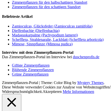
Zimmerpflanzen für den halbschattigen Standort
Zimmerpflanzen für den schattigen Standort
Beliebteste Artikel
Zamioculcas, Glücksfeder (Zamioculcas zamiifolia)
Dieffenbachie (Dieffenbachia)
Madagaskarpalme (Pachypodium lamerei)
Schefflera, Strahlenaralie, Lackblatt (Schefflera arboricola)
Mimose, Sinnpflanze (Mimosa pudica)
Interview mit dem Zimmerpflanzen-Portal
Das Zimmerpflanzen-Portal im Interview bei
duschenprofis.de
Giftige Zimmerpflanzen
Blühende Zimmerpflanzen
Grüne Zimmerpflanzen
Zimmerpflanzen-Portal
|
Theme: Color Blog by
Mystery Themes
.
Diese Website verwendet Cookies zur Analyse von Websitezugriffen
Widerspruchsmöglichkeit.
Akzeptieren
Mehr Informationen