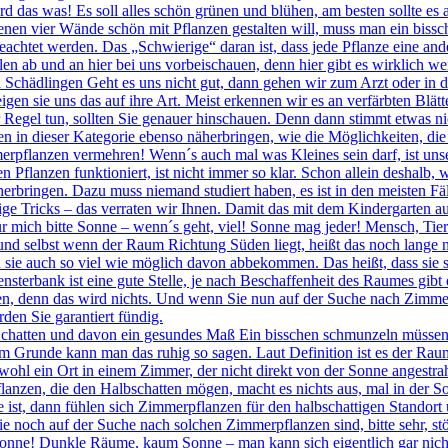
d das was! Es soll alles schön grünen und blühen, am besten sollte es
en vier Wände schön mit Pflanzen gestalten will, muss man ein bissch
beachtet werden. Das „Schwierige“ daran ist, dass jede Pflanze eine a
llen ab und an hier bei uns vorbeischauen, denn hier gibt es wirklich w
Schädlingen Geht es uns nicht gut, dann gehen wir zum Arzt oder in d
igen sie uns das auf ihre Art. Meist erkennen wir es an verfärbten Blä
 Regel tun, sollten Sie genauer hinschauen. Denn dann stimmt etwas n
en in dieser Kategorie ebenso näherbringen, wie die Möglichkeiten, die
erpflanzen vermehren! Wenn´s auch mal was Kleines sein darf, ist uns
n Pflanzen funktioniert, ist nicht immer so klar. Schon allein deshalb
herbringen. Dazu muss niemand studiert haben, es ist in den meisten Fä
nige Tricks – das verraten wir Ihnen. Damit das mit dem Kindergarten 
r mich bitte Sonne – wenn´s geht, viel! Sonne mag jeder! Mensch, Tie
t und selbst wenn der Raum Richtung Süden liegt, heißt das noch lange 
ie auch so viel wie möglich davon abbekommen. Das heißt, dass sie si
sterbank ist eine gute Stelle, je nach Beschaffenheit des Raumes gibt 
llen, denn das wird nichts. Und wenn Sie nun auf der Suche nach Zimm
den Sie garantiert fündig.
chatten und davon ein gesundes Maß Ein bisschen schmunzeln müssen 
m Grunde kann man das ruhig so sagen. Laut Definition ist es der Raum
hl ein Ort in einem Zimmer, der nicht direkt von der Sonne angestrahlt
lanzen, die den Halbschatten mögen, macht es nichts aus, mal in der S
ke ist, dann fühlen sich Zimmerpflanzen für den halbschattigen Stando
noch auf der Suche nach solchen Zimmerpflanzen sind, bitte sehr, stö
onne! Dunkle Räume, kaum Sonne – man kann sich eigentlich gar nicht