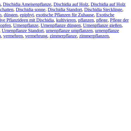
a
,
Dischidia Ameisenpflanze
,
Dischidia auf Holz
,
Dischidia auf Holz
schatten
,
Dischidia sonne
,
Dischidia Standort
,
Dischidia Stecklinge
,
n
,
düngen
,
epiphyt
,
exotische Pflanzen für Zuhause
,
Exotische
ive Pflanzideen mit Dischidia
,
kultivieren
,
pflanzen
,
pflege
,
Pflege der
opfen
,
Urnenpflanze
,
Urnenpflanze düngen
,
Urnenpflanze gießen
,
,
Urnenpflanze Standort
,
urnenpflanze umpflanzen
,
urnenpflanze
n
,
vermehren
,
vermehrung
,
zimmerpflanze
,
zimmerpflanzen
,