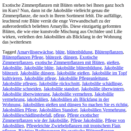
Exotische Zimmerpflanzen mit Blüten stehen bei Ihnen ganz hoch
im Kurs? Nun, dann ist die Jakobslilie vielleicht genau die
Zimmerpflanze, die noch in Ihrem Sortiment fehlt. Die auffällige,
leuchtend rote Blüte verrät die enge Verwandtschaft zu der
außerordentlich beliebten Amaryllis. Diese einzigartig geformten
Blüten, die wie eine kunstvolle Mischung aus Orchidee und Lilie
wirken, verleihen den Jakobslilien als Blickfang in der Wohnung
das |weiterlesen
Tagged
Amaryllisgewächse
,
blüte
,
blütenbildung
,
Blütenpflanzen
,
Blütenpflanzen Pflege
,
blütezeit
,
düngen
,
Exotische
Zimmerpflanzen
,
exotische Zimmerpflanzen mit Blüten
,
gießen
,
Jakobslilie
,
Jakobslilie blüte
,
Jakobslilie blütenbildung
,
Jakobslilie
blütezeit
,
Jakobslilie düngen
,
Jakobslilie gießen
,
Jakobslilie im Topf
kultivieren
,
Jakobslilie pflege
,
Jakobslilie Pflegeanleitung
,
Jakobslilie pflegen
,
Jakobslilie rückschnitt
,
Jakobslilie schädlinge
,
Jakobslilie schneiden
,
Jakobslilie standort
,
Jakobslilie überwintern
,
Jakobslilie überwinterung
,
Jakobslilie vermehren
,
Jakobslilie
vermehrung
,
jakobslilien
,
Jakobslilien als Blickfang in der
Wohnung
,
Jakobslilien gießen und düngen So machen Sie es richtig
,
Jakobslilien Pflege
,
Jakobslilien Standort
,
Jakobslilien Vermehrung
,
Jakobslilieschädlingsbefall
,
pflege
,
Pflege exotischer
Zimmerpflanzen wie der Jakobslilie
,
Pflege Jakobslilie
,
Pflege von
Jakobslilien
,
Pflegeleichte Zwiebelpflanzen mit tropischem Flair
,
pflegen
,
Richtige Bedingungen für exotische Blütenpflanzen
,