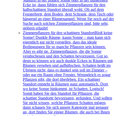
Standort in der prallen Sonne oder in der dunkelsten
Ecke ist, dann fühlen sich Zimmerpflanzen für den
halbschattigen Standort überall wohl. Ob auf dem
Fensterbrett, dem Boden, dem Schrank, dem Tisch oder
hängend an einer Blumenampel. Wenn Sie noch auf der
Suche nach solchen Zimmerpflanzen sind, bitte sehr,
stöbern erlaubt!
Zimmerpflanzen für den schattigen Standort
Bloß keine
Sonne! Dunkle Räume, kaum Sonne – man kann sich
eigentlich gar nicht vorstellen, dass das ideale
Bedingungen für so manche Pflanzen sein können.
Aber es gibt sie. Zimmerpflanzen, die die Sonne
verabscheuen und den Schatten bevorzugen. Gut so,
denn so können wir auch dunkle Ecken in Räumen mit
Blumen versehen und aufhübschen. Schatten heißt im
Übrigen nicht, dass es dunkel sein soll im Zimmer –
oder gar ein Raum ohne Fenster. Wenngleich es sogar
Pflanzen gibt, die dort überleben. Ein schattiger
Standort entsteht in Räumen ganz automatisch. Dort,
wo keine Sonne hinkommt, ist Schatten. Logisch!
Somit haben Sie den Standort für Pflanzen, die
schattige Standorte bevorzugen, gefunden. Und sollten
Sie nicht wissen, welche Pflanzen Schatten mögen,
dann schauen Sie sich unsere Kategorie mal genauer
an, dort finden Sie einige Blumen, die auch bei Ihnen