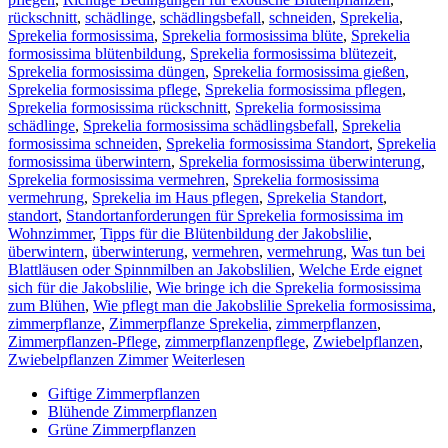
rückschnitt
,
schädlinge
,
schädlingsbefall
,
schneiden
,
Sprekelia
,
Sprekelia formosissima
,
Sprekelia formosissima blüte
,
Sprekelia
formosissima blütenbildung
,
Sprekelia formosissima blütezeit
,
Sprekelia formosissima düngen
,
Sprekelia formosissima gießen
,
Sprekelia formosissima pflege
,
Sprekelia formosissima pflegen
,
Sprekelia formosissima rückschnitt
,
Sprekelia formosissima
schädlinge
,
Sprekelia formosissima schädlingsbefall
,
Sprekelia
formosissima schneiden
,
Sprekelia formosissima Standort
,
Sprekelia
formosissima überwintern
,
Sprekelia formosissima überwinterung
,
Sprekelia formosissima vermehren
,
Sprekelia formosissima
vermehrung
,
Sprekelia im Haus pflegen
,
Sprekelia Standort
,
standort
,
Standortanforderungen für Sprekelia formosissima im
Wohnzimmer
,
Tipps für die Blütenbildung der Jakobslilie
,
überwintern
,
überwinterung
,
vermehren
,
vermehrung
,
Was tun bei
Blattläusen oder Spinnmilben an Jakobslilien
,
Welche Erde eignet
sich für die Jakobslilie
,
Wie bringe ich die Sprekelia formosissima
zum Blühen
,
Wie pflegt man die Jakobslilie Sprekelia formosissima
,
zimmerpflanze
,
Zimmerpflanze Sprekelia
,
zimmerpflanzen
,
Zimmerpflanzen-Pflege
,
zimmerpflanzenpflege
,
Zwiebelpflanzen
,
Zwiebelpflanzen Zimmer
Weiterlesen
Giftige Zimmerpflanzen
Blühende Zimmerpflanzen
Grüne Zimmerpflanzen