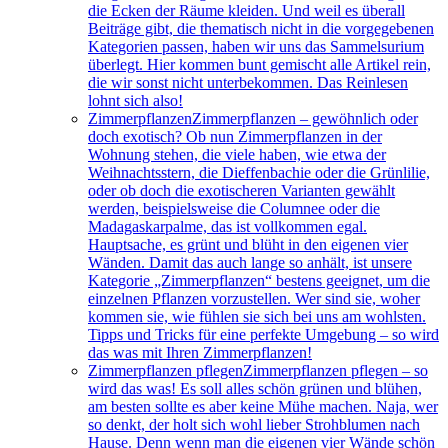
die Ecken der Räume kleiden. Und weil es überall
Beiträge gibt, die thematisch nicht in die vorgegebenen
Kategorien passen, haben wir uns das Sammelsurium
überlegt. Hier kommen bunt gemischt alle Artikel rein,
die wir sonst nicht unterbekommen. Das Reinlesen
lohnt sich also!
Zimmerpflanzen
Zimmerpflanzen – gewöhnlich oder
doch exotisch? Ob nun Zimmerpflanzen in der
Wohnung stehen, die viele haben, wie etwa der
Weihnachtsstern, die Dieffenbachie oder die Grünlilie,
oder ob doch die exotischeren Varianten gewählt
werden, beispielsweise die Columnee oder die
Madagaskarpalme, das ist vollkommen egal.
Hauptsache, es grünt und blüht in den eigenen vier
Wänden. Damit das auch lange so anhält, ist unsere
Kategorie „Zimmerpflanzen“ bestens geeignet, um die
einzelnen Pflanzen vorzustellen. Wer sind sie, woher
kommen sie, wie fühlen sie sich bei uns am wohlsten.
Tipps und Tricks für eine perfekte Umgebung – so wird
das was mit Ihren Zimmerpflanzen!
Zimmerpflanzen pflegen
Zimmerpflanzen pflegen – so
wird das was! Es soll alles schön grünen und blühen,
am besten sollte es aber keine Mühe machen. Naja, wer
so denkt, der holt sich wohl lieber Strohblumen nach
Hause. Denn wenn man die eigenen vier Wände schön