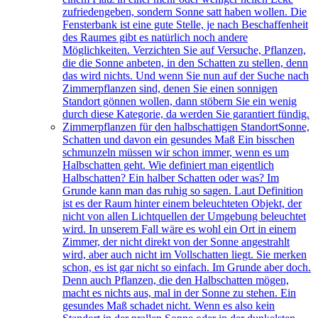
zufriedengeben, sondern Sonne satt haben wollen. Die
Fensterbank ist eine gute Stelle, je nach Beschaffenheit
des Raumes gibt es natürlich noch andere
Möglichkeiten. Verzichten Sie auf Versuche, Pflanzen,
die die Sonne anbeten, in den Schatten zu stellen, denn
das wird nichts. Und wenn Sie nun auf der Suche nach
Zimmerpflanzen sind, denen Sie einen sonnigen
Standort gönnen wollen, dann stöbern Sie ein wenig
durch diese Kategorie, da werden Sie garantiert fündig.
Zimmerpflanzen für den halbschattigen Standort
Sonne,
Schatten und davon ein gesundes Maß Ein bisschen
schmunzeln müssen wir schon immer, wenn es um
Halbschatten geht. Wie definiert man eigentlich
Halbschatten? Ein halber Schatten oder was? Im
Grunde kann man das ruhig so sagen. Laut Definition
ist es der Raum hinter einem beleuchteten Objekt, der
nicht von allen Lichtquellen der Umgebung beleuchtet
wird. In unserem Fall wäre es wohl ein Ort in einem
Zimmer, der nicht direkt von der Sonne angestrahlt
wird, aber auch nicht im Vollschatten liegt. Sie merken
schon, es ist gar nicht so einfach. Im Grunde aber doch.
Denn auch Pflanzen, die den Halbschatten mögen,
macht es nichts aus, mal in der Sonne zu stehen. Ein
gesundes Maß schadet nicht. Wenn es also kein