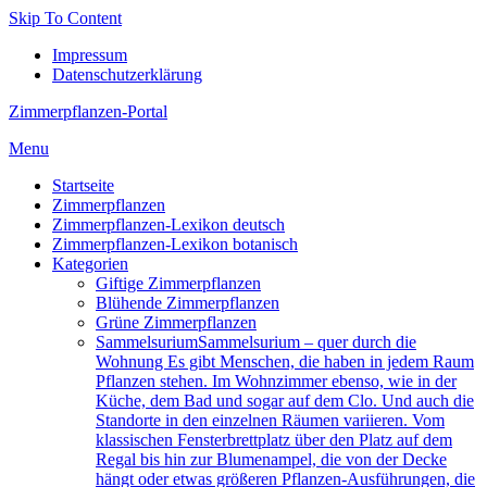
Skip To Content
Impressum
Datenschutzerklärung
Zimmerpflanzen-Portal
Menu
Startseite
Zimmerpflanzen
Zimmerpflanzen-Lexikon deutsch
Zimmerpflanzen-Lexikon botanisch
Kategorien
Giftige Zimmerpflanzen
Blühende Zimmerpflanzen
Grüne Zimmerpflanzen
Sam­mel­su­ri­um
Sammelsurium – quer durch die
Wohnung Es gibt Menschen, die haben in jedem Raum
Pflanzen stehen. Im Wohnzimmer ebenso, wie in der
Küche, dem Bad und sogar auf dem Clo. Und auch die
Standorte in den einzelnen Räumen variieren. Vom
klassischen Fensterbrettplatz über den Platz auf dem
Regal bis hin zur Blumenampel, die von der Decke
hängt oder etwas größeren Pflanzen-Ausführungen, die