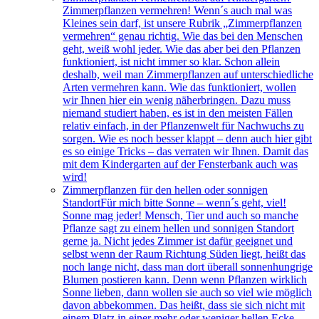
Zimmerpflanzen vermehren! Wenn´s auch mal was
Kleines sein darf, ist unsere Rubrik „Zimmerpflanzen
vermehren“ genau richtig. Wie das bei den Menschen
geht, weiß wohl jeder. Wie das aber bei den Pflanzen
funktioniert, ist nicht immer so klar. Schon allein
deshalb, weil man Zimmerpflanzen auf unterschiedliche
Arten vermehren kann. Wie das funktioniert, wollen
wir Ihnen hier ein wenig näherbringen. Dazu muss
niemand studiert haben, es ist in den meisten Fällen
relativ einfach, in der Pflanzenwelt für Nachwuchs zu
sorgen. Wie es noch besser klappt – denn auch hier gibt
es so einige Tricks – das verraten wir Ihnen. Damit das
mit dem Kindergarten auf der Fensterbank auch was
wird!
Zimmerpflanzen für den hellen oder sonnigen
Standort
Für mich bitte Sonne – wenn´s geht, viel!
Sonne mag jeder! Mensch, Tier und auch so manche
Pflanze sagt zu einem hellen und sonnigen Standort
gerne ja. Nicht jedes Zimmer ist dafür geeignet und
selbst wenn der Raum Richtung Süden liegt, heißt das
noch lange nicht, dass man dort überall sonnenhungrige
Blumen postieren kann. Denn wenn Pflanzen wirklich
Sonne lieben, dann wollen sie auch so viel wie möglich
davon abbekommen. Das heißt, dass sie sich nicht mit
einem Platz in einer mehr oder weniger hellen Ecke