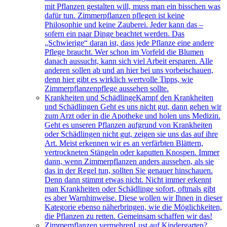
mit Pflanzen gestalten will, muss man ein bisschen was
dafür tun. Zimmerpflanzen pflegen ist keine
Philosophie und keine Zauberei. Jeder kann das –
sofern ein paar Dinge beachtet werden. Das
„Schwierige“ daran ist, dass jede Pflanze eine andere
Pflege braucht. Wer schon im Vorfeld die Blumen
danach aussucht, kann sich viel Arbeit ersparen. Alle
anderen sollen ab und an hier bei uns vorbeischauen,
denn hier gibt es wirklich wertvolle Tipps, wie
Zimmerpflanzenpflege aussehen sollte.
Krankheiten und Schädlinge
Kampf den Krankheiten
und Schädlingen Geht es uns nicht gut, dann gehen wir
zum Arzt oder in die Apotheke und holen uns Medizin.
Geht es unseren Pflanzen aufgrund von Krankheiten
oder Schädlingen nicht gut, zeigen sie uns das auf ihre
Art. Meist erkennen wir es an verfärbten Blättern,
vertrockneten Stängeln oder kaputten Knospen. Immer
dann, wenn Zimmerpflanzen anders aussehen, als sie
das in der Regel tun, sollten Sie genauer hinschauen.
Denn dann stimmt etwas nicht. Nicht immer erkennt
man Krankheiten oder Schädlinge sofort, oftmals gibt
es aber Warnhinweise. Diese wollen wir Ihnen in dieser
Kategorie ebenso näherbringen, wie die Möglichkeiten,
die Pflanzen zu retten. Gemeinsam schaffen wir das!
Zimmerpflanzen vermehren
Lust auf Kindergarten?