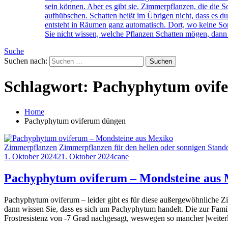
sein können. Aber es gibt sie. Zimmerpflanzen, die di
aufhübschen. Schatten heißt im Übrigen nicht, dass es du
entsteht in Räumen ganz automatisch. Dort, wo keine Son
Sie nicht wissen, welche Pflanzen Schatten mögen, dann 
Suche
Suchen nach:
Schlagwort:
Pachyphytum ovif
Home
Pachyphytum oviferum düngen
Zimmerpflanzen
Zimmerpflanzen für den hellen oder sonnigen Stando
1. Oktober 2024
21. Oktober 2024
cane
Pachyphytum oviferum – Mondsteine aus
Pachyphytum oviferum – leider gibt es für diese außergewöhnliche Z
dann wissen Sie, dass es sich um Pachyphytum handelt. Die zur Fami
Frostresistenz von -7 Grad nachgesagt, weswegen so mancher |weiter