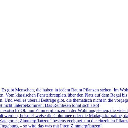
Es gibt Menschen, die haben in jedem Raum Pflanzen stehen. Im Woh
en. Vom klassischen Fensterbrettplatz über den Platz auf dem Regal bi
 Und weil es überall Beiträge gibt, die thematisch nicht in die vorg
st nicht unterbekommen. Das Reinlesen lohnt sich also!
exotisch? Ob nun Zimmerpflanzen in der Wohnung stehen, die viele ha
hlt werden, beispielsweise die Columnee oder die Madagaskarpalme, da
 Kategorie „Zimmerpflanzen“ bestens geeignet, um die einzelnen Pflanze
e Umgebung – so wird das was mit Ihren Zimmerpflanzen!