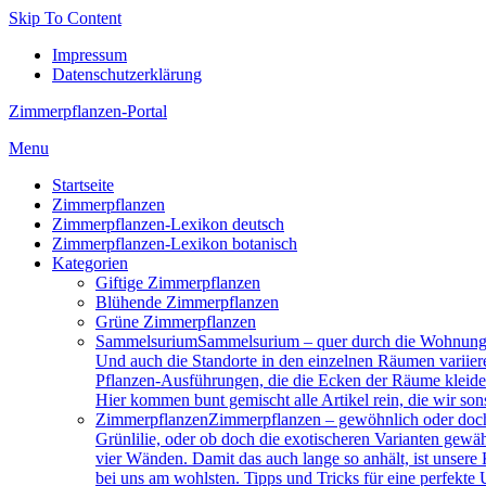
Skip To Content
Impressum
Datenschutzerklärung
Zimmerpflanzen-Portal
Menu
Startseite
Zimmerpflanzen
Zimmerpflanzen-Lexikon deutsch
Zimmerpflanzen-Lexikon botanisch
Kategorien
Giftige Zimmerpflanzen
Blühende Zimmerpflanzen
Grüne Zimmerpflanzen
Sam­mel­su­ri­um
Sammelsurium – quer durch die Wohnung 
Und auch die Standorte in den einzelnen Räumen variier
Pflanzen-Ausführungen, die die Ecken der Räume kleiden.
Hier kommen bunt gemischt alle Artikel rein, die wir son
Zimmerpflanzen
Zimmerpflanzen – gewöhnlich oder doch 
Grünlilie, oder ob doch die exotischeren Varianten gewä
vier Wänden. Damit das auch lange so anhält, ist unsere
bei uns am wohlsten. Tipps und Tricks für eine perfekt