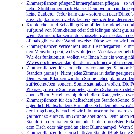
Zimmerpflanzen pflegen
Zimmerpflanzen pflegen – so wir
lieber Strohblumen nach Hause. Denn wenn man die eigen
keine Zauberei. Jeder kann das – sofern ein paar Dinge 
aussucht, kann sich viel Arbeit ersparen. Alle anderen so
Krankheiten und Schädlinge
Kampf den Krankheiten und 
aufgrund von Krankheiten oder Schädlingen nicht gut, ze
wenn Zimmerpflanzen anders aussehen, als sie das in der
oftmals gibt es aber Warnhinweise. Diese wollen wir Ihn
Zimmerpflanzen vermehren
Lust auf Kindergarten? Zimm
den Menschen geht, weiß wohl jeder. Wie das aber bei de
Wie das funktioniert, wollen wir Ihnen hier ein wenig nä
Wie es noch besser klappt – denn auch hier gibt es so ei
Zimmerpflanzen für den hellen oder sonnigen Standort
Fü
Standort gerne ja. Nicht jedes Zimmer ist dafür geeigne
Denn wenn Pflanzen wirklich Sonne lieben, dann wollen s
zufriedengeben, sondern Sonne satt haben wollen. Die Fen
Pflanzen, die die Sonne anbeten, in den Schatten zu ste
dann stöbern Sie ein wenig durch diese Kategorie, da wer
Zimmerpflanzen für den halbschattigen Standort
Sonne, S
eigentlich Halbschatten? Ein halber Schatten oder was? I
der Umgebung beleuchtet wird. In unserem Fall wäre es wo
gar nicht so einfach. Im Grunde aber doch. Denn auch Pf
Standort in der prallen Sonne oder in der dunkelsten Ec
dem Tisch oder hängend an einer Blumenampel. Wenn Sie 
Zimmerpflanzen für den schattigen Standort
Bloß keine S