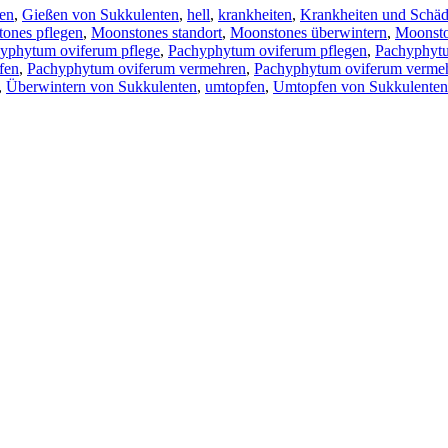
en
,
Gießen von Sukkulenten
,
hell
,
krankheiten
,
Krankheiten und Schä
ones pflegen
,
Moonstones standort
,
Moonstones überwintern
,
Moonsto
yphytum oviferum pflege
,
Pachyphytum oviferum pflegen
,
Pachyphytu
fen
,
Pachyphytum oviferum vermehren
,
Pachyphytum oviferum verme
,
Überwintern von Sukkulenten
,
umtopfen
,
Umtopfen von Sukkulenten