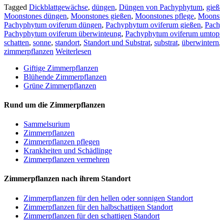
Tagged
Dickblattgewächse
,
düngen
,
Düngen von Pachyphytum
,
gieß
Moonstones düngen
,
Moonstones gießen
,
Moonstones pflege
,
Moonst
Pachyphytum oviferum düngen
,
Pachyphytum oviferum gießen
,
Pach
Pachyphytum oviferum überwinteung
,
Pachyphytum oviferum umtop
schatten
,
sonne
,
standort
,
Standort und Substrat
,
substrat
,
überwintern
zimmerpflanzen
Weiterlesen
Giftige Zimmerpflanzen
Blühende Zimmerpflanzen
Grüne Zimmerpflanzen
Rund um die Zimmerpflanzen
Sam­mel­su­ri­um
Zimmerpflanzen
Zimmerpflanzen pflegen
Krankheiten und Schädlinge
Zimmerpflanzen vermehren
Zimmerpflanzen nach ihrem Standort
Zimmerpflanzen für den hellen oder sonnigen Standort
Zimmerpflanzen für den halbschattigen Standort
Zimmerpflanzen für den schattigen Standort