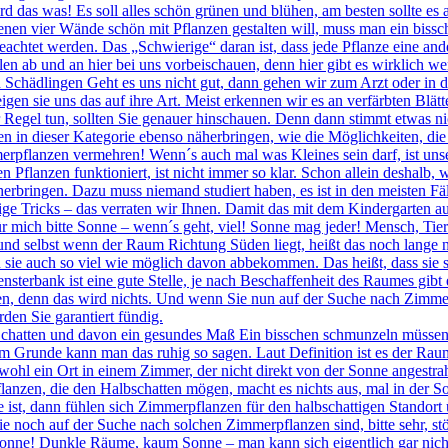
d das was! Es soll alles schön grünen und blühen, am besten sollte es
en vier Wände schön mit Pflanzen gestalten will, muss man ein bissch
beachtet werden. Das „Schwierige“ daran ist, dass jede Pflanze eine a
llen ab und an hier bei uns vorbeischauen, denn hier gibt es wirklich w
Schädlingen Geht es uns nicht gut, dann gehen wir zum Arzt oder in d
igen sie uns das auf ihre Art. Meist erkennen wir es an verfärbten Blä
 Regel tun, sollten Sie genauer hinschauen. Denn dann stimmt etwas n
en in dieser Kategorie ebenso näherbringen, wie die Möglichkeiten, die
erpflanzen vermehren! Wenn´s auch mal was Kleines sein darf, ist uns
n Pflanzen funktioniert, ist nicht immer so klar. Schon allein deshalb
herbringen. Dazu muss niemand studiert haben, es ist in den meisten Fä
nige Tricks – das verraten wir Ihnen. Damit das mit dem Kindergarten 
r mich bitte Sonne – wenn´s geht, viel! Sonne mag jeder! Mensch, Tie
t und selbst wenn der Raum Richtung Süden liegt, heißt das noch lange 
ie auch so viel wie möglich davon abbekommen. Das heißt, dass sie si
sterbank ist eine gute Stelle, je nach Beschaffenheit des Raumes gibt 
llen, denn das wird nichts. Und wenn Sie nun auf der Suche nach Zimm
den Sie garantiert fündig.
chatten und davon ein gesundes Maß Ein bisschen schmunzeln müssen 
m Grunde kann man das ruhig so sagen. Laut Definition ist es der Raum
hl ein Ort in einem Zimmer, der nicht direkt von der Sonne angestrahlt
lanzen, die den Halbschatten mögen, macht es nichts aus, mal in der S
ke ist, dann fühlen sich Zimmerpflanzen für den halbschattigen Stando
noch auf der Suche nach solchen Zimmerpflanzen sind, bitte sehr, stö
onne! Dunkle Räume, kaum Sonne – man kann sich eigentlich gar nicht