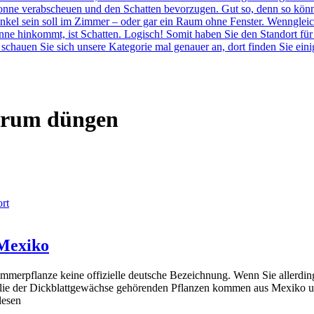
e Sonne verabscheuen und den Schatten bevorzugen. Gut so, denn so k
nkel sein soll im Zimmer – oder gar ein Raum ohne Fenster. Wenngleich 
ne hinkommt, ist Schatten. Logisch! Somit haben Sie den Standort für 
schauen Sie sich unsere Kategorie mal genauer an, dort finden Sie ein
erum düngen
rt
 Mexiko
immerpflanze keine offizielle deutsche Bezeichnung. Wenn Sie allerd
lie der Dickblattgewächse gehörenden Pflanzen kommen aus Mexiko und 
lesen