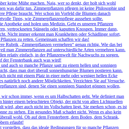
 aber keine Mühe machen. Naja, wer so denkt, der holt sich wohl
en was dafür tun. Zimmerpflanzen pflegen ist keine Philosophie und
ndere Pflege braucht. Wer schon im Vorfeld die Blumen danach
ertvolle Tipps, wie Zimmerpflanzenpflege aussehen sollte.
ie Apotheke und holen uns Medizin. Geht es unseren Pflanzen
ttern, vertrockneten Stängeln oder kaputten Knospen. Immer dann,
icht. Nicht immer erkennt man Krankheiten oder Schädlinge sofort,
 Pflanzen zu retten. Gemeinsam schaffen wir das!
ere Rubrik „Zimmerpflanzen vermehren“ genau richtig. Wie das bei
, weil man Zimmerpflanzen auf unterschiedliche Arten vermehren kann.
llen relativ einfach, in der Pflanzenwelt für Nachwuchs zu sorgen.
auf der Fensterbank auch was wird!
r und auch so manche Pflanze sagt zu einem hellen und sonnigen
nicht, dass man dort überall sonnenhungrige Blumen postieren kann.
ch nicht mit einem Platz in einer mehr oder weniger hellen Ecke
es natürlich noch andere Möglichkeiten. Verzichten Sie auf Versuche,
erpflanzen sind, denen Sie einen sonnigen Standort gönnen wollen,
wir schon immer, wenn es um Halbschatten geht. Wie definiert man
 hinter einem beleuchteten Objekt, der nicht von allen Lichtquellen
 wird, aber auch nicht im Vollschatten liegt. Sie merken schon, es ist
onne zu stehen. Ein gesundes Maß schadet nicht. Wenn es also kein
rt überall wohl. Ob auf dem Fensterbrett, dem Boden, dem Schrank,
bern erlaubt!
 vorstellen, dass das ideale Bedingungen für so manche Pflanzen