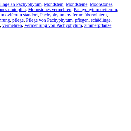
dlinge an Pachyphytum
,
Mondstein
,
Mondsteine
,
Moonstones
,
nes umtopfen
,
Moonstones vermehren
,
Pachyphytum oviferum
,
m oviferum standort
,
Pachyphytum oviferum überwintern
,
hrung
,
pflege
,
Pflege von Pachyphytum
,
pflegen
,
schädlinge
,
,
vermehren
,
Vermehrung von Pachyphytum
,
zimmerpflanze
,