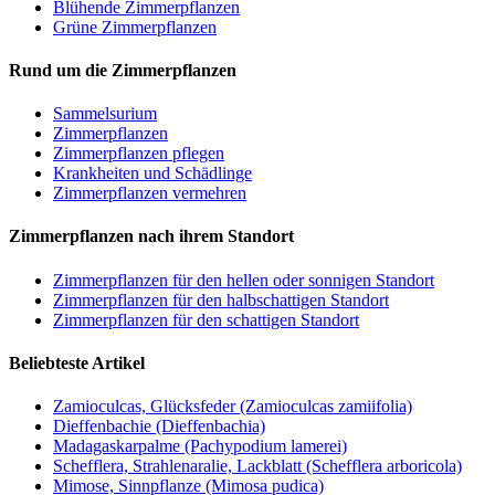
Blühende Zimmerpflanzen
Grüne Zimmerpflanzen
Rund um die Zimmerpflanzen
Sam­mel­su­ri­um
Zimmerpflanzen
Zimmerpflanzen pflegen
Krankheiten und Schädlinge
Zimmerpflanzen vermehren
Zimmerpflanzen nach ihrem Standort
Zimmerpflanzen für den hellen oder sonnigen Standort
Zimmerpflanzen für den halbschattigen Standort
Zimmerpflanzen für den schattigen Standort
Beliebteste Artikel
Zamioculcas, Glücksfeder (Zamioculcas zamiifolia)
Dieffenbachie (Dieffenbachia)
Madagaskarpalme (Pachypodium lamerei)
Schefflera, Strahlenaralie, Lackblatt (Schefflera arboricola)
Mimose, Sinnpflanze (Mimosa pudica)