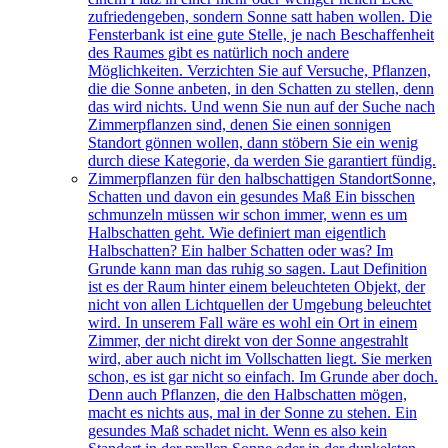
zufriedengeben, sondern Sonne satt haben wollen. Die
Fensterbank ist eine gute Stelle, je nach Beschaffenheit
des Raumes gibt es natürlich noch andere
Möglichkeiten. Verzichten Sie auf Versuche, Pflanzen,
die die Sonne anbeten, in den Schatten zu stellen, denn
das wird nichts. Und wenn Sie nun auf der Suche nach
Zimmerpflanzen sind, denen Sie einen sonnigen
Standort gönnen wollen, dann stöbern Sie ein wenig
durch diese Kategorie, da werden Sie garantiert fündig.
Zimmerpflanzen für den halbschattigen Standort
Sonne,
Schatten und davon ein gesundes Maß Ein bisschen
schmunzeln müssen wir schon immer, wenn es um
Halbschatten geht. Wie definiert man eigentlich
Halbschatten? Ein halber Schatten oder was? Im
Grunde kann man das ruhig so sagen. Laut Definition
ist es der Raum hinter einem beleuchteten Objekt, der
nicht von allen Lichtquellen der Umgebung beleuchtet
wird. In unserem Fall wäre es wohl ein Ort in einem
Zimmer, der nicht direkt von der Sonne angestrahlt
wird, aber auch nicht im Vollschatten liegt. Sie merken
schon, es ist gar nicht so einfach. Im Grunde aber doch.
Denn auch Pflanzen, die den Halbschatten mögen,
macht es nichts aus, mal in der Sonne zu stehen. Ein
gesundes Maß schadet nicht. Wenn es also kein