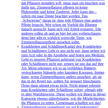
mit Pflanzen gestalten will, muss man ein bisschen was
dafür tun. Zimmerpflanzen pflegen ist keine
Philosophie und keine Zauberei. Jeder kann das –
sofern ein paar Dinge beachtet werden. Das
„Schwierige“ daran ist, dass jede Pflanze eine andere
Pflege braucht. Wer schon im Vorfeld die Blumen
danach aussucht, kann sich viel Arbeit ersparen. Alle
anderen sollen ab und an hier bei uns vorbeischauen,
denn hier gibt es wirklich wertvolle Tipps, wie
Zimmerpflanzenpflege aussehen sollte.
Krankheiten und Schädlinge
Kampf den Krankheiten
und Schädlingen Geht es uns nicht gut, dann gehen wir
zum Arzt oder in die Apotheke und holen uns Medizin.
Geht es unseren Pflanzen aufgrund von Krankheiten
oder Schädlingen nicht gut, zeigen sie uns das auf ihre
Art. Meist erkennen wir es an verfärbten Blättern,
vertrockneten Stängeln oder kaputten Knospen. Immer
dann, wenn Zimmerpflanzen anders aussehen, als sie
das in der Regel tun, sollten Sie genauer hinschauen.
Denn dann stimmt etwas nicht. Nicht immer erkennt
man Krankheiten oder Schädlinge sofort, oftmals gibt
es aber Warnhinweise. Diese wollen wir Ihnen in dieser
Kategorie ebenso näherbringen, wie die Möglichkeiten,
die Pflanzen zu retten. Gemeinsam schaffen wir das!
Zimmerpflanzen vermehren
Lust auf Kindergarten?