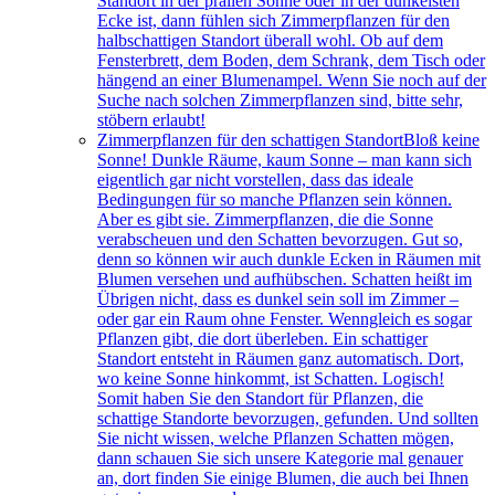
Standort in der prallen Sonne oder in der dunkelsten
Ecke ist, dann fühlen sich Zimmerpflanzen für den
halbschattigen Standort überall wohl. Ob auf dem
Fensterbrett, dem Boden, dem Schrank, dem Tisch oder
hängend an einer Blumenampel. Wenn Sie noch auf der
Suche nach solchen Zimmerpflanzen sind, bitte sehr,
stöbern erlaubt!
Zimmerpflanzen für den schattigen Standort
Bloß keine
Sonne! Dunkle Räume, kaum Sonne – man kann sich
eigentlich gar nicht vorstellen, dass das ideale
Bedingungen für so manche Pflanzen sein können.
Aber es gibt sie. Zimmerpflanzen, die die Sonne
verabscheuen und den Schatten bevorzugen. Gut so,
denn so können wir auch dunkle Ecken in Räumen mit
Blumen versehen und aufhübschen. Schatten heißt im
Übrigen nicht, dass es dunkel sein soll im Zimmer –
oder gar ein Raum ohne Fenster. Wenngleich es sogar
Pflanzen gibt, die dort überleben. Ein schattiger
Standort entsteht in Räumen ganz automatisch. Dort,
wo keine Sonne hinkommt, ist Schatten. Logisch!
Somit haben Sie den Standort für Pflanzen, die
schattige Standorte bevorzugen, gefunden. Und sollten
Sie nicht wissen, welche Pflanzen Schatten mögen,
dann schauen Sie sich unsere Kategorie mal genauer
an, dort finden Sie einige Blumen, die auch bei Ihnen