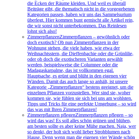
die Ecken der Räume kleiden. Und weil es überall
Beiträge gibt, die thematisch nicht in die vorgegebenen
Kategorien passen, haben wir uns das Sammelsurium
überlegt. Hier kommen bunt gemischt alle Artikel rein,
die wir sonst nicht unterbekommen. Das Reinlesen
lohnt sich also!
Zimmerpflanzen
Zimmerpflanzen – gewöhnlich oder
doch exotisch? Ob nun Zimmerpflanzen in der
Wohnung stehen, die viele haben, wie etwa der
Weihnachtsstern, die Dieffenbachie oder die Grünlilie,
oder ob doch die exotischeren Varianten gewählt
werden, beispielsweise die Columnee oder die
Madagaskarpalme, das ist vollkommen egal.
Hauptsache, es grünt und blüht in den eigenen vier
Wänden. Damit das auch lange so anhält, ist unsere
Kategorie „Zimmerpflanzen“ bestens geeignet, um die
einzelnen Pflanzen vorzustellen. Wer sind sie, woher
kommen sie, wie fühlen sie sich bei uns am wohlsten.
Tipps und Tricks für eine perfekte Umgebung – so wird
das was mit Ihren Zimmerpflanzen!
Zimmerpflanzen pflegen
Zimmerpflanzen pflegen – so
wird das was! Es soll alles schön grünen und blühen,
am besten sollte es aber keine Mühe machen. Naja, wer
so denkt, der holt sich wohl lieber Strohblumen nach
Hause. Denn wenn man die eigenen vier Wände schön