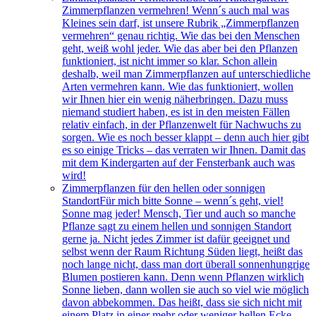
Zimmerpflanzen vermehren! Wenn´s auch mal was
Kleines sein darf, ist unsere Rubrik „Zimmerpflanzen
vermehren“ genau richtig. Wie das bei den Menschen
geht, weiß wohl jeder. Wie das aber bei den Pflanzen
funktioniert, ist nicht immer so klar. Schon allein
deshalb, weil man Zimmerpflanzen auf unterschiedliche
Arten vermehren kann. Wie das funktioniert, wollen
wir Ihnen hier ein wenig näherbringen. Dazu muss
niemand studiert haben, es ist in den meisten Fällen
relativ einfach, in der Pflanzenwelt für Nachwuchs zu
sorgen. Wie es noch besser klappt – denn auch hier gibt
es so einige Tricks – das verraten wir Ihnen. Damit das
mit dem Kindergarten auf der Fensterbank auch was
wird!
Zimmerpflanzen für den hellen oder sonnigen
Standort
Für mich bitte Sonne – wenn´s geht, viel!
Sonne mag jeder! Mensch, Tier und auch so manche
Pflanze sagt zu einem hellen und sonnigen Standort
gerne ja. Nicht jedes Zimmer ist dafür geeignet und
selbst wenn der Raum Richtung Süden liegt, heißt das
noch lange nicht, dass man dort überall sonnenhungrige
Blumen postieren kann. Denn wenn Pflanzen wirklich
Sonne lieben, dann wollen sie auch so viel wie möglich
davon abbekommen. Das heißt, dass sie sich nicht mit
einem Platz in einer mehr oder weniger hellen Ecke