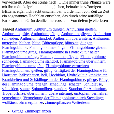
verwechselt. Aber der Reihe nach … Die immergrüne Pflanze wäre
mit ihren dunkelgrünen und länglichen, beinahe herzförmigen
Blättern, eigentlich recht unscheinbar, würde nicht von Zeit zu Zeit
ein sogenanntes Hochblatt entstehen, das durch seine auffällige
Farbe aus dem Grün deutlich hervorsticht. Von tiefem |weiterlesen
Tagged
Anthurium
,
Anthurium düngen
,
Anthurium gießen
,
Anthurium giftig
,
Anthurium pflege
,
Anthurium pflegen
,
Anthurium
schneiden
,
Anthurium standort
,
Anthurium überwintern
,
Anthurium
umtopfen
,
blühen
,
blüte
,
Blütenpflege
,
blütezeit
,
düngen
,
Flamingoblume
,
Flamingoblume düngen
,
Flamingoblume gießen
,
Flamingoblume giftig
,
Flamingoblume in Hydrokultur halten
,
Flamingoblume pflege
,
Flamingoblume pflegen
,
Flamingoblume
schneiden
,
flamingoblume standort
,
Flamingoblume überwintern
,
Flamingoblume umtopfen
,
Flamingoblume vermehren
,
Flamingoblumen
,
gießen
,
giftig
,
Giftigkeit der Flamingoblume für
Haustiere
,
halbschatten
,
hell
,
Hochblatt
,
Hydrokultur
,
krankheiten
,
Krankheiten und Schädlinge an der Flamingoblume
,
pflege
,
Pflege
der Flamingoblume
,
pflegen
,
schädlinge
,
schatten
,
Schildläuse
,
schneiden
,
sonne
,
Spinnmilben
,
standort
,
Standort für Anthurium
,
Tropenpflanze
,
überwintern
,
überwinterung
,
umtopfen
,
vermehren
,
vermehrung
,
Vermehrung der Flamingoblume durch Stecklinge
,
wollläuse
,
zimmerpflanze
,
zimmerpflanzen
Weiterlesen
Giftige Zimmerpflanzen