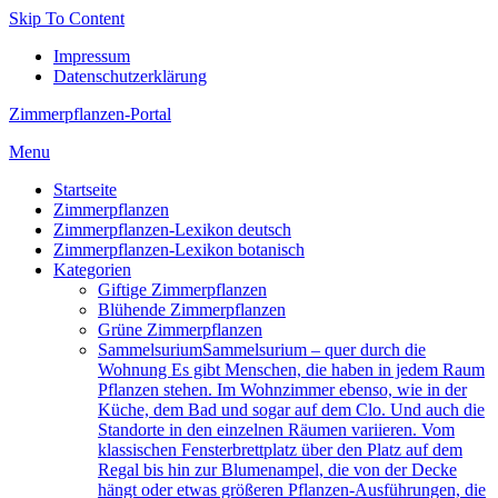
Skip To Content
Impressum
Datenschutzerklärung
Zimmerpflanzen-Portal
Menu
Startseite
Zimmerpflanzen
Zimmerpflanzen-Lexikon deutsch
Zimmerpflanzen-Lexikon botanisch
Kategorien
Giftige Zimmerpflanzen
Blühende Zimmerpflanzen
Grüne Zimmerpflanzen
Sam­mel­su­ri­um
Sammelsurium – quer durch die
Wohnung Es gibt Menschen, die haben in jedem Raum
Pflanzen stehen. Im Wohnzimmer ebenso, wie in der
Küche, dem Bad und sogar auf dem Clo. Und auch die
Standorte in den einzelnen Räumen variieren. Vom
klassischen Fensterbrettplatz über den Platz auf dem
Regal bis hin zur Blumenampel, die von der Decke
hängt oder etwas größeren Pflanzen-Ausführungen, die