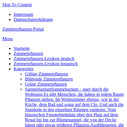
Skip To Content
Impressum
Datenschutzerklärung
Zimmerpflanzen-Portal
Menu
Startseite
Zimmerpflanzen
Zimmerpflanzen-Lexikon deutsch
Zimmerpflanzen-Lexikon botanisch
Kategorien
Giftige Zimmerpflanzen
Blühende Zimmerpflanzen
Grüne Zimmerpflanzen
Sam­mel­su­ri­um
Sammelsurium – quer durch die
Wohnung Es gibt Menschen, die haben in jedem Raum
Pflanzen stehen. Im Wohnzimmer ebenso, wie in der
Küche, dem Bad und sogar auf dem Clo. Und auch die
Standorte in den einzelnen Räumen variieren. Vom
klassischen Fensterbrettplatz über den Platz auf dem
Regal bis hin zur Blumenampel, die von der Decke
hängt oder etwas größeren Pflanzen-Ausführungen, die