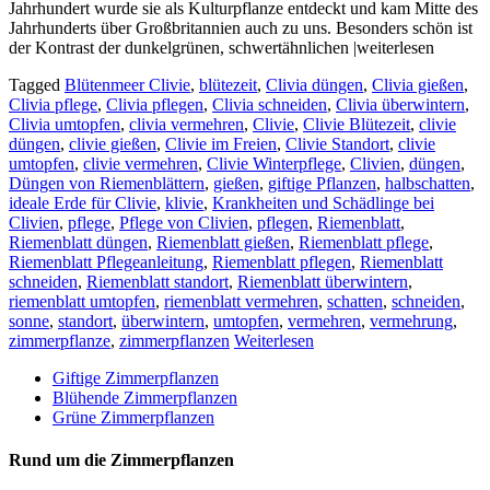
Jahrhundert wurde sie als Kulturpflanze entdeckt und kam Mitte des
Jahrhunderts über Großbritannien auch zu uns. Besonders schön ist
der Kontrast der dunkelgrünen, schwertähnlichen |weiterlesen
Tagged
Blütenmeer Clivie
,
blütezeit
,
Clivia düngen
,
Clivia gießen
,
Clivia pflege
,
Clivia pflegen
,
Clivia schneiden
,
Clivia überwintern
,
Clivia umtopfen
,
clivia vermehren
,
Clivie
,
Clivie Blütezeit
,
clivie
düngen
,
clivie gießen
,
Clivie im Freien
,
Clivie Standort
,
clivie
umtopfen
,
clivie vermehren
,
Clivie Winterpflege
,
Clivien
,
düngen
,
Düngen von Riemenblättern
,
gießen
,
giftige Pflanzen
,
halbschatten
,
ideale Erde für Clivie
,
klivie
,
Krankheiten und Schädlinge bei
Clivien
,
pflege
,
Pflege von Clivien
,
pflegen
,
Riemenblatt
,
Riemenblatt düngen
,
Riemenblatt gießen
,
Riemenblatt pflege
,
Riemenblatt Pflegeanleitung
,
Riemenblatt pflegen
,
Riemenblatt
schneiden
,
Riemenblatt standort
,
Riemenblatt überwintern
,
riemenblatt umtopfen
,
riemenblatt vermehren
,
schatten
,
schneiden
,
sonne
,
standort
,
überwintern
,
umtopfen
,
vermehren
,
vermehrung
,
zimmerpflanze
,
zimmerpflanzen
Weiterlesen
Giftige Zimmerpflanzen
Blühende Zimmerpflanzen
Grüne Zimmerpflanzen
Rund um die Zimmerpflanzen