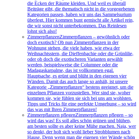
die Ecken der Räume kleiden. Und weil es überall
Beiträge gibt, die thematisch nicht in die vorgegebenen
Kategorien passen, haben wir uns das Sammelsurium
überlegt. Hier kommen bunt gemischt alle Artikel rein,
die wir sonst nicht unterbekommen. Das Reinlesen
lohnt sich also!
Zimmerpflanzen
Zimmerpflanzen – gewöhnlich oder
doch exotisch? Ob nun Zimmerpflanzen in der
Wohnung stehen, die viele haben, wie etwa der
Weihnachtsstern, die Dieffenbachie oder die Grünlilie,
oder ob doch die exotischeren Varianten gewählt
werden, beispielsweise die Columnee oder die
Madagaskarpalme, das ist vollkommen egal.
Hauptsache, es grünt und blüht in den eigenen vier
Wänden. Damit das auch lange so anhält, ist unsere
Kategorie „Zimmerpflanzen“ bestens geeignet, um die
einzelnen Pflanzen vorzustellen. Wer sind sie, woher
kommen sie, wie fühlen sie sich bei uns am wohlsten.
Tipps und Tricks für eine perfekte Umgebung – so wird
das was mit Ihren Zimmerpflanzen!
Zimmerpflanzen pflegen
Zimmerpflanzen pflegen – so
wird das was! Es soll alles schön grünen und blühen,
am besten sollte es aber keine Mühe machen. Naja, wer
so denkt, der holt sich wohl lieber Strohblumen nach
Hause. Denn wenn man die eigenen vier Wände schön