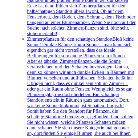
Standort in der prallen Sonne oder in der dunkelsten
Ecke ist, dann fühlen sich Zimmerpflanzen für den
halbschattigen Standort überall wohl. Ob auf dem
Fensterbrett, dem Boden, dem Schrank, dem Tisch oder
hängend an einer Blumenampel. Wenn Sie noch auf der
Suche nach solchen Zimmerpflanzen sind, bitte sehr,
stöbern erlaubt!
Zimmerpflanzen für den schattigen Standort
Bloß keine
Sonne! Dunkle Räume, kaum Sonne – man kann sich
eigentlich gar nicht vorstellen, dass das ideale
Bedingungen für so manche Pflanzen sein können.
Aber es gibt sie. Zimmerpflanzen, die die Sonne
verabscheuen und den Schatten bevorzugen. Gut so,
denn so können wir auch dunkle Ecken in Räumen mit
Blumen versehen und aufhübschen. Schatten heißt im
Übrigen nicht, dass es dunkel sein soll im Zimmer –
oder gar ein Raum ohne Fenster. Wenngleich es sogar
Pflanzen gibt, die dort überleben. Ein schattiger
Standort entsteht in Räumen ganz automatisch. Dort,
wo keine Sonne hinkommt, ist Schatten. Logisch!
Somit haben Sie den Standort für Pflanzen, die
schattige Standorte bevorzugen, gefunden. Und sollten
Sie nicht wissen, welche Pflanzen Schatten mögen,
dann schauen Sie sich unsere Kategorie mal genauer
an, dort finden Sie einige Blumen, die auch bei Ihnen