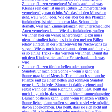
Zimmerpflanzen vermehren! Wenn´s auch mal was
Kleines sein darf, ist unsere Rubrik „Zimmerpflanzen
vermehren“ genau richtig. Wie das bei den Menschen
geht, weiß wohl jeder. Wie das aber bei den Pflanzen
funktioniert, ist nicht immer so klar. Schon allein
deshalb, weil man Zimmerpflanzen auf unterschiedliche
Arten vermehren kann. Wie das funktioniert, wollen
wir Ihnen hier ein wenig näherbringen. Dazu muss
niemand studiert haben, es ist in den meisten Fällen
relativ einfach, in der Pflanzenwelt für Nachwuchs zu
sorgen. Wie es noch besser klappt – denn auch hier gibt
es so einige Tricks – das verraten wir Ihnen. Damit das
mit dem Kindergarten auf der Fensterbank auch was
wird!
Zimmerpflanzen für den hellen oder sonnigen
Standort
Für mich bitte Sonne – wenn´s geht, viel!
Sonne mag jeder! Mensch, Tier und auch so manche
Pflanze sagt zu einem hellen und sonnigen Standort
gerne ja. Nicht jedes Zimmer ist dafür geeignet und
selbst wenn der Raum Richtung Süden liegt, heißt das
noch lange nicht, dass man dort überall sonnenhungrige
Blumen postieren kann. Denn wenn Pflanzen wirklich
Sonne lieben, dann wollen sie auch so viel wie möglich
davon abbekommen. Das heißt, dass sie sich nicht mit
einem Platz in einer mehr oder weniger hellen Ecke