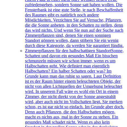
zufriedengeben, sondern Sonne satt haben wollen. Die
Fensterbank ist eine gute Stelle, je nach Beschaffenheit
des Raumes gibt es natürlich noch andere
Möglichkeiten. Verzichten Sie auf Versuche, Pflanzen,
die die Sonne anbeten, in den Schatten zu stellen, denn
das wird nichts. Und wenn Sie nun auf der Suche nach
Zimmerpflanzen sind, denen Sie einen sonnigen
Standort gönnen wollen, dann stöbern Sie ein wenig
durch diese Kategorie, da werden Sie garantiert fündig.
Zimmerpflanzen für den halbschattigen Standort
Sonne,
Schatten und davon ein gesundes Maß Ein bisschen
schmunzeln müssen wir schon immer, wenn es um
Halbschatten geht. Wie definiert man eigentlich
Halbschatten? Ein halber Schatten oder was? Im
Grunde kann man das ruhig so sagen. Laut Definition
ist es der Raum hinter einem beleuchteten Objekt, der
nicht von allen Lichtquellen der Umgebung beleuchtet
wird. In unserem Fall wäre es wohl ein Ort in einem
Zimmer, der nicht direkt von der Sonne angestrahlt
wird, aber auch nicht im Vollschatten liegt. Sie merken
schon, es ist gar nicht so einfach. Im Grunde aber doch.
Denn auch Pflanzen, die den Halbschatten mögen,
macht es nichts aus, mal in der Sonne zu stehen. Ein
gesundes Maß schadet nicht. Wenn es also kein