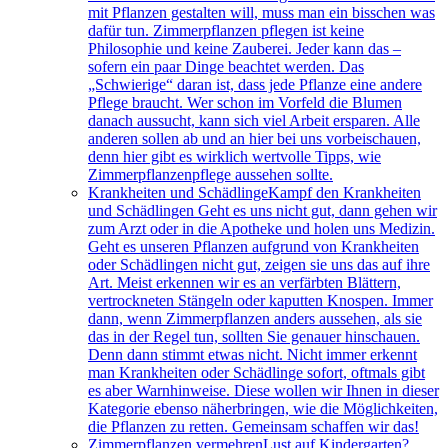
mit Pflanzen gestalten will, muss man ein bisschen was
dafür tun. Zimmerpflanzen pflegen ist keine
Philosophie und keine Zauberei. Jeder kann das –
sofern ein paar Dinge beachtet werden. Das
„Schwierige“ daran ist, dass jede Pflanze eine andere
Pflege braucht. Wer schon im Vorfeld die Blumen
danach aussucht, kann sich viel Arbeit ersparen. Alle
anderen sollen ab und an hier bei uns vorbeischauen,
denn hier gibt es wirklich wertvolle Tipps, wie
Zimmerpflanzenpflege aussehen sollte.
Krankheiten und Schädlinge
Kampf den Krankheiten
und Schädlingen Geht es uns nicht gut, dann gehen wir
zum Arzt oder in die Apotheke und holen uns Medizin.
Geht es unseren Pflanzen aufgrund von Krankheiten
oder Schädlingen nicht gut, zeigen sie uns das auf ihre
Art. Meist erkennen wir es an verfärbten Blättern,
vertrockneten Stängeln oder kaputten Knospen. Immer
dann, wenn Zimmerpflanzen anders aussehen, als sie
das in der Regel tun, sollten Sie genauer hinschauen.
Denn dann stimmt etwas nicht. Nicht immer erkennt
man Krankheiten oder Schädlinge sofort, oftmals gibt
es aber Warnhinweise. Diese wollen wir Ihnen in dieser
Kategorie ebenso näherbringen, wie die Möglichkeiten,
die Pflanzen zu retten. Gemeinsam schaffen wir das!
Zimmerpflanzen vermehren
Lust auf Kindergarten?