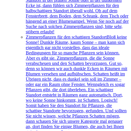
Standort in der prallen Sonne oder in der dunkelsten
Ecke ist, dann fühlen sich Zimmerpflanzen für den
halbschattigen Standort überall wohl. Ob auf dem
Fensterbrett, dem Boden, dem Schrank, dem Tisch oder
hängend an einer Blumenampel. Wenn Sie noch auf der
Suche nach solchen Zimmerpflanzen sind, bitte sehr,
stöbern erlaubt!
Zimmerpflanzen für den schattigen Standort
Bloß keine
Sonne! Dunkle Räume, kaum Sonne – man kann sich
eigentlich gar nicht vorstellen, dass das ideale
Bedingungen für so manche Pflanzen sein können.
Aber es gibt sie. Zimmerpflanzen, die die Sonne
verabscheuen und den Schatten bevorzugen. Gut so,
denn so können wir auch dunkle Ecken in Räumen mit
Blumen versehen und aufhübschen. Schatten heißt im
Übrigen nicht, dass es dunkel sein soll im Zimmer –
oder gar ein Raum ohne Fenster. Wenngleich es sogar
Pflanzen gibt, die dort überleben. Ein schattiger
Standort entsteht in Räumen ganz automatisch. Dort,
wo keine Sonne hinkommt, ist Schatten. Logisch!
Somit haben Sie den Standort für Pflanzen, die
schattige Standorte bevorzugen, gefunden. Und sollten
Sie nicht wissen, welche Pflanzen Schatten mögen,
dann schauen Sie sich unsere Kategorie mal genauer
an, dort finden Sie einige Blumen, die auch bei Ihnen