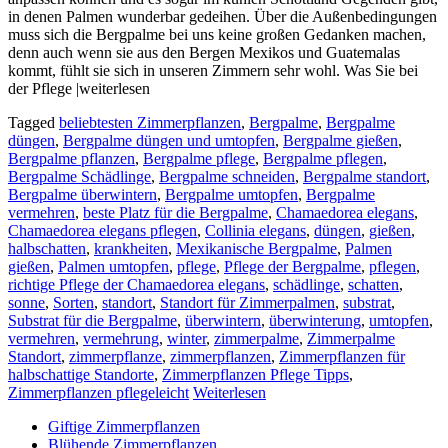
in denen Palmen wunderbar gedeihen. Über die Außenbedingungen
muss sich die Bergpalme bei uns keine großen Gedanken machen,
denn auch wenn sie aus den Bergen Mexikos und Guatemalas
kommt, fühlt sie sich in unseren Zimmern sehr wohl. Was Sie bei
der Pflege |weiterlesen
Tagged
beliebtesten Zimmerpflanzen
,
Bergpalme
,
Bergpalme
düngen
,
Bergpalme düngen und umtopfen
,
Bergpalme gießen
,
Bergpalme pflanzen
,
Bergpalme pflege
,
Bergpalme pflegen
,
Bergpalme Schädlinge
,
Bergpalme schneiden
,
Bergpalme standort
,
Bergpalme überwintern
,
Bergpalme umtopfen
,
Bergpalme
vermehren
,
beste Platz für die Bergpalme
,
Chamaedorea elegans
,
Chamaedorea elegans pflegen
,
Collinia elegans
,
düngen
,
gießen
,
halbschatten
,
krankheiten
,
Mexikanische Bergpalme
,
Palmen
gießen
,
Palmen umtopfen
,
pflege
,
Pflege der Bergpalme
,
pflegen
,
richtige Pflege der Chamaedorea elegans
,
schädlinge
,
schatten
,
sonne
,
Sorten
,
standort
,
Standort für Zimmerpalmen
,
substrat
,
Substrat für die Bergpalme
,
überwintern
,
überwinterung
,
umtopfen
,
vermehren
,
vermehrung
,
winter
,
zimmerpalme
,
Zimmerpalme
Standort
,
zimmerpflanze
,
zimmerpflanzen
,
Zimmerpflanzen für
halbschattige Standorte
,
Zimmerpflanzen Pflege Tipps
,
Zimmerpflanzen pflegeleicht
Weiterlesen
Giftige Zimmerpflanzen
Blühende Zimmerpflanzen