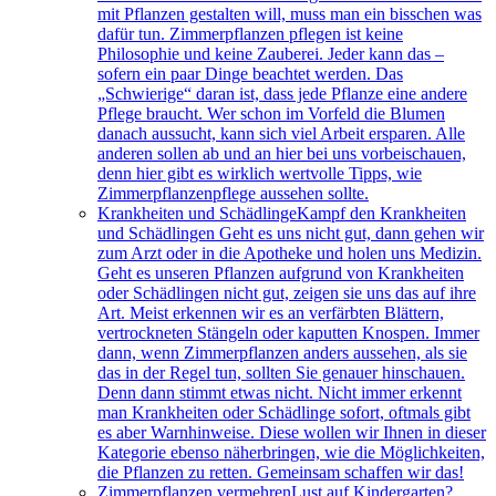
mit Pflanzen gestalten will, muss man ein bisschen was
dafür tun. Zimmerpflanzen pflegen ist keine
Philosophie und keine Zauberei. Jeder kann das –
sofern ein paar Dinge beachtet werden. Das
„Schwierige“ daran ist, dass jede Pflanze eine andere
Pflege braucht. Wer schon im Vorfeld die Blumen
danach aussucht, kann sich viel Arbeit ersparen. Alle
anderen sollen ab und an hier bei uns vorbeischauen,
denn hier gibt es wirklich wertvolle Tipps, wie
Zimmerpflanzenpflege aussehen sollte.
Krankheiten und Schädlinge
Kampf den Krankheiten
und Schädlingen Geht es uns nicht gut, dann gehen wir
zum Arzt oder in die Apotheke und holen uns Medizin.
Geht es unseren Pflanzen aufgrund von Krankheiten
oder Schädlingen nicht gut, zeigen sie uns das auf ihre
Art. Meist erkennen wir es an verfärbten Blättern,
vertrockneten Stängeln oder kaputten Knospen. Immer
dann, wenn Zimmerpflanzen anders aussehen, als sie
das in der Regel tun, sollten Sie genauer hinschauen.
Denn dann stimmt etwas nicht. Nicht immer erkennt
man Krankheiten oder Schädlinge sofort, oftmals gibt
es aber Warnhinweise. Diese wollen wir Ihnen in dieser
Kategorie ebenso näherbringen, wie die Möglichkeiten,
die Pflanzen zu retten. Gemeinsam schaffen wir das!
Zimmerpflanzen vermehren
Lust auf Kindergarten?