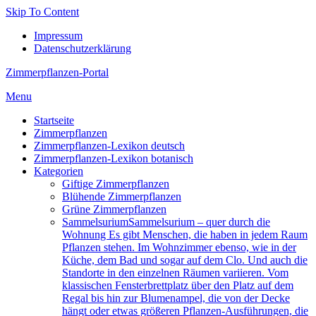
Skip To Content
Impressum
Datenschutzerklärung
Zimmerpflanzen-Portal
Menu
Startseite
Zimmerpflanzen
Zimmerpflanzen-Lexikon deutsch
Zimmerpflanzen-Lexikon botanisch
Kategorien
Giftige Zimmerpflanzen
Blühende Zimmerpflanzen
Grüne Zimmerpflanzen
Sam­mel­su­ri­um
Sammelsurium – quer durch die
Wohnung Es gibt Menschen, die haben in jedem Raum
Pflanzen stehen. Im Wohnzimmer ebenso, wie in der
Küche, dem Bad und sogar auf dem Clo. Und auch die
Standorte in den einzelnen Räumen variieren. Vom
klassischen Fensterbrettplatz über den Platz auf dem
Regal bis hin zur Blumenampel, die von der Decke
hängt oder etwas größeren Pflanzen-Ausführungen, die