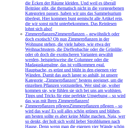
die Ecken der Räume kleiden. Und weil es überall
Beiträge gibt, die thematisch nicht in die vorgegebenen
Kategorien passen, haben wir uns das Sammelsurium
überlegt. Hier kommen bunt gemischt alle Artikel rein,
die wir sonst nicht unterbekommen. Das Reinlesen
lohnt sich also!
Zimmerpflanzen
Zimmerpflanzen – gewöhnlich oder
doch exotisch? Ob nun Zimmerpflanzen in der
Wohnung stehen, die viele haben, wie etwa der
Weihnachtsstern, die Dieffenbachie oder die Grünlilie,
oder ob doch die exotischeren Varianten gewählt
werden, beispielsweise die Columnee oder die
Madagaskarpalme, das ist vollkommen egal.
Hauptsache, es grünt und blüht in den eigenen vier
Wänden. Damit das auch lange so anhält, ist unsere
Kategorie „Zimmerpflanzen“ bestens geeignet, um die
einzelnen Pflanzen vorzustellen. Wer sind sie, woher
kommen sie, wie fühlen sie sich bei uns am wohlsten.
Tipps und Tricks für eine perfekte Umgebung – so wird
das was mit Ihren Zimmerpflanzen!
Zimmerpflanzen pflegen
Zimmerpflanzen pflegen – so
wird das was! Es soll alles schön grünen und blühen,
am besten sollte es aber keine Mühe machen. Naja, wer
so denkt, der holt sich wohl lieber Strohblumen nach
Hause. Denn wenn man die eigenen vier Wände schön