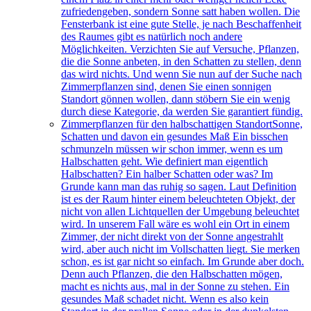
zufriedengeben, sondern Sonne satt haben wollen. Die
Fensterbank ist eine gute Stelle, je nach Beschaffenheit
des Raumes gibt es natürlich noch andere
Möglichkeiten. Verzichten Sie auf Versuche, Pflanzen,
die die Sonne anbeten, in den Schatten zu stellen, denn
das wird nichts. Und wenn Sie nun auf der Suche nach
Zimmerpflanzen sind, denen Sie einen sonnigen
Standort gönnen wollen, dann stöbern Sie ein wenig
durch diese Kategorie, da werden Sie garantiert fündig.
Zimmerpflanzen für den halbschattigen Standort
Sonne,
Schatten und davon ein gesundes Maß Ein bisschen
schmunzeln müssen wir schon immer, wenn es um
Halbschatten geht. Wie definiert man eigentlich
Halbschatten? Ein halber Schatten oder was? Im
Grunde kann man das ruhig so sagen. Laut Definition
ist es der Raum hinter einem beleuchteten Objekt, der
nicht von allen Lichtquellen der Umgebung beleuchtet
wird. In unserem Fall wäre es wohl ein Ort in einem
Zimmer, der nicht direkt von der Sonne angestrahlt
wird, aber auch nicht im Vollschatten liegt. Sie merken
schon, es ist gar nicht so einfach. Im Grunde aber doch.
Denn auch Pflanzen, die den Halbschatten mögen,
macht es nichts aus, mal in der Sonne zu stehen. Ein
gesundes Maß schadet nicht. Wenn es also kein