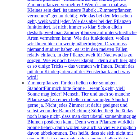
Zimmerpflanzen vermehren! Wenn´s auch mal was
Kleines sein darf, ist unsere Rubrik „Zimmerpflanzen
vermehren“ genau richtig. Wie das bei den Menschen
geht, weiß wohl jeder. Wie das aber bei den Pflanzen
funktioniert, ist nicht immer so klar. Schon allein
deshalb, weil man Zimmerpflanzen auf unterschiedliche
Arten vermehren kann. Wie das funktioniert, wollen
wir Ihnen hier ein wenig näherbringen. Dazu muss
niemand studiert haben, es ist in den meisten Fällen
relativ einfach, in der Pflanzenwelt für Nachwuchs zu
sorgen. Wie es noch besser klappt – denn auch hier gibt
es so einige Tricks – das verraten wir Ihnen. Damit das
mit dem Kindergarten auf der Fensterbank auch was
wird!
Zimmerpflanzen für den hellen oder sonnigen
Standort
Für mich bitte Sonne – wenn´s geht, viel!
Sonne mag jeder! Mensch, Tier und auch so manche
Pflanze sagt zu einem hellen und sonnigen Standort
gerne ja. Nicht jedes Zimmer ist dafür geeignet und
selbst wenn der Raum Richtung Süden liegt, heißt das
noch lange nicht, dass man dort überall sonnenhungrige
Blumen postieren kann. Denn wenn Pflanzen wirklich
Sonne lieben, dann wollen sie auch so viel wie möglich
davon abbekommen. Das heißt, dass sie sich nicht mit
einem Platz in einer mehr oder weniger hellen Ecke