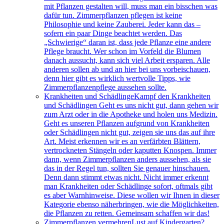
mit Pflanzen gestalten will, muss man ein bisschen was
dafür tun. Zimmerpflanzen pflegen ist keine
Philosophie und keine Zauberei. Jeder kann das –
sofern ein paar Dinge beachtet werden. Das
„Schwierige“ daran ist, dass jede Pflanze eine andere
Pflege braucht. Wer schon im Vorfeld die Blumen
danach aussucht, kann sich viel Arbeit ersparen. Alle
anderen sollen ab und an hier bei uns vorbeischauen,
denn hier gibt es wirklich wertvolle Tipps, wie
Zimmerpflanzenpflege aussehen sollte.
Krankheiten und Schädlinge
Kampf den Krankheiten
und Schädlingen Geht es uns nicht gut, dann gehen wir
zum Arzt oder in die Apotheke und holen uns Medizin.
Geht es unseren Pflanzen aufgrund von Krankheiten
oder Schädlingen nicht gut, zeigen sie uns das auf ihre
Art. Meist erkennen wir es an verfärbten Blättern,
vertrockneten Stängeln oder kaputten Knospen. Immer
dann, wenn Zimmerpflanzen anders aussehen, als sie
das in der Regel tun, sollten Sie genauer hinschauen.
Denn dann stimmt etwas nicht. Nicht immer erkennt
man Krankheiten oder Schädlinge sofort, oftmals gibt
es aber Warnhinweise. Diese wollen wir Ihnen in dieser
Kategorie ebenso näherbringen, wie die Möglichkeiten,
die Pflanzen zu retten. Gemeinsam schaffen wir das!
Zimmerpflanzen vermehren
Lust auf Kindergarten?