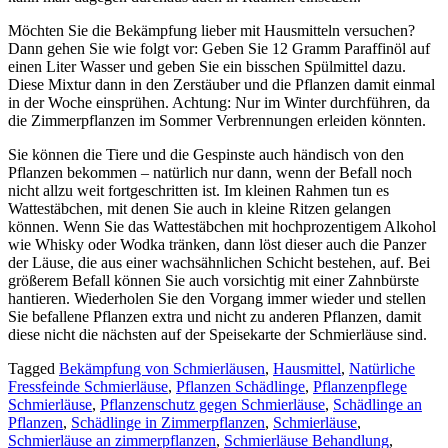
Möchten Sie die Bekämpfung lieber mit Hausmitteln versuchen?
Dann gehen Sie wie folgt vor: Geben Sie 12 Gramm Paraffinöl auf
einen Liter Wasser und geben Sie ein bisschen Spülmittel dazu.
Diese Mixtur dann in den Zerstäuber und die Pflanzen damit einmal
in der Woche einsprühen. Achtung: Nur im Winter durchführen, da
die Zimmerpflanzen im Sommer Verbrennungen erleiden könnten.
Sie können die Tiere und die Gespinste auch händisch von den
Pflanzen bekommen – natürlich nur dann, wenn der Befall noch
nicht allzu weit fortgeschritten ist. Im kleinen Rahmen tun es
Wattestäbchen, mit denen Sie auch in kleine Ritzen gelangen
können. Wenn Sie das Wattestäbchen mit hochprozentigem Alkohol
wie Whisky oder Wodka tränken, dann löst dieser auch die Panzer
der Läuse, die aus einer wachsähnlichen Schicht bestehen, auf. Bei
größerem Befall können Sie auch vorsichtig mit einer Zahnbürste
hantieren. Wiederholen Sie den Vorgang immer wieder und stellen
Sie befallene Pflanzen extra und nicht zu anderen Pflanzen, damit
diese nicht die nächsten auf der Speisekarte der Schmierläuse sind.
Tagged
Bekämpfung von Schmierläusen
,
Hausmittel
,
Natürliche
Fressfeinde Schmierläuse
,
Pflanzen Schädlinge
,
Pflanzenpflege
Schmierläuse
,
Pflanzenschutz gegen Schmierläuse
,
Schädlinge an
Pflanzen
,
Schädlinge in Zimmerpflanzen
,
Schmierläuse
,
Schmierläuse an zimmerpflanzen
,
Schmierläuse Behandlung
,