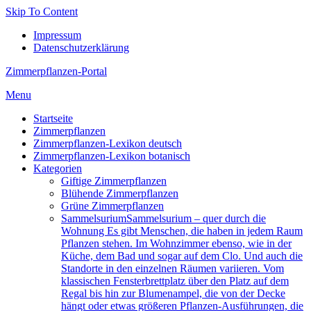
Skip To Content
Impressum
Datenschutzerklärung
Zimmerpflanzen-Portal
Menu
Startseite
Zimmerpflanzen
Zimmerpflanzen-Lexikon deutsch
Zimmerpflanzen-Lexikon botanisch
Kategorien
Giftige Zimmerpflanzen
Blühende Zimmerpflanzen
Grüne Zimmerpflanzen
Sam­mel­su­ri­um
Sammelsurium – quer durch die
Wohnung Es gibt Menschen, die haben in jedem Raum
Pflanzen stehen. Im Wohnzimmer ebenso, wie in der
Küche, dem Bad und sogar auf dem Clo. Und auch die
Standorte in den einzelnen Räumen variieren. Vom
klassischen Fensterbrettplatz über den Platz auf dem
Regal bis hin zur Blumenampel, die von der Decke
hängt oder etwas größeren Pflanzen-Ausführungen, die