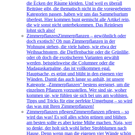
die Ecken der Räume kleiden. Und weil es überall
Beiträge gibt, die thematisch nicht in die vorgegebenen
Kategorien passen, haben wir uns das Sammelsurium
überlegt. Hier kommen bunt gemischt alle Artikel rein,
die wir sonst nicht unterbekommen. Das Reinlesen
lohnt sich also!
Zimmerpflanzen
Zimmerpflanzen – gewöhnlich oder
doch exotisch? Ob nun Zimmerpflanzen in der
Wohnung stehen, die viele haben, wie etwa der
Weihnachtsstern, die Dieffenbachie oder die Grünlilie,
oder ob doch die exotischeren Varianten gewählt
werden, beispielsweise die Columnee oder die
Madagaskarpalme, das ist vollkommen egal.
Hauptsache, es grünt und blüht in den eigenen vier
Wänden. Damit das auch lange so anhält, ist unsere
Kategorie „Zimmerpflanzen“ bestens geeignet, um die
einzelnen Pflanzen vorzustellen. Wer sind sie, woher
kommen sie, wie fühlen sie sich bei uns am wohlsten.
Tipps und Tricks für eine perfekte Umgebung – so wird
das was mit Ihren Zimmerpflanzen!
Zimmerpflanzen pflegen
Zimmerpflanzen pflegen – so
wird das was! Es soll alles schön grünen und blühen,
am besten sollte es aber keine Mühe machen. Naja, wer
so denkt, der holt sich wohl lieber Strohblumen nach
Hause. Denn wenn man die eigenen vier Wände schön