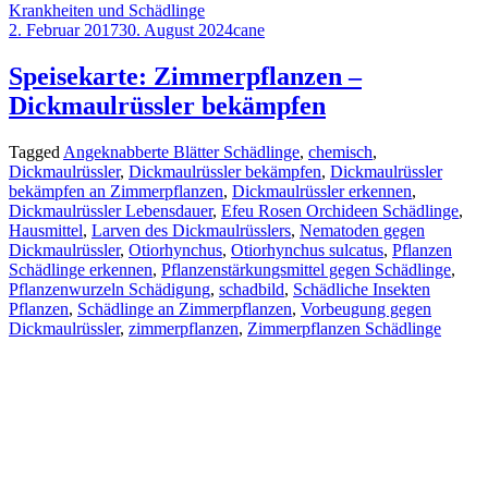
Krankheiten und Schädlinge
2. Februar 2017
30. August 2024
cane
Speisekarte: Zimmerpflanzen –
Dickmaulrüssler bekämpfen
Tagged
Angeknabberte Blätter Schädlinge
,
chemisch
,
Dickmaulrüssler
,
Dickmaulrüssler bekämpfen
,
Dickmaulrüssler
bekämpfen an Zimmerpflanzen
,
Dickmaulrüssler erkennen
,
Dickmaulrüssler Lebensdauer
,
Efeu Rosen Orchideen Schädlinge
,
Hausmittel
,
Larven des Dickmaulrüsslers
,
Nematoden gegen
Dickmaulrüssler
,
Otiorhynchus
,
Otiorhynchus sulcatus
,
Pflanzen
Schädlinge erkennen
,
Pflanzenstärkungsmittel gegen Schädlinge
,
Pflanzenwurzeln Schädigung
,
schadbild
,
Schädliche Insekten
Pflanzen
,
Schädlinge an Zimmerpflanzen
,
Vorbeugung gegen
Dickmaulrüssler
,
zimmerpflanzen
,
Zimmerpflanzen Schädlinge