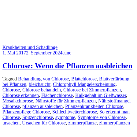
Krankheiten und Schädlinge
1. Mai 2017
2. September 2024
cane
Chlorose: Wenn die Pflanzen ausbleichen
Tagged
Behandlung von Chlorose
,
Blattchlorose
,
Blattverfärbung
bei Pflanzen
,
bleichsucht
,
Chlorophyll-Mangelerscheinung
,
Chlorose
,
Chlorose behandeln
,
Chlorose bei Zimmerpflanzen
,
Chlorose erkennen
,
Flächenchlorose
,
Kalkgehalt im Gießwasser
,
Mosaikchlorose
,
Nährstoffe für Zimmerpflanzen
,
Nährstoffmangel
Chlorose
,
pflanzen ausbleichen
,
Pflanzenkrankheiten Chlorose
,
Pflanzenpflege Chlorose
,
Schlechtwetterchlorose
,
So erkennt man
Chlorose
,
Spitzenchlorose
,
symptome
,
Symptome von Chlorose
,
ursachen
,
Ursachen für Chlorose
,
zimmerpflanze
,
zimmerpflanzen