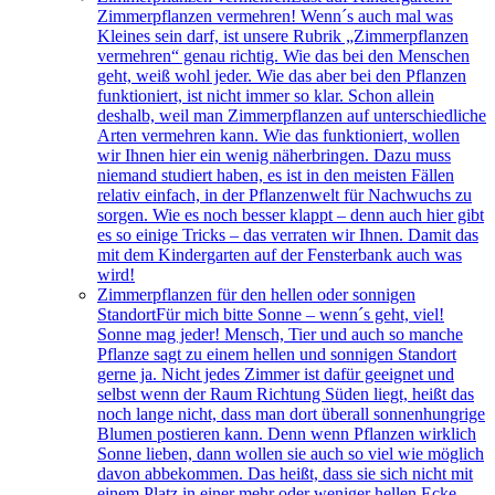
Zimmerpflanzen vermehren! Wenn´s auch mal was
Kleines sein darf, ist unsere Rubrik „Zimmerpflanzen
vermehren“ genau richtig. Wie das bei den Menschen
geht, weiß wohl jeder. Wie das aber bei den Pflanzen
funktioniert, ist nicht immer so klar. Schon allein
deshalb, weil man Zimmerpflanzen auf unterschiedliche
Arten vermehren kann. Wie das funktioniert, wollen
wir Ihnen hier ein wenig näherbringen. Dazu muss
niemand studiert haben, es ist in den meisten Fällen
relativ einfach, in der Pflanzenwelt für Nachwuchs zu
sorgen. Wie es noch besser klappt – denn auch hier gibt
es so einige Tricks – das verraten wir Ihnen. Damit das
mit dem Kindergarten auf der Fensterbank auch was
wird!
Zimmerpflanzen für den hellen oder sonnigen
Standort
Für mich bitte Sonne – wenn´s geht, viel!
Sonne mag jeder! Mensch, Tier und auch so manche
Pflanze sagt zu einem hellen und sonnigen Standort
gerne ja. Nicht jedes Zimmer ist dafür geeignet und
selbst wenn der Raum Richtung Süden liegt, heißt das
noch lange nicht, dass man dort überall sonnenhungrige
Blumen postieren kann. Denn wenn Pflanzen wirklich
Sonne lieben, dann wollen sie auch so viel wie möglich
davon abbekommen. Das heißt, dass sie sich nicht mit
einem Platz in einer mehr oder weniger hellen Ecke