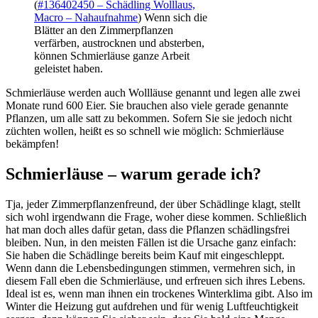
(
#136402450 – Schädling Wolllaus,
Macro – Nahaufnahme
)
Wenn sich die
Blätter an den Zimmerpflanzen
verfärben, austrocknen und absterben,
können Schmierläuse ganze Arbeit
geleistet haben.
Schmierläuse werden auch Wollläuse genannt und legen alle zwei
Monate rund 600 Eier. Sie brauchen also viele gerade genannte
Pflanzen, um alle satt zu bekommen. Sofern Sie sie jedoch nicht
züchten wollen, heißt es so schnell wie möglich: Schmierläuse
bekämpfen!
Schmierläuse – warum gerade ich?
Tja, jeder Zimmerpflanzenfreund, der über Schädlinge klagt, stellt
sich wohl irgendwann die Frage, woher diese kommen. Schließlich
hat man doch alles dafür getan, dass die Pflanzen schädlingsfrei
bleiben. Nun, in den meisten Fällen ist die Ursache ganz einfach:
Sie haben die Schädlinge bereits beim Kauf mit eingeschleppt.
Wenn dann die Lebensbedingungen stimmen, vermehren sich, in
diesem Fall eben die Schmierläuse, und erfreuen sich ihres Lebens.
Ideal ist es, wenn man ihnen ein trockenes Winterklima gibt. Also im
Winter die Heizung gut aufdrehen und für wenig Luftfeuchtigkeit