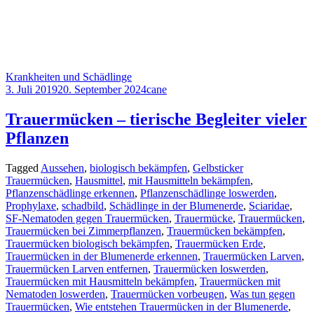
Krankheiten und Schädlinge
3. Juli 2019
20. September 2024
cane
Trauermücken – tierische Begleiter vieler
Pflanzen
Tagged
Aussehen
,
biologisch bekämpfen
,
Gelbsticker
Trauermücken
,
Hausmittel
,
mit Hausmitteln bekämpfen
,
Pflanzenschädlinge erkennen
,
Pflanzenschädlinge loswerden
,
Prophylaxe
,
schadbild
,
Schädlinge in der Blumenerde
,
Sciaridae
,
SF-Nematoden gegen Trauermücken
,
Trauermücke
,
Trauermücken
,
Trauermücken bei Zimmerpflanzen
,
Trauermücken bekämpfen
,
Trauermücken biologisch bekämpfen
,
Trauermücken Erde
,
Trauermücken in der Blumenerde erkennen
,
Trauermücken Larven
,
Trauermücken Larven entfernen
,
Trauermücken loswerden
,
Trauermücken mit Hausmitteln bekämpfen
,
Trauermücken mit
Nematoden loswerden
,
Trauermücken vorbeugen
,
Was tun gegen
Trauermücken
,
Wie entstehen Trauermücken in der Blumenerde
,