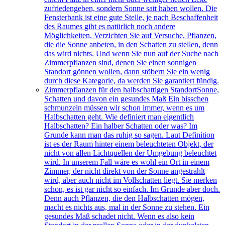
zufriedengeben, sondern Sonne satt haben wollen. Die
Fensterbank ist eine gute Stelle, je nach Beschaffenheit
des Raumes gibt es natürlich noch andere
Möglichkeiten. Verzichten Sie auf Versuche, Pflanzen,
die die Sonne anbeten, in den Schatten zu stellen, denn
das wird nichts. Und wenn Sie nun auf der Suche nach
Zimmerpflanzen sind, denen Sie einen sonnigen
Standort gönnen wollen, dann stöbern Sie ein wenig
durch diese Kategorie, da werden Sie garantiert fündig.
Zimmerpflanzen für den halbschattigen Standort
Sonne,
Schatten und davon ein gesundes Maß Ein bisschen
schmunzeln müssen wir schon immer, wenn es um
Halbschatten geht. Wie definiert man eigentlich
Halbschatten? Ein halber Schatten oder was? Im
Grunde kann man das ruhig so sagen. Laut Definition
ist es der Raum hinter einem beleuchteten Objekt, der
nicht von allen Lichtquellen der Umgebung beleuchtet
wird. In unserem Fall wäre es wohl ein Ort in einem
Zimmer, der nicht direkt von der Sonne angestrahlt
wird, aber auch nicht im Vollschatten liegt. Sie merken
schon, es ist gar nicht so einfach. Im Grunde aber doch.
Denn auch Pflanzen, die den Halbschatten mögen,
macht es nichts aus, mal in der Sonne zu stehen. Ein
gesundes Maß schadet nicht. Wenn es also kein