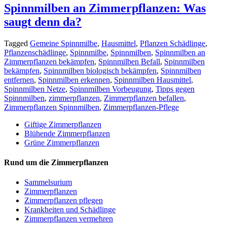
Spinnmilben an Zimmerpflanzen: Was
saugt denn da?
Tagged
Gemeine Spinnmilbe
,
Hausmittel
,
Pflanzen Schädlinge
,
Pflanzenschädlinge
,
Spinnmilbe
,
Spinnmilben
,
Spinnmilben an
Zimmerpflanzen bekämpfen
,
Spinnmilben Befall
,
Spinnmilben
bekämpfen
,
Spinnmilben biologisch bekämpfen
,
Spinnmilben
entfernen
,
Spinnmilben erkennen
,
Spinnmilben Hausmittel
,
Spinnmilben Netze
,
Spinnmilben Vorbeugung
,
Tipps gegen
Spinnmilben
,
zimmerpflanzen
,
Zimmerpflanzen befallen
,
Zimmerpflanzen Spinnmilben
,
Zimmerpflanzen-Pflege
Giftige Zimmerpflanzen
Blühende Zimmerpflanzen
Grüne Zimmerpflanzen
Rund um die Zimmerpflanzen
Sam­mel­su­ri­um
Zimmerpflanzen
Zimmerpflanzen pflegen
Krankheiten und Schädlinge
Zimmerpflanzen vermehren