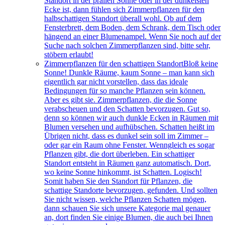
Standort in der prallen Sonne oder in der dunkelsten
Ecke ist, dann fühlen sich Zimmerpflanzen für den
halbschattigen Standort überall wohl. Ob auf dem
Fensterbrett, dem Boden, dem Schrank, dem Tisch oder
hängend an einer Blumenampel. Wenn Sie noch auf der
Suche nach solchen Zimmerpflanzen sind, bitte sehr,
stöbern erlaubt!
Zimmerpflanzen für den schattigen Standort
Bloß keine
Sonne! Dunkle Räume, kaum Sonne – man kann sich
eigentlich gar nicht vorstellen, dass das ideale
Bedingungen für so manche Pflanzen sein können.
Aber es gibt sie. Zimmerpflanzen, die die Sonne
verabscheuen und den Schatten bevorzugen. Gut so,
denn so können wir auch dunkle Ecken in Räumen mit
Blumen versehen und aufhübschen. Schatten heißt im
Übrigen nicht, dass es dunkel sein soll im Zimmer –
oder gar ein Raum ohne Fenster. Wenngleich es sogar
Pflanzen gibt, die dort überleben. Ein schattiger
Standort entsteht in Räumen ganz automatisch. Dort,
wo keine Sonne hinkommt, ist Schatten. Logisch!
Somit haben Sie den Standort für Pflanzen, die
schattige Standorte bevorzugen, gefunden. Und sollten
Sie nicht wissen, welche Pflanzen Schatten mögen,
dann schauen Sie sich unsere Kategorie mal genauer
an, dort finden Sie einige Blumen, die auch bei Ihnen