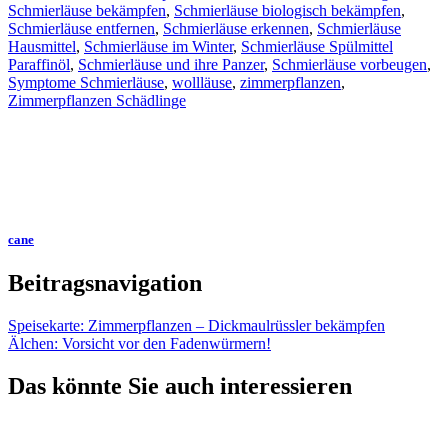
Schmierläuse bekämpfen
,
Schmierläuse biologisch bekämpfen
,
Schmierläuse entfernen
,
Schmierläuse erkennen
,
Schmierläuse
Hausmittel
,
Schmierläuse im Winter
,
Schmierläuse Spülmittel
Paraffinöl
,
Schmierläuse und ihre Panzer
,
Schmierläuse vorbeugen
,
Symptome Schmierläuse
,
wollläuse
,
zimmerpflanzen
,
Zimmerpflanzen Schädlinge
cane
Beitragsnavigation
Speisekarte: Zimmerpflanzen – Dickmaulrüssler bekämpfen
Älchen: Vorsicht vor den Fadenwürmern!
Das könnte Sie auch interessieren