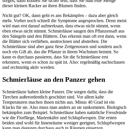
sorgen, dann können Sie sicher sein, dass Sie bald eine Menge
dieser kleinen Racker an ihren Blumen finden.
Nicht gut? OK, dann geht es ans Bekämpfen – dazu aber gleich
mehr. Vorher noch schnell die Symptome angesprochen. Denn meist
wird man erst darauf aufmerksam, dass etwas nicht stimmt, wenn
eben etwas nicht stimmt. Schmierläuse saugen den Pflanzensaft aus
den Stängeln und den Blättern. Das erkennt man oft erst dann, wenn
die Blätter sich verfärben, austrocknen und absterben. Die
Schmierläuse sind aber ganz fiese Zeitgenossen und sondern auch
noch ein Gift ab, das die Pflanze in ihrem Wachstum hemmt. So
kann es durchaus passieren, dass Sie die Schmierläuse erst
erkennen, wenn es schon zu spät ist. Also: regelmäßig nachschauen
und rechtzeitig aktiv werden.
Schmierläuse an den Panzer gehen
Schmierläuse haben kleine Panzer. Die sorgen dafür, dass die
Tierchen außerordentlich geschützt sind. Vor allem kalte
Temperaturen machen ihnen nichts aus. Minus 40 Grad ist ein
Klacks für sie. Also muss man anders an sie rankommen. Biologisch
bekämpfen zum Beispiel. Schmierläuse haben natürliche Fressfeinde
wie die Florfliege, Marienkäfer und Schlupfwespen. Die ersten
beiden sind wohl für Innenräume weniger geeignet, Schlupfwespen
kann man dagegen durchaus auch in Räumen einsetzen.