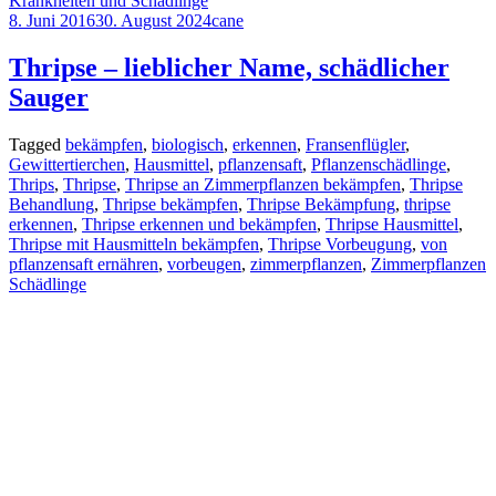
Krankheiten und Schädlinge
8. Juni 2016
30. August 2024
cane
Thripse – lieblicher Name, schädlicher
Sauger
Tagged
bekämpfen
,
biologisch
,
erkennen
,
Fransenflügler
,
Gewittertierchen
,
Hausmittel
,
pflanzensaft
,
Pflanzenschädlinge
,
Thrips
,
Thripse
,
Thripse an Zimmerpflanzen bekämpfen
,
Thripse
Behandlung
,
Thripse bekämpfen
,
Thripse Bekämpfung
,
thripse
erkennen
,
Thripse erkennen und bekämpfen
,
Thripse Hausmittel
,
Thripse mit Hausmitteln bekämpfen
,
Thripse Vorbeugung
,
von
pflanzensaft ernähren
,
vorbeugen
,
zimmerpflanzen
,
Zimmerpflanzen
Schädlinge