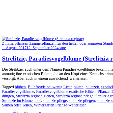
Zimmerpflanzen
Zimmerpflanzen für den hellen oder sonnigen Stando
1. August 2017
12. September 2024
cane
Strelitzie, Paradiesvogelblume (Strelitzia 
Die Strelitzie, auch unter dem Namen Paradiesvogelblume bekannt, ist e
anmutig ihre exotischen Blüten, die an den Kopf eines Kranichs erinn
versorgt. Aber auch in einem ausreichend |weiterlesen
Tagged
blühen
,
Blühfreude bei wenig Licht
,
blüten
,
blütezeit
,
exotisc
Paradiesvogelblume
,
Paradiesvogelblume exotische Blüten
,
Pflanze f
düngen
,
Strelitzia reginae gießen
,
Strelitzia reginae pflege
,
Strelitzia 
Strelitzie im Blumentopf
,
strelitzie pflege
,
strelitzie pflegen
,
strelitzie
Samen oder Teilen
,
Wintergarten Pflanze
Weiterlesen