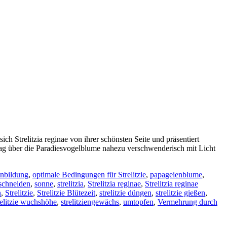
ch Strelitzia reginae von ihrer schönsten Seite und präsentiert
n Tag über die Paradiesvogelblume nahezu verschwenderisch mit Licht
enbildung
,
optimale Bedingungen für Strelitzie
,
papageienblume
,
schneiden
,
sonne
,
strelitzia
,
Strelitzia reginae
,
Strelitzia reginae
n
,
Strelitzie
,
Strelitzie Blütezeit
,
strelitzie düngen
,
strelitzie gießen
,
relitzie wuchshöhe
,
strelitziengewächs
,
umtopfen
,
Vermehrung durch