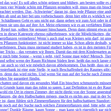
d das was! Es soll alles schön grünen und blühen, am besten sollte es
en vier Wände schön mit Pflanzen gestalten will, muss man ein bissch
beachtet werden. Das „Schwierige“ daran ist, dass jede Pflanze eine a
llen ab und an hier bei uns vorbeischauen, denn hier gibt es wirklich w
Schädlingen Geht es uns nicht gut, dann gehen wir zum Arzt oder in d
igen sie uns das auf ihre Art. Meist erkennen wir es an verfärbten Blä
 Regel tun, sollten Sie genauer hinschauen. Denn dann stimmt etwas n
en in dieser Kategorie ebenso näherbringen, wie die Möglichkeiten, die
erpflanzen vermehren! Wenn´s auch mal was Kleines sein darf, ist uns
n Pflanzen funktioniert, ist nicht immer so klar. Schon allein deshalb
herbringen. Dazu muss niemand studiert haben, es ist in den meisten Fä
nige Tricks – das verraten wir Ihnen. Damit das mit dem Kindergarten 
r mich bitte Sonne – wenn´s geht, viel! Sonne mag jeder! Mensch, Tie
t und selbst wenn der Raum Richtung Süden liegt, heißt das noch lange 
ie auch so viel wie möglich davon abbekommen. Das heißt, dass sie si
sterbank ist eine gute Stelle, je nach Beschaffenheit des Raumes gibt 
llen, denn das wird nichts. Und wenn Sie nun auf der Suche nach Zimm
den Sie garantiert fündig.
chatten und davon ein gesundes Maß Ein bisschen schmunzeln müssen 
m Grunde kann man das ruhig so sagen. Laut Definition ist es der Raum
hl ein Ort in einem Zimmer, der nicht direkt von der Sonne angestrahlt
lanzen, die den Halbschatten mögen, macht es nichts aus, mal in der S
ke ist, dann fühlen sich Zimmerpflanzen für den halbschattigen Stando
noch auf der Suche nach solchen Zimmerpflanzen sind, bitte sehr, stö
onne! Dunkle Räume, kaum Sonne – man kann sich eigentlich gar nicht