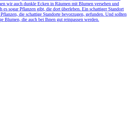
önnen wir auch dunkle Ecken in Räumen mit Blumen versehen und
es sogar Pflanzen gibt, die dort überleben. Ein schattiger Standort
Pflanzen, die schattige Standorte bevorzugen, gefunden. Und sollten
ige Blumen, die auch bei Ihnen gut reinpassen werden.