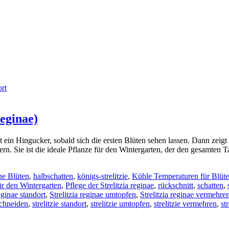
rt
reginae)
in Hingucker, sobald sich die ersten Blüten sehen lassen. Dann zeigt si
ern. Sie ist die ideale Pflanze für den Wintergarten, der den gesamte
he Blüten
,
halbschatten
,
königs-strelitzie
,
Kühle Temperaturen für Blüt
ür den Wintergarten
,
Pflege der Strelitzia reginae
,
rückschnitt
,
schatten
,
reginae standort
,
Strelitzia reginae umtopfen
,
Strelitzia reginae vermehre
 schneiden
,
strelitzie standort
,
strelitzie umtopfen
,
strelitzie vermehren
,
st