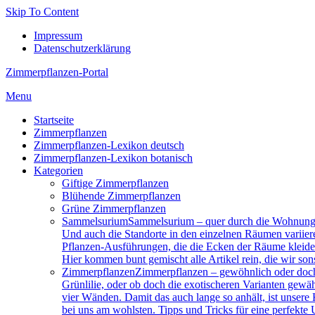
Skip To Content
Impressum
Datenschutzerklärung
Zimmerpflanzen-Portal
Menu
Startseite
Zimmerpflanzen
Zimmerpflanzen-Lexikon deutsch
Zimmerpflanzen-Lexikon botanisch
Kategorien
Giftige Zimmerpflanzen
Blühende Zimmerpflanzen
Grüne Zimmerpflanzen
Sam­mel­su­ri­um
Sammelsurium – quer durch die Wohnung 
Und auch die Standorte in den einzelnen Räumen variier
Pflanzen-Ausführungen, die die Ecken der Räume kleiden.
Hier kommen bunt gemischt alle Artikel rein, die wir son
Zimmerpflanzen
Zimmerpflanzen – gewöhnlich oder doch 
Grünlilie, oder ob doch die exotischeren Varianten gewä
vier Wänden. Damit das auch lange so anhält, ist unsere
bei uns am wohlsten. Tipps und Tricks für eine perfekt