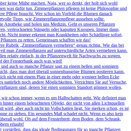
 aber keine Mühe machen. Naja, wer so denkt, der holt sich wohl
en was dafür tun. Zimmerpflanzen pflegen ist keine Philosophie und
ndere Pflege braucht. Wer schon im Vorfeld die Blumen danach
ertvolle Tipps, wie Zimmerpflanzenpflege aussehen sollte.
ie Apotheke und holen uns Medizin. Geht es unseren Pflanzen
ttern, vertrockneten Stängeln oder kaputten Knospen. Immer dann,
icht. Nicht immer erkennt man Krankheiten oder Schädlinge sofort,
 Pflanzen zu retten. Gemeinsam schaffen wir das!
ere Rubrik „Zimmerpflanzen vermehren“ genau richtig. Wie das bei
, weil man Zimmerpflanzen auf unterschiedliche Arten vermehren kann.
llen relativ einfach, in der Pflanzenwelt für Nachwuchs zu sorgen.
auf der Fensterbank auch was wird!
r und auch so manche Pflanze sagt zu einem hellen und sonnigen
nicht, dass man dort überall sonnenhungrige Blumen postieren kann.
ch nicht mit einem Platz in einer mehr oder weniger hellen Ecke
es natürlich noch andere Möglichkeiten. Verzichten Sie auf Versuche,
erpflanzen sind, denen Sie einen sonnigen Standort gönnen wollen,
wir schon immer, wenn es um Halbschatten geht. Wie definiert man
 hinter einem beleuchteten Objekt, der nicht von allen Lichtquellen
 wird, aber auch nicht im Vollschatten liegt. Sie merken schon, es ist
onne zu stehen. Ein gesundes Maß schadet nicht. Wenn es also kein
rt überall wohl. Ob auf dem Fensterbrett, dem Boden, dem Schrank,
bern erlaubt!
 vorstellen, dass das ideale Bedingungen für so manche Pflanzen