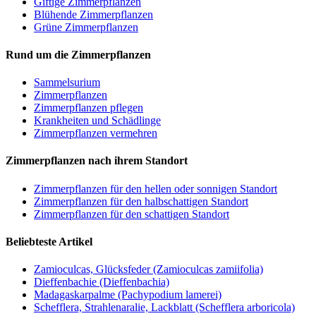
Giftige Zimmerpflanzen
Blühende Zimmerpflanzen
Grüne Zimmerpflanzen
Rund um die Zimmerpflanzen
Sam­mel­su­ri­um
Zimmerpflanzen
Zimmerpflanzen pflegen
Krankheiten und Schädlinge
Zimmerpflanzen vermehren
Zimmerpflanzen nach ihrem Standort
Zimmerpflanzen für den hellen oder sonnigen Standort
Zimmerpflanzen für den halbschattigen Standort
Zimmerpflanzen für den schattigen Standort
Beliebteste Artikel
Zamioculcas, Glücksfeder (Zamioculcas zamiifolia)
Dieffenbachie (Dieffenbachia)
Madagaskarpalme (Pachypodium lamerei)
Schefflera, Strahlenaralie, Lackblatt (Schefflera arboricola)