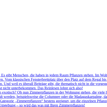
Es gibt Menschen, die haben in jedem Raum Pflanzen stehen. Im Woh
en. Vom klassischen Fensterbrettplatz über den Platz auf dem Regal bi
 Und weil es überall Beiträge gibt, die thematisch nicht in die vorg
st nicht unterbekommen. Das Reinlesen lohnt sich also!
exotisch? Ob nun Zimmerpflanzen in der Wohnung stehen, die viele ha
hlt werden, beispielsweise die Columnee oder die Madagaskarpalme, da
 Kategorie „Zimmerpflanzen“ bestens geeignet, um die einzelnen Pflanze
e Umgebung – so wird das was mit Ihren Zimmerpflanzen!