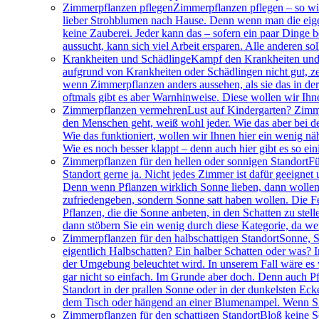
Zimmerpflanzen pflegen
Zimmerpflanzen pflegen – so wir
lieber Strohblumen nach Hause. Denn wenn man die eigen
keine Zauberei. Jeder kann das – sofern ein paar Dinge 
aussucht, kann sich viel Arbeit ersparen. Alle anderen so
Krankheiten und Schädlinge
Kampf den Krankheiten und 
aufgrund von Krankheiten oder Schädlingen nicht gut, ze
wenn Zimmerpflanzen anders aussehen, als sie das in der
oftmals gibt es aber Warnhinweise. Diese wollen wir Ihn
Zimmerpflanzen vermehren
Lust auf Kindergarten? Zimm
den Menschen geht, weiß wohl jeder. Wie das aber bei de
Wie das funktioniert, wollen wir Ihnen hier ein wenig nä
Wie es noch besser klappt – denn auch hier gibt es so ei
Zimmerpflanzen für den hellen oder sonnigen Standort
Fü
Standort gerne ja. Nicht jedes Zimmer ist dafür geeigne
Denn wenn Pflanzen wirklich Sonne lieben, dann wollen s
zufriedengeben, sondern Sonne satt haben wollen. Die Fen
Pflanzen, die die Sonne anbeten, in den Schatten zu ste
dann stöbern Sie ein wenig durch diese Kategorie, da wer
Zimmerpflanzen für den halbschattigen Standort
Sonne, S
eigentlich Halbschatten? Ein halber Schatten oder was? I
der Umgebung beleuchtet wird. In unserem Fall wäre es wo
gar nicht so einfach. Im Grunde aber doch. Denn auch Pf
Standort in der prallen Sonne oder in der dunkelsten Ec
dem Tisch oder hängend an einer Blumenampel. Wenn Sie 
Zimmerpflanzen für den schattigen Standort
Bloß keine S