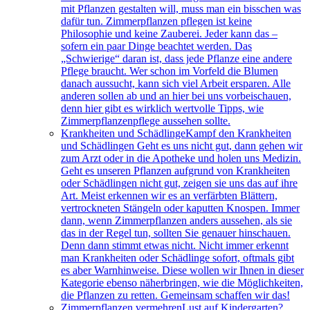
mit Pflanzen gestalten will, muss man ein bisschen was
dafür tun. Zimmerpflanzen pflegen ist keine
Philosophie und keine Zauberei. Jeder kann das –
sofern ein paar Dinge beachtet werden. Das
„Schwierige“ daran ist, dass jede Pflanze eine andere
Pflege braucht. Wer schon im Vorfeld die Blumen
danach aussucht, kann sich viel Arbeit ersparen. Alle
anderen sollen ab und an hier bei uns vorbeischauen,
denn hier gibt es wirklich wertvolle Tipps, wie
Zimmerpflanzenpflege aussehen sollte.
Krankheiten und Schädlinge
Kampf den Krankheiten
und Schädlingen Geht es uns nicht gut, dann gehen wir
zum Arzt oder in die Apotheke und holen uns Medizin.
Geht es unseren Pflanzen aufgrund von Krankheiten
oder Schädlingen nicht gut, zeigen sie uns das auf ihre
Art. Meist erkennen wir es an verfärbten Blättern,
vertrockneten Stängeln oder kaputten Knospen. Immer
dann, wenn Zimmerpflanzen anders aussehen, als sie
das in der Regel tun, sollten Sie genauer hinschauen.
Denn dann stimmt etwas nicht. Nicht immer erkennt
man Krankheiten oder Schädlinge sofort, oftmals gibt
es aber Warnhinweise. Diese wollen wir Ihnen in dieser
Kategorie ebenso näherbringen, wie die Möglichkeiten,
die Pflanzen zu retten. Gemeinsam schaffen wir das!
Zimmerpflanzen vermehren
Lust auf Kindergarten?