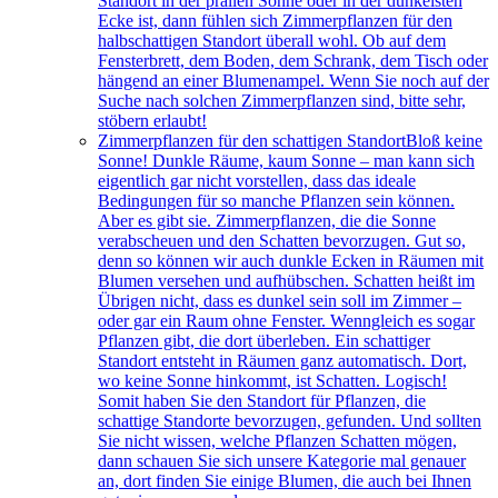
Standort in der prallen Sonne oder in der dunkelsten
Ecke ist, dann fühlen sich Zimmerpflanzen für den
halbschattigen Standort überall wohl. Ob auf dem
Fensterbrett, dem Boden, dem Schrank, dem Tisch oder
hängend an einer Blumenampel. Wenn Sie noch auf der
Suche nach solchen Zimmerpflanzen sind, bitte sehr,
stöbern erlaubt!
Zimmerpflanzen für den schattigen Standort
Bloß keine
Sonne! Dunkle Räume, kaum Sonne – man kann sich
eigentlich gar nicht vorstellen, dass das ideale
Bedingungen für so manche Pflanzen sein können.
Aber es gibt sie. Zimmerpflanzen, die die Sonne
verabscheuen und den Schatten bevorzugen. Gut so,
denn so können wir auch dunkle Ecken in Räumen mit
Blumen versehen und aufhübschen. Schatten heißt im
Übrigen nicht, dass es dunkel sein soll im Zimmer –
oder gar ein Raum ohne Fenster. Wenngleich es sogar
Pflanzen gibt, die dort überleben. Ein schattiger
Standort entsteht in Räumen ganz automatisch. Dort,
wo keine Sonne hinkommt, ist Schatten. Logisch!
Somit haben Sie den Standort für Pflanzen, die
schattige Standorte bevorzugen, gefunden. Und sollten
Sie nicht wissen, welche Pflanzen Schatten mögen,
dann schauen Sie sich unsere Kategorie mal genauer
an, dort finden Sie einige Blumen, die auch bei Ihnen