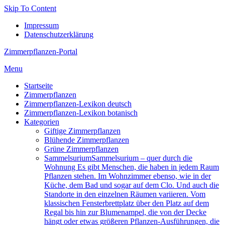
Skip To Content
Impressum
Datenschutzerklärung
Zimmerpflanzen-Portal
Menu
Startseite
Zimmerpflanzen
Zimmerpflanzen-Lexikon deutsch
Zimmerpflanzen-Lexikon botanisch
Kategorien
Giftige Zimmerpflanzen
Blühende Zimmerpflanzen
Grüne Zimmerpflanzen
Sam­mel­su­ri­um
Sammelsurium – quer durch die
Wohnung Es gibt Menschen, die haben in jedem Raum
Pflanzen stehen. Im Wohnzimmer ebenso, wie in der
Küche, dem Bad und sogar auf dem Clo. Und auch die
Standorte in den einzelnen Räumen variieren. Vom
klassischen Fensterbrettplatz über den Platz auf dem
Regal bis hin zur Blumenampel, die von der Decke
hängt oder etwas größeren Pflanzen-Ausführungen, die