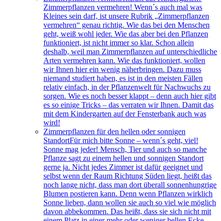
Zimmerpflanzen vermehren! Wenn´s auch mal was
Kleines sein darf, ist unsere Rubrik „Zimmerpflanzen
vermehren“ genau richtig. Wie das bei den Menschen
geht, weiß wohl jeder. Wie das aber bei den Pflanzen
funktioniert, ist nicht immer so klar. Schon allein
deshalb, weil man Zimmerpflanzen auf unterschiedliche
Arten vermehren kann. Wie das funktioniert, wollen
wir Ihnen hier ein wenig näherbringen. Dazu muss
niemand studiert haben, es ist in den meisten Fällen
relativ einfach, in der Pflanzenwelt für Nachwuchs zu
sorgen. Wie es noch besser klappt – denn auch hier gibt
es so einige Tricks – das verraten wir Ihnen. Damit das
mit dem Kindergarten auf der Fensterbank auch was
wird!
Zimmerpflanzen für den hellen oder sonnigen
Standort
Für mich bitte Sonne – wenn´s geht, viel!
Sonne mag jeder! Mensch, Tier und auch so manche
Pflanze sagt zu einem hellen und sonnigen Standort
gerne ja. Nicht jedes Zimmer ist dafür geeignet und
selbst wenn der Raum Richtung Süden liegt, heißt das
noch lange nicht, dass man dort überall sonnenhungrige
Blumen postieren kann. Denn wenn Pflanzen wirklich
Sonne lieben, dann wollen sie auch so viel wie möglich
davon abbekommen. Das heißt, dass sie sich nicht mit
einem Platz in einer mehr oder weniger hellen Ecke