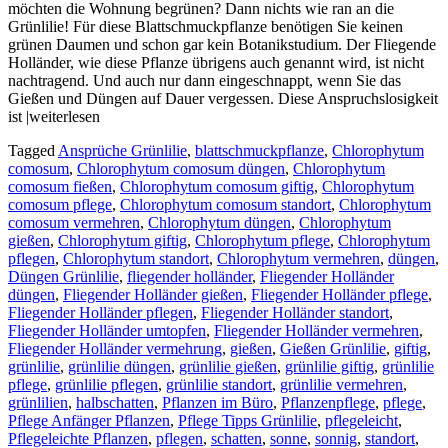
möchten die Wohnung begrünen? Dann nichts wie ran an die
Grünlilie! Für diese Blattschmuckpflanze benötigen Sie keinen
grünen Daumen und schon gar kein Botanikstudium. Der Fliegende
Holländer, wie diese Pflanze übrigens auch genannt wird, ist nicht
nachtragend. Und auch nur dann eingeschnappt, wenn Sie das
Gießen und Düngen auf Dauer vergessen. Diese Anspruchslosigkeit
ist |weiterlesen
Tagged
Ansprüche Grünlilie
,
blattschmuckpflanze
,
Chlorophytum
comosum
,
Chlorophytum comosum düngen
,
Chlorophytum
comosum fießen
,
Chlorophytum comosum giftig
,
Chlorophytum
comosum pflege
,
Chlorophytum comosum standort
,
Chlorophytum
comosum vermehren
,
Chlorophytum düngen
,
Chlorophytum
gießen
,
Chlorophytum giftig
,
Chlorophytum pflege
,
Chlorophytum
pflegen
,
Chlorophytum standort
,
Chlorophytum vermehren
,
düngen
,
Düngen Grünlilie
,
fliegender holländer
,
Fliegender Holländer
düngen
,
Fliegender Holländer gießen
,
Fliegender Holländer pflege
,
Fliegender Holländer pflegen
,
Fliegender Holländer standort
,
Fliegender Holländer umtopfen
,
Fliegender Holländer vermehren
,
Fliegender Holländer vermehrung
,
gießen
,
Gießen Grünlilie
,
giftig
,
grünlilie
,
grünlilie düngen
,
grünlilie gießen
,
grünlilie giftig
,
grünlilie
pflege
,
grünlilie pflegen
,
grünlilie standort
,
grünlilie vermehren
,
grünlilien
,
halbschatten
,
Pflanzen im Büro
,
Pflanzenpflege
,
pflege
,
Pflege Anfänger Pflanzen
,
Pflege Tipps Grünlilie
,
pflegeleicht
,
Pflegeleichte Pflanzen
,
pflegen
,
schatten
,
sonne
,
sonnig
,
standort
,