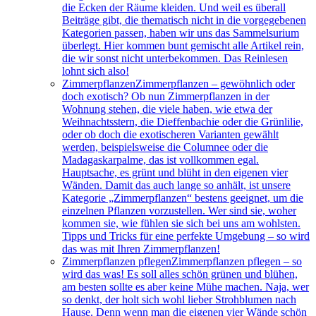
die Ecken der Räume kleiden. Und weil es überall
Beiträge gibt, die thematisch nicht in die vorgegebenen
Kategorien passen, haben wir uns das Sammelsurium
überlegt. Hier kommen bunt gemischt alle Artikel rein,
die wir sonst nicht unterbekommen. Das Reinlesen
lohnt sich also!
Zimmerpflanzen
Zimmerpflanzen – gewöhnlich oder
doch exotisch? Ob nun Zimmerpflanzen in der
Wohnung stehen, die viele haben, wie etwa der
Weihnachtsstern, die Dieffenbachie oder die Grünlilie,
oder ob doch die exotischeren Varianten gewählt
werden, beispielsweise die Columnee oder die
Madagaskarpalme, das ist vollkommen egal.
Hauptsache, es grünt und blüht in den eigenen vier
Wänden. Damit das auch lange so anhält, ist unsere
Kategorie „Zimmerpflanzen“ bestens geeignet, um die
einzelnen Pflanzen vorzustellen. Wer sind sie, woher
kommen sie, wie fühlen sie sich bei uns am wohlsten.
Tipps und Tricks für eine perfekte Umgebung – so wird
das was mit Ihren Zimmerpflanzen!
Zimmerpflanzen pflegen
Zimmerpflanzen pflegen – so
wird das was! Es soll alles schön grünen und blühen,
am besten sollte es aber keine Mühe machen. Naja, wer
so denkt, der holt sich wohl lieber Strohblumen nach
Hause. Denn wenn man die eigenen vier Wände schön