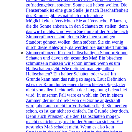
zufriedengeben, sondern Sonne satt haben wollen. Die
Fensterbank ist eine gute Stelle, je nach Beschaffenheit
des Raumes gibt es natürlich noch andere
Möglichkeiten. Verzichten Sie auf Versuche, Pflanzen,
die die Sonne anbeten, in den Schatten zu stellen, denn
das wird nichts. Und wenn Sie nun auf der Suche nach
Zimmerpflanzen sind, denen Sie einen sonnigen
Standort gönnen wollen, dann stöbern Sie ein wenig
durch diese Kategorie, da werden Sie garantiert fündig.
Zimmerpflanzen für den halbschattigen Standort
Sonne,
Schatten und davon ein gesundes Maß Ein bisschen
schmunzeln müssen wir schon immer, wenn es um
Halbschatten geht. Wie definiert man eigentlich
Halbschatten? Ein halber Schatten oder was? Im
Grunde kann man das ruhig so sagen. Laut Definition
ist es der Raum hinter einem beleuchteten Objekt, der
nicht von allen Lichtquellen der Umgebung beleuchtet
wird. In unserem Fall wäre es wohl ein Ort in einem
Zimmer, der nicht direkt von der Sonne angestrahlt
wird, aber auch nicht im Vollschatten liegt. Sie merken
schon, es ist gar nicht so einfach. Im Grunde aber doch.
Denn auch Pflanzen, die den Halbschatten mögen,
macht es nichts aus, mal in der Sonne zu stehen. Ein
gesundes Maß schadet nicht. Wenn es also kein