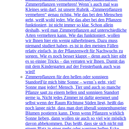
Zimmerpflanzen vermehren! Wenn´s auch mal was
Kleines sein darf, ist unsere Rubrik „Zimmerpflanzen
vermehren“ genau richtig. Wie das bei den Menschen
geht, weiß wohl jeder. Wie das aber bei den Pflanzen
funktioniert, ist nicht immer so klar. Schon allein
deshalb, weil man Zimmerpflanzen auf unterschiedliche
Arten vermehren kann. Wie das funktioniert, wollen
wir Ihnen hier ein wenig näherbringen. Dazu muss
niemand studiert haben, es ist in den meisten Fällen
relativ einfach, in der Pflanzenwelt für Nachwuchs zu
sorgen. Wie es noch besser klappt – denn auch hier gibt
es so einige Tricks – das verraten wir Ihnen. Damit das
mit dem Kindergarten auf der Fensterbank auch was
wird!
Zimmerpflanzen für den hellen oder sonnigen
Standort
Für mich bitte Sonne – wenn´s geht, viel!
Sonne mag jeder! Mensch, Tier und auch so manche
Pflanze sagt zu einem hellen und sonnigen Standort
gerne ja. Nicht jedes Zimmer ist dafür geeignet und
selbst wenn der Raum Richtung Süden liegt, heißt das
noch lange nicht, dass man dort überall sonnenhungrige
Blumen postieren kann. Denn wenn Pflanzen wirklich
Sonne lieben, dann wollen sie auch so viel wie möglich
davon abbekommen. Das heißt, dass sie sich nicht mit
einem Platz in einer mehr oder weniger hellen Ecke