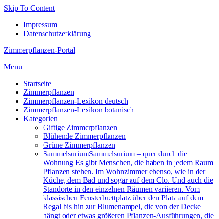
Skip To Content
Impressum
Datenschutzerklärung
Zimmerpflanzen-Portal
Menu
Startseite
Zimmerpflanzen
Zimmerpflanzen-Lexikon deutsch
Zimmerpflanzen-Lexikon botanisch
Kategorien
Giftige Zimmerpflanzen
Blühende Zimmerpflanzen
Grüne Zimmerpflanzen
Sam­mel­su­ri­um
Sammelsurium – quer durch die
Wohnung Es gibt Menschen, die haben in jedem Raum
Pflanzen stehen. Im Wohnzimmer ebenso, wie in der
Küche, dem Bad und sogar auf dem Clo. Und auch die
Standorte in den einzelnen Räumen variieren. Vom
klassischen Fensterbrettplatz über den Platz auf dem
Regal bis hin zur Blumenampel, die von der Decke
hängt oder etwas größeren Pflanzen-Ausführungen, die