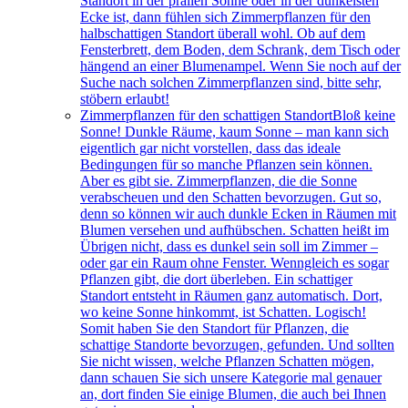
Standort in der prallen Sonne oder in der dunkelsten
Ecke ist, dann fühlen sich Zimmerpflanzen für den
halbschattigen Standort überall wohl. Ob auf dem
Fensterbrett, dem Boden, dem Schrank, dem Tisch oder
hängend an einer Blumenampel. Wenn Sie noch auf der
Suche nach solchen Zimmerpflanzen sind, bitte sehr,
stöbern erlaubt!
Zimmerpflanzen für den schattigen Standort
Bloß keine
Sonne! Dunkle Räume, kaum Sonne – man kann sich
eigentlich gar nicht vorstellen, dass das ideale
Bedingungen für so manche Pflanzen sein können.
Aber es gibt sie. Zimmerpflanzen, die die Sonne
verabscheuen und den Schatten bevorzugen. Gut so,
denn so können wir auch dunkle Ecken in Räumen mit
Blumen versehen und aufhübschen. Schatten heißt im
Übrigen nicht, dass es dunkel sein soll im Zimmer –
oder gar ein Raum ohne Fenster. Wenngleich es sogar
Pflanzen gibt, die dort überleben. Ein schattiger
Standort entsteht in Räumen ganz automatisch. Dort,
wo keine Sonne hinkommt, ist Schatten. Logisch!
Somit haben Sie den Standort für Pflanzen, die
schattige Standorte bevorzugen, gefunden. Und sollten
Sie nicht wissen, welche Pflanzen Schatten mögen,
dann schauen Sie sich unsere Kategorie mal genauer
an, dort finden Sie einige Blumen, die auch bei Ihnen