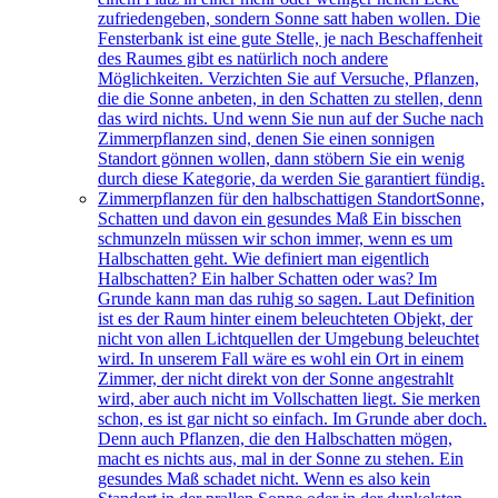
zufriedengeben, sondern Sonne satt haben wollen. Die
Fensterbank ist eine gute Stelle, je nach Beschaffenheit
des Raumes gibt es natürlich noch andere
Möglichkeiten. Verzichten Sie auf Versuche, Pflanzen,
die die Sonne anbeten, in den Schatten zu stellen, denn
das wird nichts. Und wenn Sie nun auf der Suche nach
Zimmerpflanzen sind, denen Sie einen sonnigen
Standort gönnen wollen, dann stöbern Sie ein wenig
durch diese Kategorie, da werden Sie garantiert fündig.
Zimmerpflanzen für den halbschattigen Standort
Sonne,
Schatten und davon ein gesundes Maß Ein bisschen
schmunzeln müssen wir schon immer, wenn es um
Halbschatten geht. Wie definiert man eigentlich
Halbschatten? Ein halber Schatten oder was? Im
Grunde kann man das ruhig so sagen. Laut Definition
ist es der Raum hinter einem beleuchteten Objekt, der
nicht von allen Lichtquellen der Umgebung beleuchtet
wird. In unserem Fall wäre es wohl ein Ort in einem
Zimmer, der nicht direkt von der Sonne angestrahlt
wird, aber auch nicht im Vollschatten liegt. Sie merken
schon, es ist gar nicht so einfach. Im Grunde aber doch.
Denn auch Pflanzen, die den Halbschatten mögen,
macht es nichts aus, mal in der Sonne zu stehen. Ein
gesundes Maß schadet nicht. Wenn es also kein