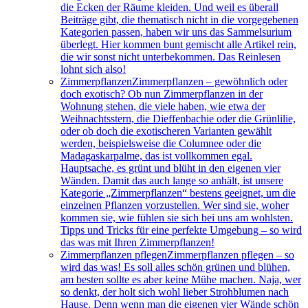
die Ecken der Räume kleiden. Und weil es überall
Beiträge gibt, die thematisch nicht in die vorgegebenen
Kategorien passen, haben wir uns das Sammelsurium
überlegt. Hier kommen bunt gemischt alle Artikel rein,
die wir sonst nicht unterbekommen. Das Reinlesen
lohnt sich also!
Zimmerpflanzen
Zimmerpflanzen – gewöhnlich oder
doch exotisch? Ob nun Zimmerpflanzen in der
Wohnung stehen, die viele haben, wie etwa der
Weihnachtsstern, die Dieffenbachie oder die Grünlilie,
oder ob doch die exotischeren Varianten gewählt
werden, beispielsweise die Columnee oder die
Madagaskarpalme, das ist vollkommen egal.
Hauptsache, es grünt und blüht in den eigenen vier
Wänden. Damit das auch lange so anhält, ist unsere
Kategorie „Zimmerpflanzen“ bestens geeignet, um die
einzelnen Pflanzen vorzustellen. Wer sind sie, woher
kommen sie, wie fühlen sie sich bei uns am wohlsten.
Tipps und Tricks für eine perfekte Umgebung – so wird
das was mit Ihren Zimmerpflanzen!
Zimmerpflanzen pflegen
Zimmerpflanzen pflegen – so
wird das was! Es soll alles schön grünen und blühen,
am besten sollte es aber keine Mühe machen. Naja, wer
so denkt, der holt sich wohl lieber Strohblumen nach
Hause. Denn wenn man die eigenen vier Wände schön