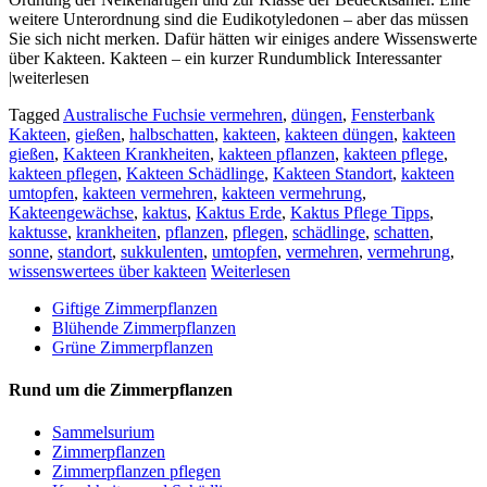
weitere Unterordnung sind die Eudikotyledonen – aber das müssen
Sie sich nicht merken. Dafür hätten wir einiges andere Wissenswerte
über Kakteen. Kakteen – ein kurzer Rundumblick Interessanter
|weiterlesen
Tagged
Australische Fuchsie vermehren
,
düngen
,
Fensterbank
Kakteen
,
gießen
,
halbschatten
,
kakteen
,
kakteen düngen
,
kakteen
gießen
,
Kakteen Krankheiten
,
kakteen pflanzen
,
kakteen pflege
,
kakteen pflegen
,
Kakteen Schädlinge
,
Kakteen Standort
,
kakteen
umtopfen
,
kakteen vermehren
,
kakteen vermehrung
,
Kakteengewächse
,
kaktus
,
Kaktus Erde
,
Kaktus Pflege Tipps
,
kaktusse
,
krankheiten
,
pflanzen
,
pflegen
,
schädlinge
,
schatten
,
sonne
,
standort
,
sukkulenten
,
umtopfen
,
vermehren
,
vermehrung
,
wissenswertees über kakteen
Weiterlesen
Giftige Zimmerpflanzen
Blühende Zimmerpflanzen
Grüne Zimmerpflanzen
Rund um die Zimmerpflanzen
Sam­mel­su­ri­um
Zimmerpflanzen
Zimmerpflanzen pflegen