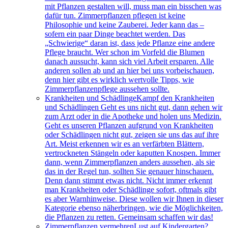
mit Pflanzen gestalten will, muss man ein bisschen was
dafür tun. Zimmerpflanzen pflegen ist keine
Philosophie und keine Zauberei. Jeder kann das –
sofern ein paar Dinge beachtet werden. Das
„Schwierige“ daran ist, dass jede Pflanze eine andere
Pflege braucht. Wer schon im Vorfeld die Blumen
danach aussucht, kann sich viel Arbeit ersparen. Alle
anderen sollen ab und an hier bei uns vorbeischauen,
denn hier gibt es wirklich wertvolle Tipps, wie
Zimmerpflanzenpflege aussehen sollte.
Krankheiten und Schädlinge
Kampf den Krankheiten
und Schädlingen Geht es uns nicht gut, dann gehen wir
zum Arzt oder in die Apotheke und holen uns Medizin.
Geht es unseren Pflanzen aufgrund von Krankheiten
oder Schädlingen nicht gut, zeigen sie uns das auf ihre
Art. Meist erkennen wir es an verfärbten Blättern,
vertrockneten Stängeln oder kaputten Knospen. Immer
dann, wenn Zimmerpflanzen anders aussehen, als sie
das in der Regel tun, sollten Sie genauer hinschauen.
Denn dann stimmt etwas nicht. Nicht immer erkennt
man Krankheiten oder Schädlinge sofort, oftmals gibt
es aber Warnhinweise. Diese wollen wir Ihnen in dieser
Kategorie ebenso näherbringen, wie die Möglichkeiten,
die Pflanzen zu retten. Gemeinsam schaffen wir das!
Zimmerpflanzen vermehren
Lust auf Kindergarten?