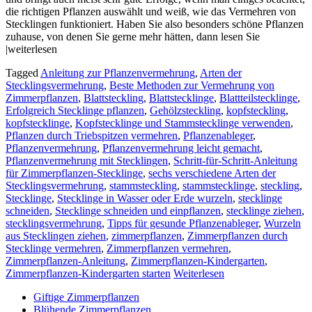
die richtigen Pflanzen auswählt und weiß, wie das Vermehren von
Stecklingen funktioniert. Haben Sie also besonders schöne Pflanzen
zuhause, von denen Sie gerne mehr hätten, dann lesen Sie
|weiterlesen
Tagged
Anleitung zur Pflanzenvermehrung
,
Arten der
Stecklingsvermehrung
,
Beste Methoden zur Vermehrung von
Zimmerpflanzen
,
Blattsteckling
,
Blattstecklinge
,
Blattteilstecklinge
,
Erfolgreich Stecklinge pflanzen
,
Gehölzsteckling
,
kopfsteckling
,
kopfstecklinge
,
Kopfstecklinge und Stammstecklinge verwenden
,
Pflanzen durch Triebspitzen vermehren
,
Pflanzenableger
,
Pflanzenvermehrung
,
Pflanzenvermehrung leicht gemacht
,
Pflanzenvermehrung mit Stecklingen
,
Schritt-für-Schritt-Anleitung
für Zimmerpflanzen-Stecklinge
,
sechs verschiedene Arten der
Stecklingsvermehrung
,
stammsteckling
,
stammstecklinge
,
steckling
,
Stecklinge
,
Stecklinge in Wasser oder Erde wurzeln
,
stecklinge
schneiden
,
Stecklinge schneiden und einpflanzen
,
stecklinge ziehen
,
stecklingsvermehrung
,
Tipps für gesunde Pflanzenableger
,
Wurzeln
aus Stecklingen ziehen
,
zimmerpflanzen
,
Zimmerpflanzen durch
Stecklinge vermehren
,
Zimmerpflanzen vermehren
,
Zimmerpflanzen-Anleitung
,
Zimmerpflanzen-Kindergarten
,
Zimmerpflanzen-Kindergarten starten
Weiterlesen
Giftige Zimmerpflanzen
Blühende Zimmerpflanzen