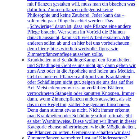
mit Pflanzen gestalten will, muss man ein bisschen was
dafür tun. Zimmerpflanzen pflegen ist keine
Philosophie und keine Zauberei. Jeder kann das –
sofern ein paar Dinge beachtet werden. Das
„Schwierige“ daran ist, dass jede Pflanze eine andere
Pflege braucht. Wer schon im Vorfeld die Blumen
danach aussucht, kann sich viel Arbeit ersparen. Alle
anderen sollen ab und an hier bei uns vorbeischauen,
denn hier gibt es wirklich wertvolle Tipps, wie
Zimmerpflanzenpflege aussehen sollte.
Krankheiten und Schädlinge
Kampf den Krankheiten
und Schädlingen Geht es uns nicht gut, dann gehen wir
zum Arzt oder in die Apotheke und holen uns Medizin.
Geht es unseren Pflanzen aufgrund von Krankheiten
oder Schädlingen nicht gut, zeigen sie uns das auf ihre
Art. Meist erkennen wir es an verfärbten Blättern,
vertrockneten Stängeln oder kaputten Knospen. Immer
dann, wenn Zimmerpflanzen anders aussehen, als sie
das in der Regel tun, sollten Sie genauer hinschauen.
Denn dann stimmt etwas nicht. Nicht immer erkennt
man Krankheiten oder Schädlinge sofort, oftmals gibt
es aber Warnhinweise. Diese wollen wir Ihnen in dieser
Kategorie ebenso näherbringen, wie die Möglichkeiten,
die Pflanzen zu retten. Gemeinsam schaffen wir das!
Zimmerpflanzen vermehren
Lust auf Kindergarten?