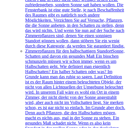
zufriedengeben, sondern Sonne satt haben wollen. Die
Fensterbank ist eine gute Stelle, je nach Beschaffenheit
des Raumes gibt es natürlich noch andere
Möglichkeiten. Verzichten Sie auf Versuche, Pflanzen,
die die Sonne anbeten, in den Schatten zu stellen, denn
das wird nichts. Und wenn Sie nun auf der Suche nach
Zimmerpflanzen sind, denen Sie einen sonnigen
Standort gönnen wollen, dann stöbern Sie ein wenig
durch diese Kategorie, da werden Sie garantiert fündig.
Zimmerpflanzen für den halbschattigen Standort
Sonne,
Schatten und davon ein gesundes Maß Ein bisschen
schmunzeln müssen wir schon immer, wenn es um
Halbschatten geht. Wie definiert man eigentlich
Halbschatten? Ein halber Schatten oder was? Im
Grunde kann man das ruhig so sagen. Laut Definition
ist es der Raum hinter einem beleuchteten Objekt, der
nicht von allen Lichtquellen der Umgebung beleuchtet
wird. In unserem Fall wäre es wohl ein Ort in einem
Zimmer, der nicht direkt von der Sonne angestrahlt
wird, aber auch nicht im Vollschatten liegt. Sie merken
schon, es ist gar nicht so einfach. Im Grunde aber doch.
Denn auch Pflanzen, die den Halbschatten mögen,
macht es nichts aus, mal in der Sonne zu stehen. Ein
gesundes Maß schadet nicht. Wenn es also kein