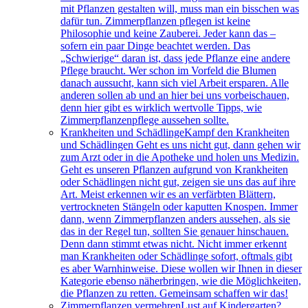
mit Pflanzen gestalten will, muss man ein bisschen was
dafür tun. Zimmerpflanzen pflegen ist keine
Philosophie und keine Zauberei. Jeder kann das –
sofern ein paar Dinge beachtet werden. Das
„Schwierige“ daran ist, dass jede Pflanze eine andere
Pflege braucht. Wer schon im Vorfeld die Blumen
danach aussucht, kann sich viel Arbeit ersparen. Alle
anderen sollen ab und an hier bei uns vorbeischauen,
denn hier gibt es wirklich wertvolle Tipps, wie
Zimmerpflanzenpflege aussehen sollte.
Krankheiten und Schädlinge
Kampf den Krankheiten
und Schädlingen Geht es uns nicht gut, dann gehen wir
zum Arzt oder in die Apotheke und holen uns Medizin.
Geht es unseren Pflanzen aufgrund von Krankheiten
oder Schädlingen nicht gut, zeigen sie uns das auf ihre
Art. Meist erkennen wir es an verfärbten Blättern,
vertrockneten Stängeln oder kaputten Knospen. Immer
dann, wenn Zimmerpflanzen anders aussehen, als sie
das in der Regel tun, sollten Sie genauer hinschauen.
Denn dann stimmt etwas nicht. Nicht immer erkennt
man Krankheiten oder Schädlinge sofort, oftmals gibt
es aber Warnhinweise. Diese wollen wir Ihnen in dieser
Kategorie ebenso näherbringen, wie die Möglichkeiten,
die Pflanzen zu retten. Gemeinsam schaffen wir das!
Zimmerpflanzen vermehren
Lust auf Kindergarten?