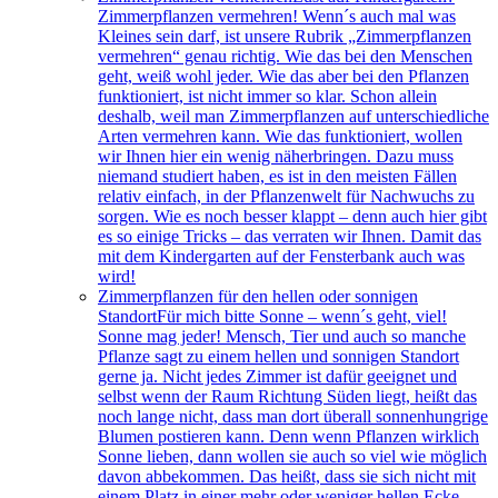
Zimmerpflanzen vermehren! Wenn´s auch mal was
Kleines sein darf, ist unsere Rubrik „Zimmerpflanzen
vermehren“ genau richtig. Wie das bei den Menschen
geht, weiß wohl jeder. Wie das aber bei den Pflanzen
funktioniert, ist nicht immer so klar. Schon allein
deshalb, weil man Zimmerpflanzen auf unterschiedliche
Arten vermehren kann. Wie das funktioniert, wollen
wir Ihnen hier ein wenig näherbringen. Dazu muss
niemand studiert haben, es ist in den meisten Fällen
relativ einfach, in der Pflanzenwelt für Nachwuchs zu
sorgen. Wie es noch besser klappt – denn auch hier gibt
es so einige Tricks – das verraten wir Ihnen. Damit das
mit dem Kindergarten auf der Fensterbank auch was
wird!
Zimmerpflanzen für den hellen oder sonnigen
Standort
Für mich bitte Sonne – wenn´s geht, viel!
Sonne mag jeder! Mensch, Tier und auch so manche
Pflanze sagt zu einem hellen und sonnigen Standort
gerne ja. Nicht jedes Zimmer ist dafür geeignet und
selbst wenn der Raum Richtung Süden liegt, heißt das
noch lange nicht, dass man dort überall sonnenhungrige
Blumen postieren kann. Denn wenn Pflanzen wirklich
Sonne lieben, dann wollen sie auch so viel wie möglich
davon abbekommen. Das heißt, dass sie sich nicht mit
einem Platz in einer mehr oder weniger hellen Ecke