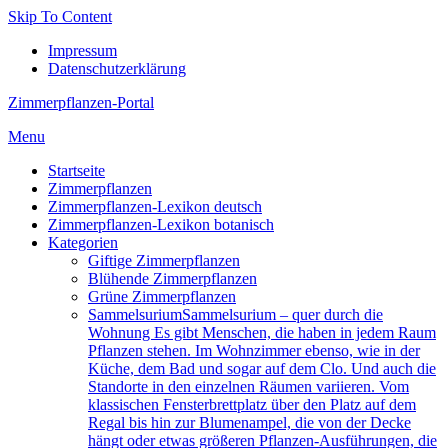
Skip To Content
Impressum
Datenschutzerklärung
Zimmerpflanzen-Portal
Menu
Startseite
Zimmerpflanzen
Zimmerpflanzen-Lexikon deutsch
Zimmerpflanzen-Lexikon botanisch
Kategorien
Giftige Zimmerpflanzen
Blühende Zimmerpflanzen
Grüne Zimmerpflanzen
Sam­mel­su­ri­um
Sammelsurium – quer durch die
Wohnung Es gibt Menschen, die haben in jedem Raum
Pflanzen stehen. Im Wohnzimmer ebenso, wie in der
Küche, dem Bad und sogar auf dem Clo. Und auch die
Standorte in den einzelnen Räumen variieren. Vom
klassischen Fensterbrettplatz über den Platz auf dem
Regal bis hin zur Blumenampel, die von der Decke
hängt oder etwas größeren Pflanzen-Ausführungen, die