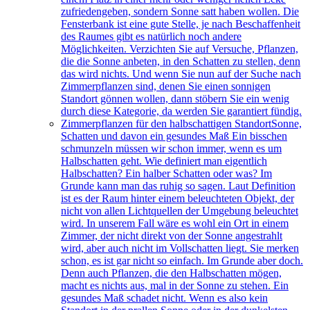
zufriedengeben, sondern Sonne satt haben wollen. Die
Fensterbank ist eine gute Stelle, je nach Beschaffenheit
des Raumes gibt es natürlich noch andere
Möglichkeiten. Verzichten Sie auf Versuche, Pflanzen,
die die Sonne anbeten, in den Schatten zu stellen, denn
das wird nichts. Und wenn Sie nun auf der Suche nach
Zimmerpflanzen sind, denen Sie einen sonnigen
Standort gönnen wollen, dann stöbern Sie ein wenig
durch diese Kategorie, da werden Sie garantiert fündig.
Zimmerpflanzen für den halbschattigen Standort
Sonne,
Schatten und davon ein gesundes Maß Ein bisschen
schmunzeln müssen wir schon immer, wenn es um
Halbschatten geht. Wie definiert man eigentlich
Halbschatten? Ein halber Schatten oder was? Im
Grunde kann man das ruhig so sagen. Laut Definition
ist es der Raum hinter einem beleuchteten Objekt, der
nicht von allen Lichtquellen der Umgebung beleuchtet
wird. In unserem Fall wäre es wohl ein Ort in einem
Zimmer, der nicht direkt von der Sonne angestrahlt
wird, aber auch nicht im Vollschatten liegt. Sie merken
schon, es ist gar nicht so einfach. Im Grunde aber doch.
Denn auch Pflanzen, die den Halbschatten mögen,
macht es nichts aus, mal in der Sonne zu stehen. Ein
gesundes Maß schadet nicht. Wenn es also kein