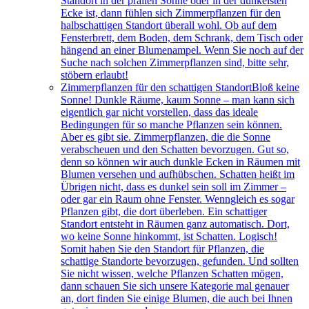
Standort in der prallen Sonne oder in der dunkelsten
Ecke ist, dann fühlen sich Zimmerpflanzen für den
halbschattigen Standort überall wohl. Ob auf dem
Fensterbrett, dem Boden, dem Schrank, dem Tisch oder
hängend an einer Blumenampel. Wenn Sie noch auf der
Suche nach solchen Zimmerpflanzen sind, bitte sehr,
stöbern erlaubt!
Zimmerpflanzen für den schattigen Standort
Bloß keine
Sonne! Dunkle Räume, kaum Sonne – man kann sich
eigentlich gar nicht vorstellen, dass das ideale
Bedingungen für so manche Pflanzen sein können.
Aber es gibt sie. Zimmerpflanzen, die die Sonne
verabscheuen und den Schatten bevorzugen. Gut so,
denn so können wir auch dunkle Ecken in Räumen mit
Blumen versehen und aufhübschen. Schatten heißt im
Übrigen nicht, dass es dunkel sein soll im Zimmer –
oder gar ein Raum ohne Fenster. Wenngleich es sogar
Pflanzen gibt, die dort überleben. Ein schattiger
Standort entsteht in Räumen ganz automatisch. Dort,
wo keine Sonne hinkommt, ist Schatten. Logisch!
Somit haben Sie den Standort für Pflanzen, die
schattige Standorte bevorzugen, gefunden. Und sollten
Sie nicht wissen, welche Pflanzen Schatten mögen,
dann schauen Sie sich unsere Kategorie mal genauer
an, dort finden Sie einige Blumen, die auch bei Ihnen