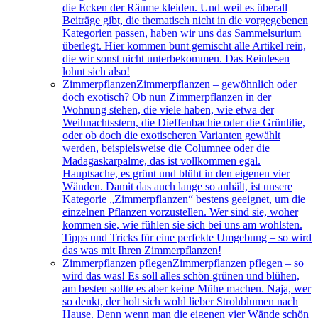
die Ecken der Räume kleiden. Und weil es überall
Beiträge gibt, die thematisch nicht in die vorgegebenen
Kategorien passen, haben wir uns das Sammelsurium
überlegt. Hier kommen bunt gemischt alle Artikel rein,
die wir sonst nicht unterbekommen. Das Reinlesen
lohnt sich also!
Zimmerpflanzen
Zimmerpflanzen – gewöhnlich oder
doch exotisch? Ob nun Zimmerpflanzen in der
Wohnung stehen, die viele haben, wie etwa der
Weihnachtsstern, die Dieffenbachie oder die Grünlilie,
oder ob doch die exotischeren Varianten gewählt
werden, beispielsweise die Columnee oder die
Madagaskarpalme, das ist vollkommen egal.
Hauptsache, es grünt und blüht in den eigenen vier
Wänden. Damit das auch lange so anhält, ist unsere
Kategorie „Zimmerpflanzen“ bestens geeignet, um die
einzelnen Pflanzen vorzustellen. Wer sind sie, woher
kommen sie, wie fühlen sie sich bei uns am wohlsten.
Tipps und Tricks für eine perfekte Umgebung – so wird
das was mit Ihren Zimmerpflanzen!
Zimmerpflanzen pflegen
Zimmerpflanzen pflegen – so
wird das was! Es soll alles schön grünen und blühen,
am besten sollte es aber keine Mühe machen. Naja, wer
so denkt, der holt sich wohl lieber Strohblumen nach
Hause. Denn wenn man die eigenen vier Wände schön