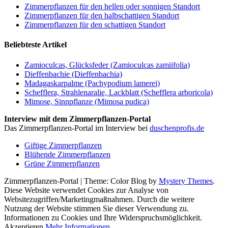
Zimmerpflanzen für den hellen oder sonnigen Standort
Zimmerpflanzen für den halbschattigen Standort
Zimmerpflanzen für den schattigen Standort
Beliebteste Artikel
Zamioculcas, Glücksfeder (Zamioculcas zamiifolia)
Dieffenbachie (Dieffenbachia)
Madagaskarpalme (Pachypodium lamerei)
Schefflera, Strahlenaralie, Lackblatt (Schefflera arboricola)
Mimose, Sinnpflanze (Mimosa pudica)
Interview mit dem Zimmerpflanzen-Portal
Das Zimmerpflanzen-Portal im Interview bei
duschenprofis.de
Giftige Zimmerpflanzen
Blühende Zimmerpflanzen
Grüne Zimmerpflanzen
Zimmerpflanzen-Portal
|
Theme: Color Blog by
Mystery Themes
.
Diese Website verwendet Cookies zur Analyse von
Websitezugriffen/Marketingmaßnahmen. Durch die weitere
Nutzung der Website stimmen Sie dieser Verwendung zu.
Informationen zu Cookies und Ihre Widerspruchsmöglichkeit.
Akzeptieren
Mehr Informationen