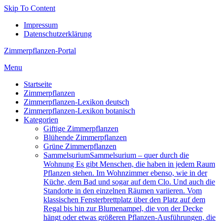
Skip To Content
Impressum
Datenschutzerklärung
Zimmerpflanzen-Portal
Menu
Startseite
Zimmerpflanzen
Zimmerpflanzen-Lexikon deutsch
Zimmerpflanzen-Lexikon botanisch
Kategorien
Giftige Zimmerpflanzen
Blühende Zimmerpflanzen
Grüne Zimmerpflanzen
Sam­mel­su­ri­um
Sammelsurium – quer durch die
Wohnung Es gibt Menschen, die haben in jedem Raum
Pflanzen stehen. Im Wohnzimmer ebenso, wie in der
Küche, dem Bad und sogar auf dem Clo. Und auch die
Standorte in den einzelnen Räumen variieren. Vom
klassischen Fensterbrettplatz über den Platz auf dem
Regal bis hin zur Blumenampel, die von der Decke
hängt oder etwas größeren Pflanzen-Ausführungen, die