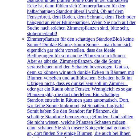
Standort in der prallen Sonne oder in der dunkelsten
Ecke ist, dann fühlen sich Zimmerpflanzen für den
halbschattigen Standort überall wohl. Ob auf dem
Fensterbrett, dem Boden, dem Schrank, dem Tisch oder
hängend an einer Blumenampel. Wenn Sie noch auf der
Suche nach solchen Zimmerpflanzen sind, bitte sehr,
stöbern erlaubt!
Zimmerpflanzen für den schattigen Standort
Bloß keine
Sonne! Dunkle Räume, kaum Sonne – man kann sich
eigentlich gar nicht vorstellen, dass das ideale
Bedingungen für so manche Pflanzen sein können.
Aber es gibt sie. Zimmerpflanzen, die die Sonne
verabscheuen und den Schatten bevorzugen. Gut so,
denn so können wir auch dunkle Ecken in Räumen mit
Blumen versehen und aufhübschen. Schatten heißt im
Übrigen nicht, dass es dunkel sein soll im Zimmer –
oder gar ein Raum ohne Fenster. Wenngleich es sogar
Pflanzen gibt, die dort überleben. Ein schattiger
Standort entsteht in Räumen ganz automatisch. Dort,
wo keine Sonne hinkommt, ist Schatten. Logisch!
Somit haben Sie den Standort für Pflanzen, die
schattige Standorte bevorzugen, gefunden. Und sollten
Sie nicht wissen, welche Pflanzen Schatten mögen,
dann schauen Sie sich unsere Kategorie mal genauer
an, dort finden Sie einige Blumen, die auch bei Ihnen