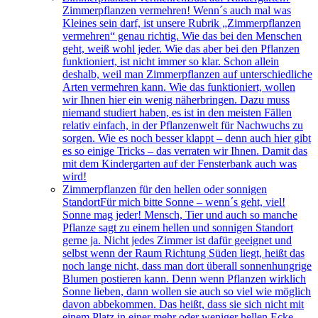
Zimmerpflanzen vermehren! Wenn´s auch mal was
Kleines sein darf, ist unsere Rubrik „Zimmerpflanzen
vermehren“ genau richtig. Wie das bei den Menschen
geht, weiß wohl jeder. Wie das aber bei den Pflanzen
funktioniert, ist nicht immer so klar. Schon allein
deshalb, weil man Zimmerpflanzen auf unterschiedliche
Arten vermehren kann. Wie das funktioniert, wollen
wir Ihnen hier ein wenig näherbringen. Dazu muss
niemand studiert haben, es ist in den meisten Fällen
relativ einfach, in der Pflanzenwelt für Nachwuchs zu
sorgen. Wie es noch besser klappt – denn auch hier gibt
es so einige Tricks – das verraten wir Ihnen. Damit das
mit dem Kindergarten auf der Fensterbank auch was
wird!
Zimmerpflanzen für den hellen oder sonnigen
Standort
Für mich bitte Sonne – wenn´s geht, viel!
Sonne mag jeder! Mensch, Tier und auch so manche
Pflanze sagt zu einem hellen und sonnigen Standort
gerne ja. Nicht jedes Zimmer ist dafür geeignet und
selbst wenn der Raum Richtung Süden liegt, heißt das
noch lange nicht, dass man dort überall sonnenhungrige
Blumen postieren kann. Denn wenn Pflanzen wirklich
Sonne lieben, dann wollen sie auch so viel wie möglich
davon abbekommen. Das heißt, dass sie sich nicht mit
einem Platz in einer mehr oder weniger hellen Ecke