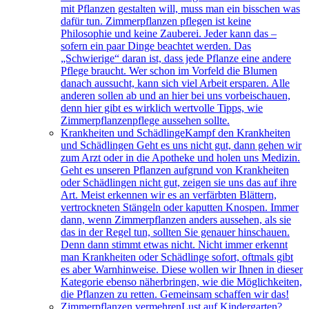
mit Pflanzen gestalten will, muss man ein bisschen was
dafür tun. Zimmerpflanzen pflegen ist keine
Philosophie und keine Zauberei. Jeder kann das –
sofern ein paar Dinge beachtet werden. Das
„Schwierige“ daran ist, dass jede Pflanze eine andere
Pflege braucht. Wer schon im Vorfeld die Blumen
danach aussucht, kann sich viel Arbeit ersparen. Alle
anderen sollen ab und an hier bei uns vorbeischauen,
denn hier gibt es wirklich wertvolle Tipps, wie
Zimmerpflanzenpflege aussehen sollte.
Krankheiten und Schädlinge
Kampf den Krankheiten
und Schädlingen Geht es uns nicht gut, dann gehen wir
zum Arzt oder in die Apotheke und holen uns Medizin.
Geht es unseren Pflanzen aufgrund von Krankheiten
oder Schädlingen nicht gut, zeigen sie uns das auf ihre
Art. Meist erkennen wir es an verfärbten Blättern,
vertrockneten Stängeln oder kaputten Knospen. Immer
dann, wenn Zimmerpflanzen anders aussehen, als sie
das in der Regel tun, sollten Sie genauer hinschauen.
Denn dann stimmt etwas nicht. Nicht immer erkennt
man Krankheiten oder Schädlinge sofort, oftmals gibt
es aber Warnhinweise. Diese wollen wir Ihnen in dieser
Kategorie ebenso näherbringen, wie die Möglichkeiten,
die Pflanzen zu retten. Gemeinsam schaffen wir das!
Zimmerpflanzen vermehren
Lust auf Kindergarten?